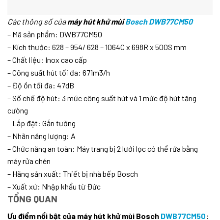
Các thông số của
máy hút khử mùi
Bosch DWB77CM50
– Mã sản phẩm: DWB77CM50
– Kích thước: 628 – 954/ 628 – 1064C x 698R x 500S mm
– Chất liệu: Inox cao cấp
– Công suất hút tối đa: 671m3/h
– Độ ồn tối đa: 47dB
– Số chế độ hút: 3 mức công suất hút và 1 mức độ hút tăng
cường
– Lắp đặt: Gắn tường
– Nhãn năng lượng: A
– Chức năng an toàn: Máy trang bị 2 lưới lọc có thể rửa bằng
máy rửa chén
– Hãng sản xuất: Thiết bị nhà bếp Bosch
– Xuất xứ: Nhập khẩu từ Đức
TỔNG QUAN
Ưu điểm nổi bật của máy hút khử mùi Bosch
DWB77CM50
: