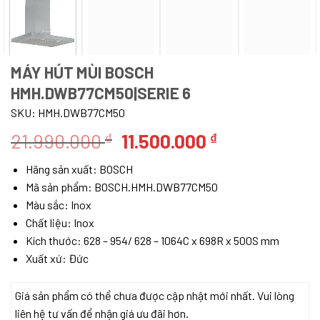
MÁY HÚT MÙI BOSCH
HMH.DWB77CM50|SERIE 6
SKU:
HMH.DWB77CM50
Giá
Giá
21.990.000
11.500.000
₫
₫
gốc
hiện
Hãng sản xuất: BOSCH
là:
tại
Mã sản phẩm: BOSCH.HMH.DWB77CM50
21.990.000 ₫.
là:
Màu sắc: Inox
11.500.000 ₫.
Chất liệu: Inox
Kích thước: 628 – 954/ 628 – 1064C x 698R x 500S mm
Xuất xứ: Đức
Giá sản phẩm có thể chưa được cập nhật mới nhất. Vui lòng
liên hệ tư vấn để nhận giá ưu đãi hơn.