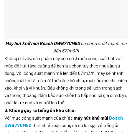
Máy hút khử mùi Bosch DWB77CM50
có công suất mạnh mẽ
đến 671m3/h
Không chỉ vậy, sản phẩm này còn có 3 mức công suất hút và 1
mức độ hút tăng cường để bạn lựa chọn tùy theo nhu cầu sử
dụng. Với công suất mạnh mẽ lên đến 671m3/h, máy sẽ nhanh
chóng loại bỏ tất cả mùi thức ăn khó chịu, mùi dầu mỡ khi chiên
xào, khói và vi khuẩn. Bầu không khí trong sẽ luôn trong sạch
và thông thoáng, đảm bảo sức khỏe hô hấp cho cả gia đình bạn,
nhất là trẻ nhỏ và người lớn tuổi.
3. Không gây ra tiếng ồn khó chịu:
Với mức công suất mạnh của chiếc
máy hút khử mùi
Bosch
DWB77CM50
thì ít nhiều bạn cũng sẽ có lo ngại về tiếng ồn