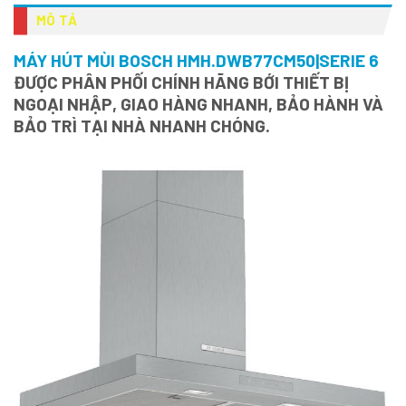
MÔ TẢ
MÁY HÚT MÙI BOSCH HMH.DWB77CM50|SERIE 6
ĐƯỢC PHÂN PHỐI CHÍNH HÃNG BỚI THIẾT BỊ
NGOẠI NHẬP, GIAO HÀNG NHANH, BẢO HÀNH VÀ
BẢO TRÌ TẠI NHÀ NHANH CHÓNG.