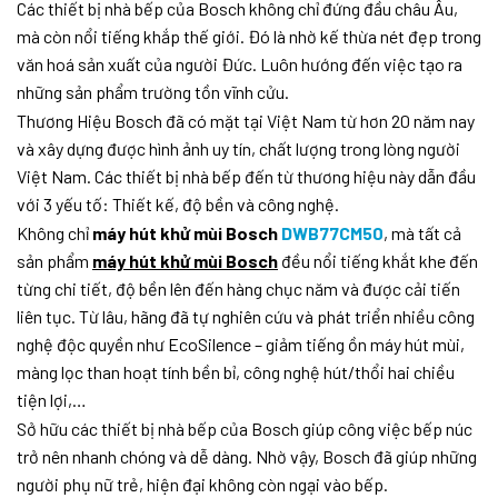
Các thiết bị nhà bếp của Bosch không chỉ đứng đầu châu Âu,
mà còn nổi tiếng khắp thế giới. Đó là nhờ kế thừa nét đẹp trong
văn hoá sản xuất của người Đức. Luôn hướng đến việc tạo ra
những sản phẩm trường tồn vĩnh cửu.
Thương Hiệu Bosch đã có mặt tại Việt Nam từ hơn 20 năm nay
và xây dựng được hình ảnh uy tín, chất lượng trong lòng người
Việt Nam. Các thiết bị nhà bếp đến từ thương hiệu này dẫn đầu
với 3 yếu tố: Thiết kế, độ bền và công nghệ.
Không chỉ
máy hút khử mùi Bosch
DWB77CM50
, mà tất cả
sản phẩm
máy hút khử mùi Bosch
đều nổi tiếng khắt khe đến
từng chi tiết, độ bền lên đến hàng chục năm và được cải tiến
liên tục. Từ lâu, hãng đã tự nghiên cứu và phát triển nhiều công
nghệ độc quyền như EcoSilence – giảm tiếng ồn máy hút mùi,
màng lọc than hoạt tính bền bỉ, công nghệ hút/thổi hai chiều
tiện lợi,…
Sở hữu các thiết bị nhà bếp của Bosch giúp công việc bếp núc
trở nên nhanh chóng và dễ dàng. Nhờ vậy, Bosch đã giúp những
người phụ nữ trẻ, hiện đại không còn ngại vào bếp.