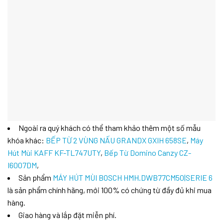
Ngoài ra quý khách có thể tham khảo thêm một số mẫu
khóa khác:
BẾP TỪ 2 VÙNG NẤU GRANDX GXIH 658SE
,
Máy
Hút Mùi KAFF KF-TL747UTY
,
Bếp Từ Domino Canzy CZ-
I6007DM
,
Sản phẩm
MÁY HÚT MÙI BOSCH HMH.DWB77CM50|SERIE 6
là sản phẩm chính hãng, mới 100% có chứng từ đầy đủ khi mua
hàng.
Giao hàng và lắp đặt miễn phí.