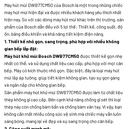
Máy hút mùi DWB77CM50 của Bosch là một trong những chiếc
máy hút mùi hiện đại và được nhiều khách hàng yêu thích nhất
hiện nay. So với các dòng máy hút mùi khác trên thị trường, sản
phẩm của Bosch dẫn đều với 5 lợi thế: Thiết kế, công suất, độ
ồn, bảng điều khiển và khả năng tiết kiệm điện năng.
1. Thiết kế nhỏ gọn, sang trọng, phù hợp với nhiều không
gian bếp lắp đặt:
Máy hút khử mùi Bosch DWB77CM50
được thiết kế gọn nhẹ
nhất có thể, và sử dụng chất liệu cao cấp, phù hợp với mọi căn
bếp. Máy có kích thước nhỏ gọn. Đặc biệt, đây là loại máy hút
mùi lắp áp tường, giúp tiết kiệm không gian, tạo sự gọn gàng
và ngăn nắp cho không gian bếp.
Sản phẩm máy hút khử mùi DWB77CM50 được làm từ chất liệu
thép không gỉ cao cấp. Bên cạnh khả năng chống gỉ sét thì loại
thép này còn chống bám bẩn và chống bám vân tay. Vì vậy, bạn
không cần mất nhiều công sức vệ sinh mà chiếc máy vẫn luôn
sáng bóng, mang lại vẻ đẹp và sự sang trọng cho căn bếp.
2. Công suất mạnh mẽ: