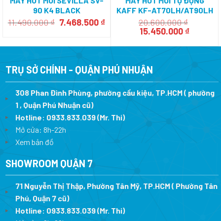
MÁY HÚT MÙI SEVILLA SV-
MÁY HÚT MÙI TỰ ĐỘNG
90 K4 BLACK
KAFF KF-AT70LH/AT90LH
Giá
Giá
11.490.000
₫
7.468.500
₫
20.600.000
₫
gốc
hiện
Giá
Giá
15.450.000
₫
là:
tại
gốc
hiện
11.490.000 ₫.
là:
là:
tại
7.468.500 ₫.
20.600.000 ₫.
là:
15.450.0
TRỤ SỞ CHÍNH - QUẬN PHÚ NHUẬN
308 Phan Đình Phùng, phường cầu kiệu, TP.HCM ( phường
1 , Quận Phú Nhuận cũ)
Hotline:
0933.833.039
(Mr. Thi)
Mở cửa: 8h-22h
Xem bản đồ
SHOWROOM QUẬN 7
71 Nguyễn Thị Thập, Phường Tân Mỹ, TP.HCM ( Phường Tân
Phú, Quận 7 cũ)
Hotline:
0933.833.039
(Mr. Thi
)