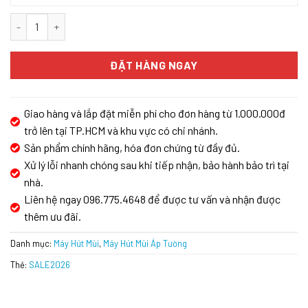
MÁY HÚT MÙI BOSCH HMH.DWB77CM50|SERIE 6 số lượng
ĐẶT HÀNG NGAY
Giao hàng và lắp đặt miễn phí cho đơn hàng từ 1.000.000đ
trở lên tại TP.HCM và khu vực có chi nhánh.
Sản phẩm chính hãng, hóa đơn chứng từ đầy đủ.
Xử lý lỗi nhanh chóng sau khi tiếp nhận, bảo hành bảo trì tại
nhà.
Liên hệ ngay 096.775.4648 để được tư vấn và nhận được
thêm ưu đãi.
Danh mục:
Máy Hút Mùi
,
Máy Hút Mùi Áp Tường
Thẻ:
SALE2026