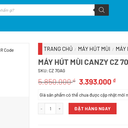
TRANG CHỦ
MÁY HÚT MÙI
MÁY 
/
/
MÁY HÚT MÙI CANZY CZ 7
SKU:
CZ 70AG
Giá
Giá
5.850.000
3.393.000
₫
₫
gốc
hiệ
Giá sản phẩm có thể chưa được cập nhật mới nhấ
là:
tại
5.850.000 ₫.
là:
Máy Hút Mùi Canzy CZ 70AG số lượng
ĐẶT HÀNG NGAY
3.3