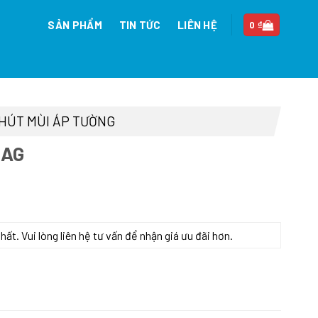
SẢN PHẨM
TIN TỨC
LIÊN HỆ
0
₫
HÚT MÙI ÁP TƯỜNG
0AG
n
t. Vui lòng liên hệ tư vấn để nhận giá ưu đãi hơn.
93.000 ₫.