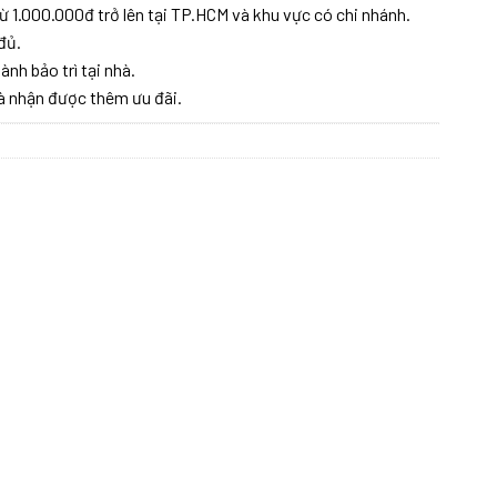
ừ 1.000.000đ trở lên tại TP.HCM và khu vực có chi nhánh.
đủ.
ành bảo trì tại nhà.
à nhận được thêm ưu đãi.