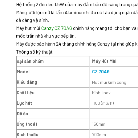
Hệ thống 2 đèn led 1.5W của máy đảm bảo độ sáng trong quá 
Màng lưới lọc mỡ là tấm Aluminum 5 lớp có tác dụng ngăn dầ
dễ dàng vệ sinh.
Máy hút mùi
Canzy CZ 70AG
chính hãng mang tới cho bạn và 
mốc trần nhà khu vực bếp ăn.
Máy được bảo hành 24 tháng chính hãng Canzy tại nhà giúp 
Thông số kỹ thuật
oại sản phẩm
Máy Hút Mùi
Model
CZ 70AG
Kiểu dáng
Hút mùi kính cong
Chất liệu
Kính, Inox
Lực hút
1100 (m3/h)
Độ ồn
Ống thoát
150mm
Kích thước
700mm