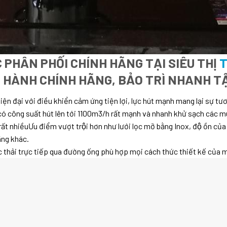
 PHÂN PHỐI CHÍNH HÃNG TẠI SIÊU THỊ
T
O HÀNH CHÍNH HÃNG, BẢO TRÌ NHANH T
ện đại với điều khiển cảm ứng tiện lợi, lực hút mạnh mang lại sự tư
có công suất hút lên tới 1100m3/h rất mạnh và nhanh khử sạch các m
ũ rất nhiềuƯu điểm vượt trội hơn như lưới lọc mỡ bằng Inox, độ ồn c
̃ng khác.
c thải trực tiếp qua đường ống phù hợp mọi cách thức thiết kế của m