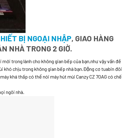
HIẾT BỊ NGOẠI NHẬP
, GIAO HÀNG
ẬN NHÀ TRONG 2 GIỜ.
ơi mới trong lành cho không gian bếp của bạn,như vậy vấn đề
ùi khó chịu trong không gian bếp nhà bạn.Động cơ tuabin đôi
ủa máy khá thấp có thể nói máy hút mùi Canzy CZ 70AG có chế
ọi ngôi nhà.