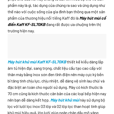
phẩm này là gì, tác dụng của chúng ra sao và ứng dụng như
thế nào với cuộc sống của gia đình bạn thông qua một sản
phẩm của thương hiệu nổi tiếng Kaff đó là
Máy hút mùi cổ
điển Kaff KF-SL70KB
đang rất được ưa chuộng trên thị
trường hiện nay.
Máy hút khử mùi Kaff KF-SL70KB
thiết kế kiểu dáng lắp
âm tủ hiện đại, sang trọng, chất liệu cấu tạo cao cấp với
thân máy bằng inox sơn đen tĩnh điện nên máy cực kỳ bền
bỉ tăng tính chịu lực, chịu nhiệt, dễ dàng vệ sinh lau chùi và
đặc biệt an toàn cho người sử dụng. Máy có kích thước là
70 cm cũng là kích thước căn bản của các loại bếp hiện nay
nên bạn dễ dàng kết hợp.
Máy hút khử mùi
này sử dụng bộ
lọc với lưới lọc inox 03 lớp và 02 lớp lọc than hoạt tính giúp
khử mùi hiệu quả, lớp lưới giúp ngăn chặn dầu mỡ văng