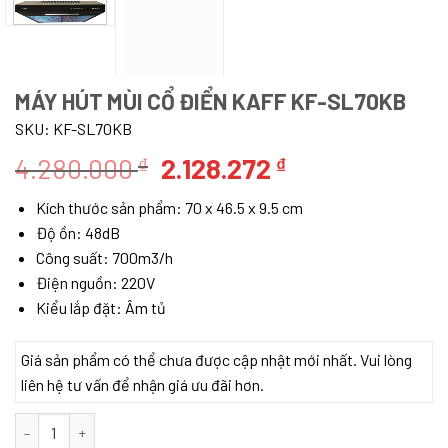
MÁY HÚT MÙI CỔ ĐIỂN KAFF KF-SL70KB
SKU:
KF-SL70KB
Giá
Giá
4.280.000
2.128.272
₫
₫
gốc
hiện
Kích thước sản phẩm: 70 x 46.5 x 9.5 cm
là:
tại
Độ ồn: 48dB
4.280.000 ₫.
là:
Công suất: 700m3/h
2.128.272 ₫.
Điện nguồn: 220V
Kiểu lắp đặt: Âm tủ
Giá sản phẩm có thể chưa được cập nhật mới nhất. Vui lòng
liên hệ tư vấn để nhận giá ưu đãi hơn.
Máy hút mùi cổ điển Kaff KF-SL70KB số lượng