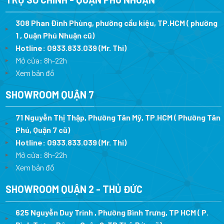
308 Phan Đình Phùng, phường cầu kiệu, TP.HCM ( phường
1 , Quận Phú Nhuận cũ)
Hotline:
0933.833.039
(Mr. Thi)
Mở cửa: 8h-22h
Xem bản đồ
SHOWROOM QUẬN 7
71 Nguyễn Thị Thập, Phường Tân Mỹ, TP.HCM ( Phường Tân
Phú, Quận 7 cũ)
Hotline:
0933.833.039
(Mr. Thi
)
Mở cửa: 8h-22h
Xem bản đồ
SHOWROOM QUẬN 2 - THỦ ĐỨC
625 Nguyễn Duy Trinh , Phường Bình Trưng, TP HCM ( P.