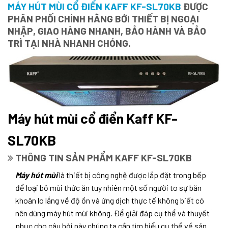
MÁY HÚT MÙI CỔ ĐIỂN KAFF KF-SL70KB
ĐƯỢC
PHÂN PHỐI CHÍNH HÃNG BỚI THIẾT BỊ NGOẠI
NHẬP, GIAO HÀNG NHANH, BẢO HÀNH VÀ BẢO
TRÌ TẠI NHÀ NHANH CHÓNG.
Máy hút mùi cổ điển Kaff KF-
SL70KB
THÔNG TIN SẢN PHẨM KAFF KF-SL70KB
Máy hút mùi
là thiết bị công nghệ được lắp đặt trong bếp
để loại bỏ mùi thức ăn tuy nhiên một số người to sự băn
khoăn lo lắng về độ ồn và ứng dịch thực tế không biết có
nên dùng máy hút mùi không. Để giải đáp cụ thể và thuyết
phục cho câu hỏi này chúng ta cần tìm hiểu cụ thể về sản