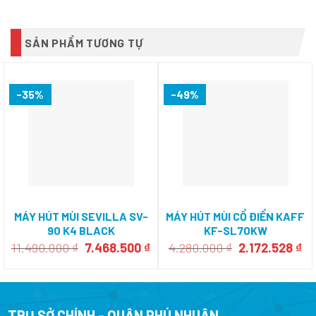
SẢN PHẨM TƯƠNG TỰ
-35%
-49%
MÁY HÚT MÙI SEVILLA SV-
MÁY HÚT MÙI CỔ ĐIỂN KAFF
90 K4 BLACK
KF-SL70KW
Giá
Giá
Giá
Gi
11.490.000
₫
7.468.500
₫
4.280.000
₫
2.172.528
₫
gốc
hiện
gốc
hi
là:
tại
là:
tại
11.490.000 ₫.
là:
4.280.000 ₫.
là:
7.468.500 ₫.
2.
TRỤ SỞ CHÍNH - QUẬN PHÚ NHUẬN