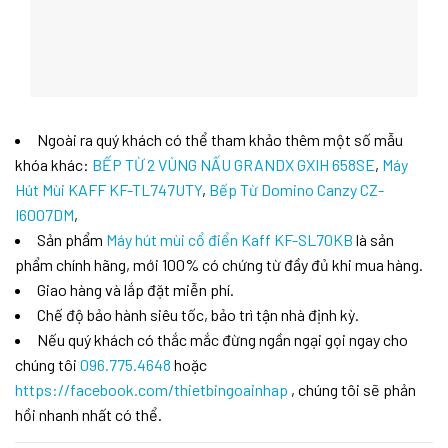
Ngoài ra quý khách có thể tham khảo thêm một số mẫu
khóa khác:
BẾP TỪ 2 VÙNG NẤU GRANDX GXIH 658SE
,
Máy
Hút Mùi KAFF KF-TL747UTY
,
Bếp Từ Domino Canzy CZ-
I6007DM
,
Sản phẩm
Máy hút mùi cổ điển Kaff KF-SL70KB
là sản
phẩm chính hãng, mới 100% có chứng từ đầy đủ khi mua hàng.
Giao hàng và lắp đặt miễn phí.
Chế độ bảo hành siêu tốc, bảo trì tận nhà định kỳ.
Nếu quý khách có thắc mắc đừng ngần ngại gọi ngay cho
chúng tôi
096.775.4648
hoặc
https://facebook.com/thietbingoainhap
, chúng tôi sẽ phản
hồi nhanh nhất có thể.