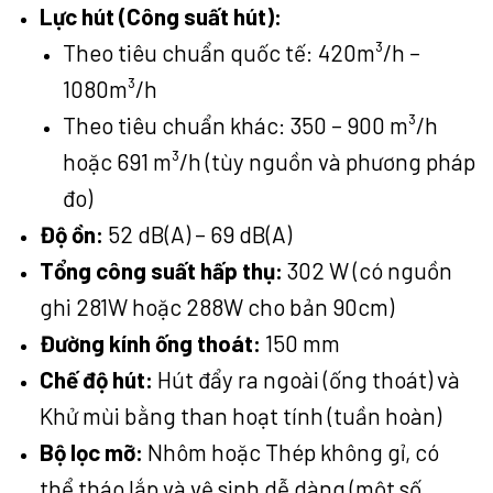
Lực hút (Công suất hút):
Theo tiêu chuẩn quốc tế: 420m³/h –
1080m³/h
Theo tiêu chuẩn khác: 350 – 900 m³/h
hoặc 691 m³/h (tùy nguồn và phương pháp
đo)
Độ ồn:
52 dB(A) – 69 dB(A)
Tổng công suất hấp thụ:
302 W (có nguồn
ghi 281W hoặc 288W cho bản 90cm)
Đường kính ống thoát:
150 mm
Chế độ hút:
Hút đẩy ra ngoài (ống thoát) và
Khử mùi bằng than hoạt tính (tuần hoàn)
Bộ lọc mỡ:
Nhôm hoặc Thép không gỉ, có
thể tháo lắp và vệ sinh dễ dàng (một số