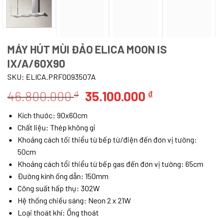
MÁY HÚT MÙI ĐẢO ELICA MOON IS
IX/A/60X90
SKU:
ELICA.PRF0093507A
Giá
Giá
46.800.000
35.100.000
₫
₫
gốc
hiện
Kích thước: 90x60cm
là:
tại
Chất liệu: Thép không gỉ
46.800.000 ₫.
là:
Khoảng cách tối thiểu từ bếp từ/điện đến đơn vị tường:
35.100.000 
50cm
Khoảng cách tổi thiểu từ bếp gas đến đơn vị tường: 65cm
Đường kính ống dẫn: 150mm
Công suất hấp thụ: 302W
Hệ thống chiếu sáng: Neon 2 x 21W
Loại thoát khí: Ống thoát