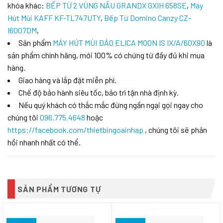
khóa khác:
BẾP TỪ 2 VÙNG NẤU GRANDX GXIH 658SE
,
Máy
Hút Mùi KAFF KF-TL747UTY
,
Bếp Từ Domino Canzy CZ-
I6007DM
,
Sản phẩm
MÁY HÚT MÙI ĐẢO ELICA MOON IS IX/A/60X90
là
sản phẩm chính hãng, mới 100% có chứng từ đầy đủ khi mua
hàng.
Giao hàng và lắp đặt miễn phí.
Chế độ bảo hành siêu tốc, bảo trì tận nhà định kỳ.
Nếu quý khách có thắc mắc đừng ngần ngại gọi ngay cho
chúng tôi
096.775.4648
hoặc
https://facebook.com/thietbingoainhap
, chúng tôi sẽ phản
hồi nhanh nhất có thể.
SẢN PHẨM TƯƠNG TỰ