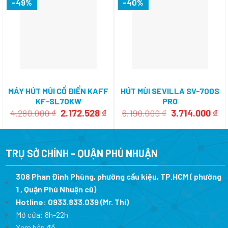
-49%
-40%
MÁY HÚT MÙI CỔ ĐIỂN KAFF
HÚT MÙI SEVILLA SV-700S
KF-SL70KW
PRO
Giá
Giá
Giá
Gi
4.280.000
₫
2.172.528
₫
6.190.000
₫
3.714.000
₫
gốc
hiện
gốc
hi
là:
tại
là:
tại
4.280.000 ₫.
là:
6.190.000 ₫.
là:
2.172.528 ₫.
3.
TRỤ SỞ CHÍNH - QUẬN PHÚ NHUẬN
308 Phan Đình Phùng, phường cầu kiệu, TP.HCM ( phường
1 , Quận Phú Nhuận cũ)
Hotline:
0933.833.039
(Mr. Thi)
Mở cửa: 8h-22h
Xem bản đồ