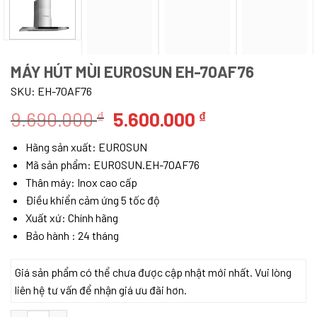
MÁY HÚT MÙI EUROSUN EH-70AF76
SKU:
EH-70AF76
Giá
Giá
9.690.000
5.600.000
₫
₫
gốc
hiện
Hãng sản xuất: EUROSUN
là:
tại
Mã sản phẩm: EUROSUN.EH-70AF76
9.690.000 ₫.
là:
Thân máy: Inox cao cấp
5.600.000 ₫.
Điều khiển cảm ứng 5 tốc độ
Xuất xứ: Chính hãng
Bảo hành : 24 tháng
Giá sản phẩm có thể chưa được cập nhật mới nhất. Vui lòng
liên hệ tư vấn để nhận giá ưu đãi hơn.