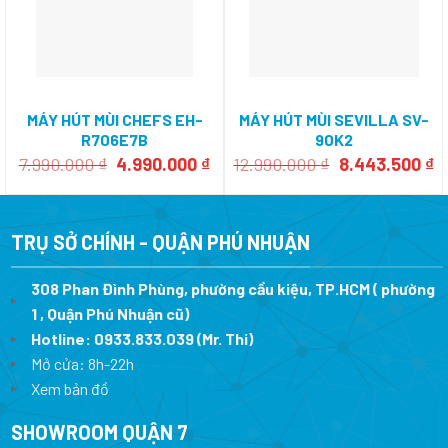
MÁY HÚT MÙI CHEFS EH-
MÁY HÚT MÙI SEVILLA SV-
R706E7B
90K2
Giá
Giá
Giá
G
7.990.000
₫
4.990.000
₫
12.990.000
₫
8.443.500
₫
gốc
hiện
gốc
h
là:
tại
là:
tạ
7.990.000 ₫.
là:
12.990.000 ₫.
là
4.990.000 ₫.
8
TRỤ SỞ CHÍNH - QUẬN PHÚ NHUẬN
308 Phan Đình Phùng, phường cầu kiệu, TP.HCM ( phường
1 , Quận Phú Nhuận cũ)
Hotline:
0933.833.039
(Mr. Thi)
Mở cửa: 8h-22h
Xem bản đồ
SHOWROOM QUẬN 7