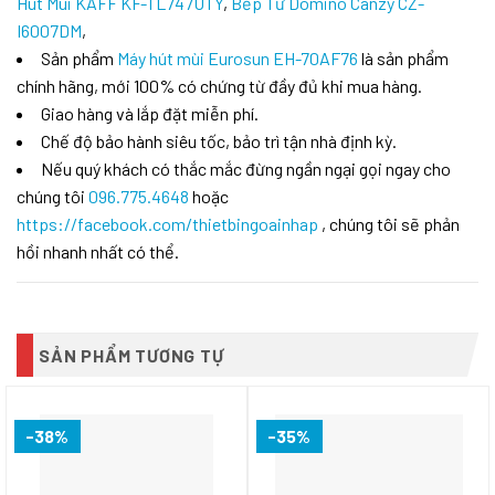
Hút Mùi KAFF KF-TL747UTY
,
Bếp Từ Domino Canzy CZ-
I6007DM
,
Sản phẩm
Máy hút mùi Eurosun EH-70AF76
là sản phẩm
chính hãng, mới 100% có chứng từ đầy đủ khi mua hàng.
Giao hàng và lắp đặt miễn phí.
Chế độ bảo hành siêu tốc, bảo trì tận nhà định kỳ.
Nếu quý khách có thắc mắc đừng ngần ngại gọi ngay cho
chúng tôi
096.775.4648
hoặc
https://facebook.com/thietbingoainhap
, chúng tôi sẽ phản
hồi nhanh nhất có thể.
SẢN PHẨM TƯƠNG TỰ
-38%
-35%