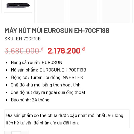
MÁY HÚT MÙI EUROSUN EH-70CF19B
SKU:
EH-70CF19B
Giá
Giá
3.680.000
2.176.200
₫
₫
gốc
hiện
Hãng sản xuất: EUROSUN
là:
tại
Mã sản phẩm: EUROSUN.EH-70CF19B
3.680.000 ₫.
là:
Động cơ: Turbin, lõi đồng INVERTER
2.176.200 ₫.
Chế độ khử mùi bằng than hoạt tính
Chế độ hút đẩy ra ngoài qua ống thoát
Bảo hành: 24 tháng
Giá sản phẩm có thể chưa được cập nhật mới nhất. Vui lòng
liên hệ tư vấn để nhận giá ưu đãi hơn.