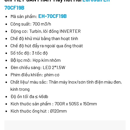
70CF19B
EH-70CF19B
Mã sản phẩm:
Công suất: 700 m3/h
Động cơ: Turbin, lõi đồng INVERTER
Chế độ khử mùi bằng than hoạt tính
Chế độ hút đẩy ra ngoài qua ống thoát
Số tốc độ: 3 tốc độ
Bộ lọc mỡ: Hợp kim nhôm
Đèn chiếu sáng: LED 2*1.5W
Phím điều khiển: phím cơ
Chất liệu/ màu sắc: Thân máy Inox/sơn tĩnh điện màu đen,
kính trong
Độ ồn tối đa ≤ 46db
Kích thước sản phẩm : 700R x 505S x 150mm
Kích thước ống hút : Ø120mm