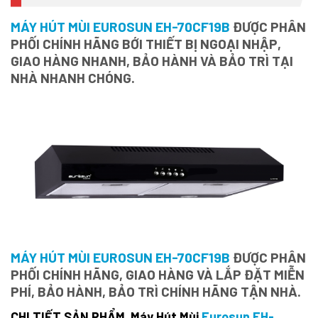
MÁY HÚT MÙI EUROSUN EH-70CF19B
ĐƯỢC PHÂN
PHỐI CHÍNH HÃNG BỚI THIẾT BỊ NGOẠI NHẬP,
GIAO HÀNG NHANH, BẢO HÀNH VÀ BẢO TRÌ TẠI
NHÀ NHANH CHÓNG.
MÁY HÚT MÙI EUROSUN EH-70CF19B
ĐƯỢC PHÂN
PHỐI CHÍNH HÃNG, GIAO HÀNG VÀ LẮP ĐẶT MIỄN
PHÍ, BẢO HÀNH, BẢO TRÌ CHÍNH HÃNG TẬN NHÀ.
CHI TIẾT SẢN PHẨM Máy Hút Mùi
Eurosun EH-