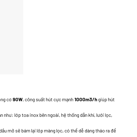
ộng cơ
90W
, công suất hút cực mạnh
1000m3/h
giúp hút
hư: lớp toa inox bên ngoài, hệ thống dẫn khí, lưới lọc,
 dầu mỡ sẽ bám lại lớp màng lọc, có thể dễ dàng tháo ra để