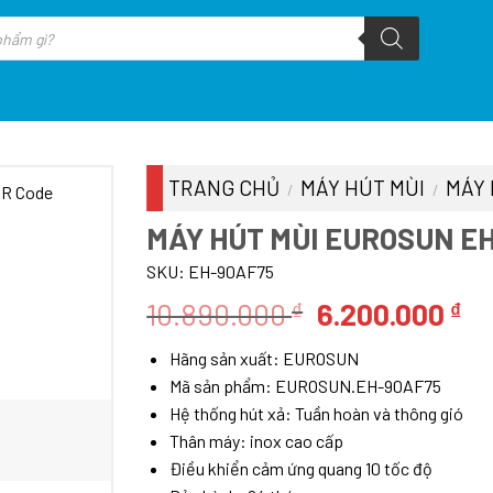
TRANG CHỦ
MÁY HÚT MÙI
MÁY 
/
/
MÁY HÚT MÙI EUROSUN E
SKU:
EH-90AF75
Giá
Gi
10.890.000
6.200.000
₫
₫
gốc
hi
Hãng sản xuất: EUROSUN
là:
tạ
Mã sản phẩm: EUROSUN.EH-90AF75
10.890.000 ₫.
là
Hệ thống hút xả: Tuần hoàn và thông gió
6.
Thân máy: inox cao cấp
Điều khiển cảm ứng quang 10 tốc độ