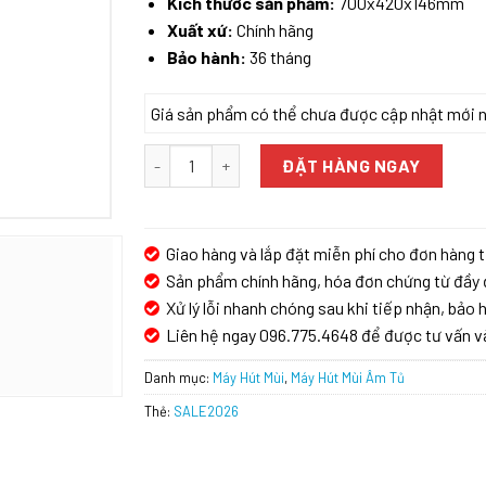
Kích thước sản phẩm:
700x420x146mm
Xuất xứ:
Chính hãng
Bảo hành:
36 tháng
Giá sản phẩm có thể chưa được cập nhật mới nhấ
MÁY HÚT MÙI KOCHER K-6070V số lượng
ĐẶT HÀNG NGAY
Giao hàng và lắp đặt miễn phí cho đơn hàng t
Sản phẩm chính hãng, hóa đơn chứng từ đầy 
Xử lý lỗi nhanh chóng sau khi tiếp nhận, bảo h
Liên hệ ngay 096.775.4648 để được tư vấn v
Danh mục:
Máy Hút Mùi
,
Máy Hút Mùi Âm Tủ
Thẻ:
SALE2026