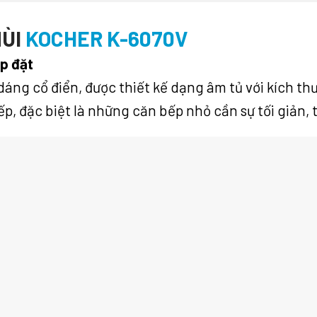
MÙI
KOCHER K-6070V
ắp đặt
áng cổ điển, được thiết kế dạng âm tủ với kích th
ếp, đặc biệt là những căn bếp nhỏ cần sự tối giản, t