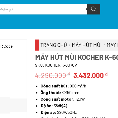
TRANG CHỦ
MÁY HÚT MÙI
MÁY 
/
/
MÁY HÚT MÙI KOCHER K-6
SKU:
KOCHER.K-6070V
Giá
Giá
4.290.000
3.432.000
₫
₫
gốc
hiệ
Công suất hút:
900 m³/h
là:
tại
Ống thoát:
∅150 mm
4.290.000 ₫.
là:
Công suất motor:
120W
3.4
Độ ồn:
38db(A)
Điện áp:
220V/50Hz