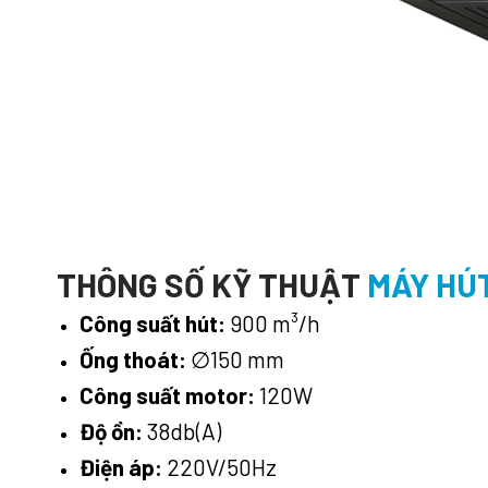
THÔNG SỐ KỸ THUẬT
MÁY HÚT
Công suất hút:
900 m³/h
Ống thoát:
∅150 mm
Công suất motor:
120W
Độ ồn:
38db(A)
Điện áp:
220V/50Hz