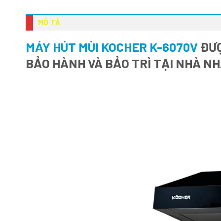
MÔ TẢ
MÁY HÚT MÙI KOCHER K-6070V
ĐƯỢ
BẢO HÀNH VÀ BẢO TRÌ TẠI NHÀ N