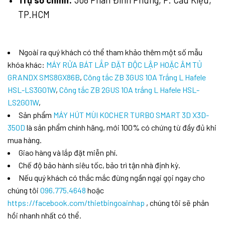
Trụ sở chính:
308 Phan Đình Phùng, P. Cầu Kiệu,
TP.HCM
Ngoài ra quý khách có thể tham khảo thêm một số mẫu
khóa khác:
MÁY RỬA BÁT LẮP ĐẶT ĐỘC LẬP HOẶC ÂM TỦ
GRANDX SMS8GX86B
,
Công tắc ZB 3GUS 10A Trắng L Hafele
HSL-LS3G01W
,
Công tắc ZB 2GUS 10A trắng L Hafele HSL-
LS2G01W
,
Sản phẩm
MÁY HÚT MÙI KOCHER TURBO SMART 3D X3D-
350D
là sản phẩm chính hãng, mới 100% có chứng từ đầy đủ khi
mua hàng.
Giao hàng và lắp đặt miễn phí.
Chế độ bảo hành siêu tốc, bảo trì tận nhà định kỳ.
Nếu quý khách có thắc mắc đừng ngần ngại gọi ngay cho
chúng tôi
096.775.4648
hoặc
https://facebook.com/thietbingoainhap
, chúng tôi sẽ phản
hồi nhanh nhất có thể.