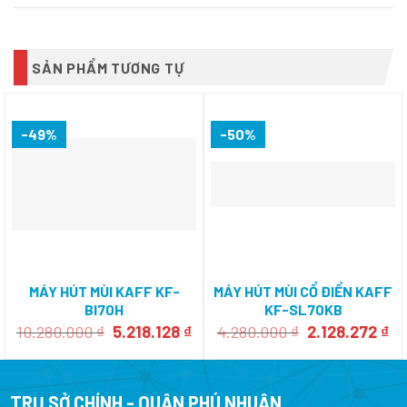
SẢN PHẨM TƯƠNG TỰ
-49%
-50%
MÁY HÚT MÙI KAFF KF-
MÁY HÚT MÙI CỔ ĐIỂN KAFF
BI70H
KF-SL70KB
Giá
Giá
Giá
Gi
10.280.000
₫
5.218.128
₫
4.280.000
₫
2.128.272
₫
gốc
hiện
gốc
hi
là:
tại
là:
tại
10.280.000 ₫.
là:
4.280.000 ₫.
là:
5.218.128 ₫.
2.
TRỤ SỞ CHÍNH - QUẬN PHÚ NHUẬN