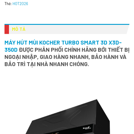
Thẻ:
HOT2026
MÔ TẢ
MÁY HÚT MÙI KOCHER TURBO SMART 3D X3D-
350D
ĐƯỢC PHÂN PHỐI CHÍNH HÃNG BỚI THIẾT BỊ
NGOẠI NHẬP, GIAO HÀNG NHANH, BẢO HÀNH VÀ
BẢO TRÌ TẠI NHÀ NHANH CHÓNG.