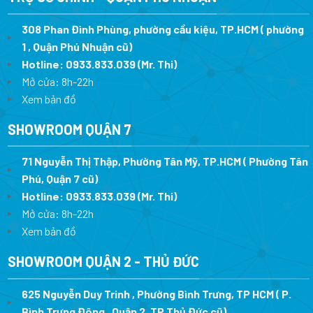
308 Phan Đình Phùng, phường cầu kiệu, TP.HCM ( phường
1 , Quận Phú Nhuận cũ)
Hotline:
0933.833.039
(Mr. Thi)
Mở cửa: 8h-22h
Xem bản đồ
SHOWROOM QUẬN 7
71 Nguyễn Thị Thập, Phường Tân Mỹ, TP.HCM ( Phường Tân
Phú, Quận 7 cũ)
Hotline:
0933.833.039
(Mr. Thi
)
Mở cửa: 8h-22h
Xem bản đồ
SHOWROOM QUẬN 2 - THỦ ĐỨC
625 Nguyễn Duy Trinh , Phường Bình Trưng, TP HCM ( P.
Bình Trưng Đông , Quận 2, TP.Thủ Đức cũ)