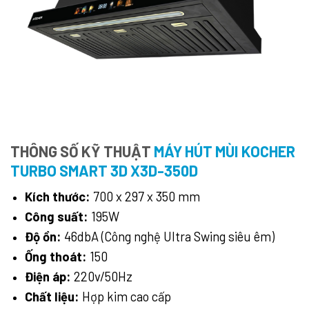
THÔNG SỐ KỸ THUẬT
MÁY HÚT MÙI KOCHER
TURBO SMART 3D X3D-350D
Kích thước:
700 x 297 x 350 mm
Công suất:
195W
Độ ồn:
46dbA (Công nghệ Ultra Swing siêu êm)
Ống thoát:
150
Điện áp:
220v/50Hz
Chất liệu:
Hợp kim cao cấp