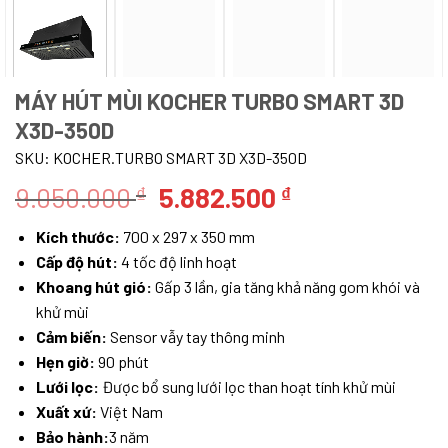
MÁY HÚT MÙI KOCHER TURBO SMART 3D
X3D-350D
SKU:
KOCHER.TURBO SMART 3D X3D-350D
Giá
Giá
9.050.000
5.882.500
₫
₫
gốc
hiện
Kích thước:
700 x 297 x 350 mm
là:
tại
Cấp độ hút:
4 tốc độ linh hoạt
9.050.000 ₫.
là:
Khoang hút gió:
Gấp 3 lần, gia tăng khả năng gom khói và
5.882.500 ₫.
khử mùi
Cảm biến:
Sensor vẫy tay thông minh
Hẹn giờ:
90 phút
Lưới lọc:
Được bổ sung lưới lọc than hoạt tính khử mùi
Xuất xứ:
Việt Nam
Bảo hành:
3 năm