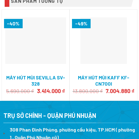
SẢN PHẨM TƯƠNG TỰ
-40%
-49%
MÁY HÚT MÙI SEVILLA SV-
MÁY HÚT MÙI KAFF KF-
328
CN700I
Giá
Giá
Giá
G
5.690.000
₫
3.414.000
₫
13.800.000
₫
7.004.880
₫
gốc
hiện
gốc
h
là:
tại
là:
tạ
5.690.000 ₫.
là:
13.800.000 ₫.
là
3.414.000 ₫.
7.
TRỤ SỞ CHÍNH - QUẬN PHÚ NHUẬN
308 Phan Đình Phùng, phường cầu kiệu, TP.HCM ( phường
1 , Quận Phú Nhuận cũ)