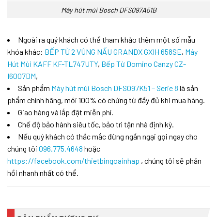
Máy hút mùi Bosch DFS097A51B
Ngoài ra quý khách có thể tham khảo thêm một số mẫu
khóa khác:
BẾP TỪ 2 VÙNG NẤU GRANDX GXIH 658SE
,
Máy
Hút Mùi KAFF KF-TL747UTY
,
Bếp Từ Domino Canzy CZ-
I6007DM
,
Sản phẩm
Máy hút mùi Bosch DFS097K51 – Serie 8
là sản
phẩm chính hãng, mới 100% có chứng từ đầy đủ khi mua hàng.
Giao hàng và lắp đặt miễn phí.
Chế độ bảo hành siêu tốc, bảo trì tận nhà định kỳ.
Nếu quý khách có thắc mắc đừng ngần ngại gọi ngay cho
chúng tôi
096.775.4648
hoặc
https://facebook.com/thietbingoainhap
, chúng tôi sẽ phản
hồi nhanh nhất có thể.