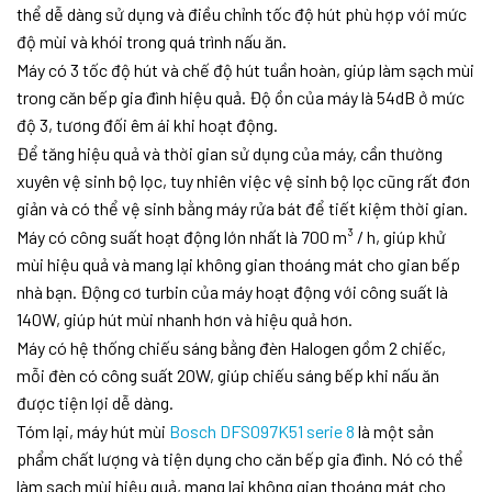
thể dễ dàng sử dụng và điều chỉnh tốc độ hút phù hợp với mức
độ mùi và khói trong quá trình nấu ăn.
Máy có 3 tốc độ hút và chế độ hút tuần hoàn, giúp làm sạch mùi
trong căn bếp gia đình hiệu quả. Độ ồn của máy là 54dB ở mức
độ 3, tương đối êm ái khi hoạt động.
Để tăng hiệu quả và thời gian sử dụng của máy, cần thường
xuyên vệ sinh bộ lọc, tuy nhiên việc vệ sinh bộ lọc cũng rất đơn
giản và có thể vệ sinh bằng máy rửa bát để tiết kiệm thời gian.
Máy có công suất hoạt động lớn nhất là 700 m³ / h, giúp khử
mùi hiệu quả và mang lại không gian thoáng mát cho gian bếp
nhà bạn. Động cơ turbin của máy hoạt động với công suất là
140W, giúp hút mùi nhanh hơn và hiệu quả hơn.
Máy có hệ thống chiếu sáng bằng đèn Halogen gồm 2 chiếc,
mỗi đèn có công suất 20W, giúp chiếu sáng bếp khi nấu ăn
được tiện lợi dễ dàng.
Tóm lại, máy hút mùi
Bosch DFS097K51 serie 8
là một sản
phẩm chất lượng và tiện dụng cho căn bếp gia đình. Nó có thể
làm sạch mùi hiệu quả, mang lại không gian thoáng mát cho