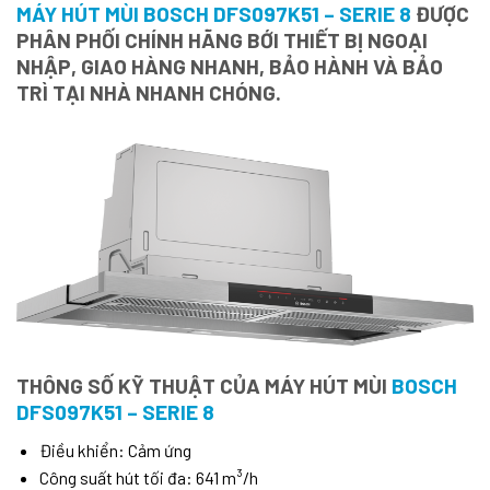
MÁY HÚT MÙI BOSCH DFS097K51 – SERIE 8
ĐƯỢC
PHÂN PHỐI CHÍNH HÃNG BỚI THIẾT BỊ NGOẠI
NHẬP, GIAO HÀNG NHANH, BẢO HÀNH VÀ BẢO
TRÌ TẠI NHÀ NHANH CHÓNG.
THÔNG SỐ KỸ THUẬT CỦA MÁY HÚT MÙI
BOSCH
DFS097K51 – SERIE 8
Điều khiển: Cảm ứng
Công suất hút tối đa: 641 m³/h