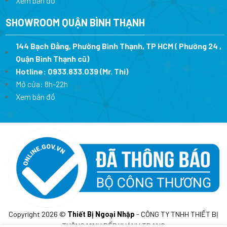
Xem bản đồ
SHOWROOM QUẬN BÌNH THẠNH
144 Bạch Đằng, Phường Bình Thạnh, TP HCM ( Phường 24 ,
Quận Bình Thạnh cũ)
Hotline:
0933.833.039
(Mr. Thi)
Mở cửa: 8h-22h
Xem bản đồ
Copyright 2026 ©
Thiết Bị Ngoại Nhập
- CÔNG TY TNHH THIẾT BỊ
THÔNG MINH BẾP KHÁNH TRANG