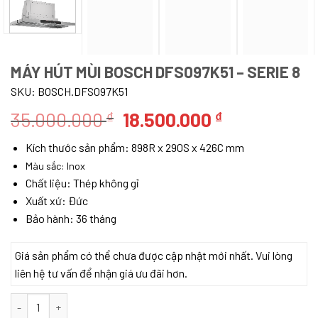
MÁY HÚT MÙI BOSCH DFS097K51 – SERIE 8
SKU:
BOSCH.DFS097K51
Giá
Giá
35.000.000
18.500.000
₫
₫
gốc
hiện
Kích thước sản phẩm: 898R x 290S x 426C mm
là:
tại
Màu sắc: Inox
35.000.000 ₫.
là:
Chất liệu: Thép không gỉ
18.500.000 
Xuất xứ: Đức
Bảo hành: 36 tháng
Giá sản phẩm có thể chưa được cập nhật mới nhất. Vui lòng
liên hệ tư vấn để nhận giá ưu đãi hơn.
Máy hút mùi Bosch DFS097K51 – Serie 8 số lượng