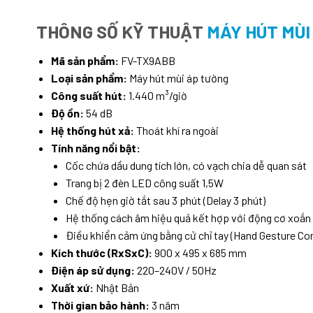
THÔNG SỐ KỸ THUẬT
MÁY HÚT MÙI
Mã sản phẩm:
FV-TX9ABB
Loại sản phẩm:
Máy hút mùi áp tường
Công suất hút:
1.440 m³/giờ
Độ ồn:
54 dB
Hệ thống hút xả:
Thoát khí ra ngoài
Tính năng nổi bật:
Cốc chứa dầu dung tích lớn, có vạch chia dễ quan sát
Trang bị 2 đèn LED công suất 1,5W
Chế độ hẹn giờ tắt sau 3 phút (Delay 3 phút)
Hệ thống cách âm hiệu quả kết hợp với động cơ xoắn 
Điều khiển cảm ứng bằng cử chỉ tay (Hand Gesture Con
Kích thước (RxSxC):
900 x 495 x 685 mm
Điện áp sử dụng:
220–240V / 50Hz
Xuất xứ:
Nhật Bản
Thời gian bảo hành:
3 năm