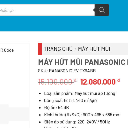
TRANG CHỦ
MÁY HÚT MÙI
/
MÁY HÚT MÙI PANASONIC
SKU:
PANASONIC.FV-TX9ABB
Giá
Gi
15.100.000
12.080.000
₫
₫
gốc
hi
Loại sản phẩm: Máy hút mùi áp tường
là:
tạ
Công suất hút: 1.440 m³/giờ
15.100.000 ₫.
là
Độ ồn: 54 dB
12
Kích thước (RxSxC): 900 x 495 x 685 mm
Điện áp sử dụng: 220–240V / 50Hz