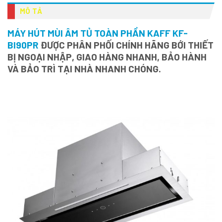
MÔ TẢ
MÁY HÚT MÙI ÂM TỦ TOÀN PHẦN KAFF KF-
BI90PR
ĐƯỢC PHÂN PHỐI CHÍNH HÃNG BỚI THIẾT
BỊ NGOẠI NHẬP, GIAO HÀNG NHANH, BẢO HÀNH
VÀ BẢO TRÌ TẠI NHÀ NHANH CHÓNG.