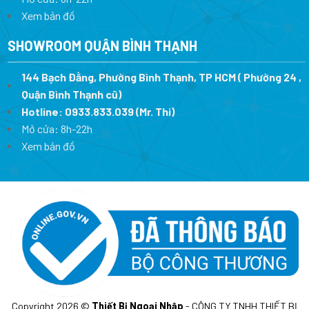
Xem bản đồ
SHOWROOM QUẬN BÌNH THẠNH
144 Bạch Đằng, Phường Bình Thạnh, TP HCM ( Phường 24 ,
Quận Bình Thạnh cũ)
Hotline:
0933.833.039
(Mr. Thi)
Mở cửa: 8h-22h
Xem bản đồ
Copyright 2026 ©
Thiết Bị Ngoại Nhập
- CÔNG TY TNHH THIẾT BỊ