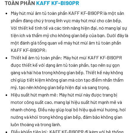
TOÀN PHẦN
KAFF KF-BI90PR
Máy hút mùi âm tủ toàn phần KAFF KF-BI90PR là một sản
phẩm đáng chú ý trong lĩnh vực máy hút mùi cho căn bếp.
Với thiết kế tinh tế và các tính năng hiện đại, nó mang lại sự
tiện ích và thẩm mỹ cho không gian bếp của bạn. Dưới đây là
một đánh giá tổng quan về máy hút mùi âm tủ toàn phần
KAFF KF-BI90PR:
Thiết kế âm tủ toàn phần: Máy hút mùi KAFF KF-BI90PR
được thiết kế với dạng âm tủ toàn phần, tạo nên sự gọn
gàng và hài hòa trong không gian bếp. Thiết kế này không
chỉ giúp tiết kiệm không gian mà còn tạo điểm nhấn thẩm
mỹ, tạo nên không gian bếp hiện đại và sang trọng.
Hiệu suất hút mạnh mẽ: Máy hút mùi này được trang bị
motor công suất cao, mang lại hiệu suất hút mạnh mẽ và
nhanh chóng. Điều này giúp loại bỏ hiệu quả mùi hương, hơi
nướng và khói trong không gian bếp, đảm bảo không gian
luôn thoáng và trong lành.
Điều khiển tiện lợi: KAFF KF-BI90PR đi kèm với hệ thống