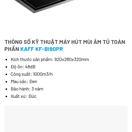
THÔNG SỐ KỸ THUẬT MÁY HÚT MÙI ÂM TỦ TOÀN
PHẦN
KAFF KF-BI90PR
Kích thước sản phẩm:
920x280x320mm
Độ ồn: 48dB
Công suất: 1000m3/h
Màu sắc: Đen
Bảo hành: 3 năm
Xuất xứ: Đức