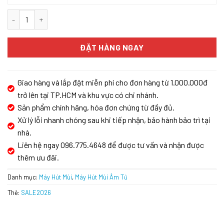
MÁY HÚT MÙI ÂM TỦ TOÀN PHẦN KAFF KF-BI90PR số lượng
ĐẶT HÀNG NGAY
Giao hàng và lắp đặt miễn phí cho đơn hàng từ 1.000.000đ
trở lên tại TP.HCM và khu vực có chi nhánh.
Sản phẩm chính hãng, hóa đơn chứng từ đầy đủ.
Xử lý lỗi nhanh chóng sau khi tiếp nhận, bảo hành bảo trì tại
nhà.
Liên hệ ngay 096.775.4648 để được tư vấn và nhận được
thêm ưu đãi.
Danh mục:
Máy Hút Mùi
,
Máy Hút Mùi Âm Tủ
Thẻ:
SALE2026