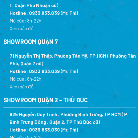
1 , Quận Phú Nhuận cũ)
Hotline:
0933.833.039
(Mr. Thi)
Mở cửa: 8h-22h
Xem bản đồ
SHOWROOM QUẬN 7
71 Nguyễn Thị Thập, Phường Tân Mỹ, TP.HCM ( Phường Tân
Phú, Quận 7 cũ)
Hotline:
0933.833.039
(Mr. Thi
)
Mở cửa: 8h-22h
Xem bản đồ
SHOWROOM QUẬN 2 - THỦ ĐỨC
625 Nguyễn Duy Trinh , Phường Bình Trưng, TP HCM ( P.
Bình Trưng Đông , Quận 2, TP.Thủ Đức cũ)
Hotline:
0933.833.039
(Mr. Thi)
Mở cửa: 8h-22h