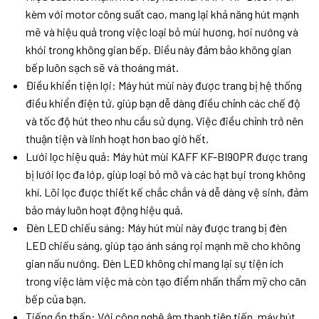
kèm với motor công suất cao, mang lại khả năng hút mạnh
mẽ và hiệu quả trong việc loại bỏ mùi hương, hơi nướng và
khói trong không gian bếp. Điều này đảm bảo không gian
bếp luôn sạch sẽ và thoáng mát.
Điều khiển tiện lợi: Máy hút mùi này được trang bị hệ thống
điều khiển điện tử, giúp bạn dễ dàng điều chỉnh các chế độ
và tốc độ hút theo nhu cầu sử dụng. Việc điều chỉnh trở nên
thuận tiện và linh hoạt hơn bao giờ hết.
Lưới lọc hiệu quả: Máy hút mùi KAFF KF-BI90PR được trang
bị lưới lọc đa lớp, giúp loại bỏ mỡ và các hạt bụi trong không
khí. Lõi lọc được thiết kế chắc chắn và dễ dàng vệ sinh, đảm
bảo máy luôn hoạt động hiệu quả.
Đèn LED chiếu sáng: Máy hút mùi này được trang bị đèn
LED chiếu sáng, giúp tạo ánh sáng rọi mạnh mẽ cho không
gian nấu nướng. Đèn LED không chỉ mang lại sự tiện ích
trong việc làm việc mà còn tạo điểm nhấn thẩm mỹ cho căn
bếp của bạn.
Tiếng ồn thấp: Với công nghệ âm thanh tiên tiến, máy hút