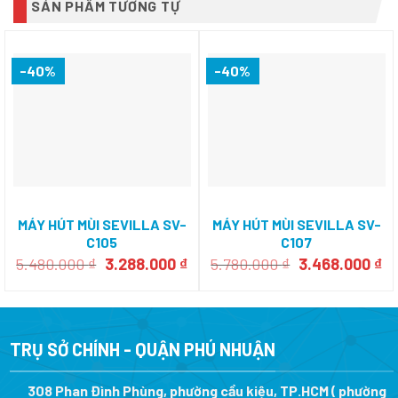
SẢN PHẨM TƯƠNG TỰ
-40%
-40%
MÁY HÚT MÙI SEVILLA SV-
MÁY HÚT MÙI SEVILLA SV-
C105
C107
Giá
Giá
Giá
Gi
5.480.000
₫
3.288.000
₫
5.780.000
₫
3.468.000
₫
gốc
hiện
gốc
hi
là:
tại
là:
tạ
5.480.000 ₫.
là:
5.780.000 ₫.
là:
3.288.000 ₫.
3.
TRỤ SỞ CHÍNH - QUẬN PHÚ NHUẬN
308 Phan Đình Phùng, phường cầu kiệu, TP.HCM ( phường