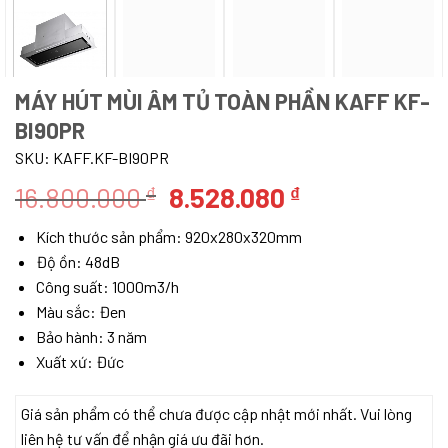
MÁY HÚT MÙI ÂM TỦ TOÀN PHẦN KAFF KF-
BI90PR
SKU:
KAFF.KF-BI90PR
Giá
Giá
16.800.000
8.528.080
₫
₫
gốc
hiện
Kích thước sản phẩm:
920x280x320mm
là:
tại
Độ ồn: 48dB
16.800.000 ₫.
là:
Công suất: 1000m3/h
8.528.080 ₫.
Màu sắc: Đen
Bảo hành: 3 năm
Xuất xứ: Đức
Giá sản phẩm có thể chưa được cập nhật mới nhất. Vui lòng
liên hệ tư vấn để nhận giá ưu đãi hơn.