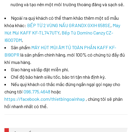
nướng và tạo nên một môi trường thoáng đãng và sạch sẽ.
Ngoài ra quý khách có thể tham khảo thêm một số mẫu
khóa khác:
BẾP TỪ 2 VÙNG NẤU GRANDX GXIH 658SE
,
Máy
Hút Mùi KAFF KF-TL747UTY
,
Bếp Từ Domino Canzy CZ-
I6007DM
,
Sản phẩm
MÁY HÚT MÙI ÂM TỦ TOÀN PHẦN KAFF KF-
BI90PR
là sản phẩm chính hãng, mới 100% có chứng từ đầy đủ
khi mua hàng.
Giao hàng và lắp đặt miễn phí.
Chế độ bảo hành siêu tốc, bảo trì tận nhà định kỳ.
Nếu quý khách có thắc mắc đừng ngần ngại gọi ngay cho
chúng tôi
096.775.4648
hoặc
https://facebook.com/thietbingoainhap
, chúng tôi sẽ phản
hồi nhanh nhất có thể.