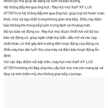
nhôm lọc mỡ giúp dễ dàng vệ sinh và bảo dưỡng.
Hệ thống đẩy khí qua ống hút: Máy hút mùi Kaff KF-LUX
AT70FH có hệ thống đẩy khí qua ống hút, giúp loại bỏ hoàn toàn
khói, mùi và tạp chất trong không gian nhà bếp. Điều này đảm
bảo không khí trong bếp luôn trong lành và thoáng mát.
Bộ lọc bảo vệ động cơ: Máy hút mùi được thiết kế với bộ lọc
bảo vệ động cơ, giúp ngăn chặn bụi bẩn, dầu mỡ và các tạp
chất khác có thể gây ảnh hưởng đến hoạt động của động cơ.
Điều này kéo dài tuổi thọ của máy và đảm bảo hoạt động ổn
định.
Với các đặc điểm nổi bật trên, máy hút mùi Kaff KF-LUX
AT70FH không chỉ đáp ứng nhu cầu hút mùi mà còn mang lại vẻ
đẹp và tính thẩm mỹ cho không gian bếp của bạn.