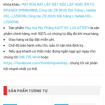
khóa khác:
MÁY RỬA BÁT LẮP ĐẶT ĐỘC LẬP HOẶC ÂM TỦ
GRANDX SMS8GX86B
,
Công tắc ZB 3GUS 10A Trắng L Hafele
HSL-LS3G01W
,
Công tắc ZB 2GUS 10A trắng L Hafele HSL-
LS2G01W
,
Sản phẩm
Máy Hút Mùi Phẳng KAFF KF-LUX AT70FH
là sản
phẩm chính hãng, mới 100% có chứng từ đầy đủ khi mua hàng.
Giao hàng và lắp đặt miễn phí.
Chế độ bảo hành siêu tốc, bảo trì tận nhà định kỳ.
Nếu quý khách có thắc mắc đừng ngần ngại gọi ngay cho
chúng tôi
096.775.4648
hoặc
https://facebook.com/thietbingoainhap
, chúng tôi sẽ phản
hồi nhanh nhất có thể.
SẢN PHẨM TƯƠNG TỰ