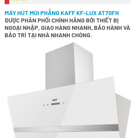
MÁY HÚT MÙI PHẲNG KAFF KF-LUX AT70FH
ĐƯỢC PHÂN PHỐI CHÍNH HÃNG BỚI THIẾT BỊ
NGOẠI NHẬP, GIAO HÀNG NHANH, BẢO HÀNH VÀ
BẢO TRÌ TẠI NHÀ NHANH CHÓNG.