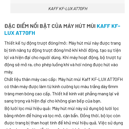
KAFF KF-LUX AT70FH
ĐẶC ĐIỂM NỔI BẬT CỦA MÁY HÚT MÙI
KAFF KF-
LUX AT70FH
Thiết kế tự động trượt đóng/mở: Máy hút mùi này được trang
bị tính năng tự động trượt đóng/mở khi khởi động, tạo sự tiện
lợi và hiện đại cho người dùng. Khi máy hoạt động, bộ trượt tự
động sẽ mở ra, cho phép luồng khí và hơi nóng được hút vào
máy.
Chất liệu thân máy cao cấp: Máy hút mùi Kaff KF-LUX AT70FH
có thân máy được làm từ kính cường lực màu trắng dày 6mm
tráng men bóng cao cấp. Thiết kế kính vát phẳng mang lại vẻ
sang trọng và hiện đại cho không gian bếp của bạn.
Bộ lưới lọc mùi hiệu quả: Máy hút mùi này sử dụng bộ lưới lọc
bằng nhôm để hứng và lọc mỡ, cặn bẩn. Đồng thời, bộ lọc còn
được trang bị than hoạt tính để khử mùi hiệu quả. Việc sử dụng