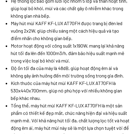
Hệ thống lọc bao gồm lưới lọc nhôm 5 lớp và than hoạt tính,
giúp loại bỏ khói, mùi và các chất gây ô nhiễm khác trong
không gian nhà bếp.
Máy hút mùi KAFF KF-LUX AT70FH được trang bị đèn led
vuông 2x2W, giúp chiếu sáng một cách hiệu quả và tạo
điểm nhấn cho không gian bếp.
Motor hoạt động với công suất 1x190W, mang lại khả năng
hút tối đa lên đến 1000m3/h, đảm bảo hiệu suất mạnh mẽ
trong việc loại bỏ khói và mùi.
Độ ồn tối đa của máy là 48dB, giúp hoạt động êm ái và
không gây ảnh hưởng đến môi trường sống trong gia đình.
Kích thước của máy hút mùi KAFF KF-LUX AT70FH là
530x440x700mm, giúp nó phù hợp với nhiều không gian
bếp khác nhau.
Tổng thể, máy hút mùi KAFF KF-LUX AT70FH là một sản
phẩm có thiết kế đẹp mắt, chức năng hiện đại và hiệu suất
mạnh mẽ. Với khả năng hút tối đa, chất lượng lọc tốt và hoạt
động êm ái, máy hút mùi này sẽ là một lựa chọn tuyệt vời để