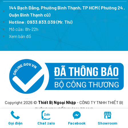
144 Bạch Đằng, Phường Bình Thạnh, TP HCM ( Phường 24 ,
Quận Bình Thạnh cũ)
Hotline:
0933.833.039
(Mr. Thi)
Mở cửa: 8h-22h
Xem bản đồ
Copyright 2026 ©
Thiết Bị Ngoại Nhập
- CÔNG TY TNHH THIẾT BỊ
THÔNG MINH BẾP KHÁNH TRANG
MST: 0317675241- Cấp lần đầu ngày 10/02/2023 tại sở KH&DT
TP.HCM
Gọi điện
Chat zalo
Facebook
Showroom