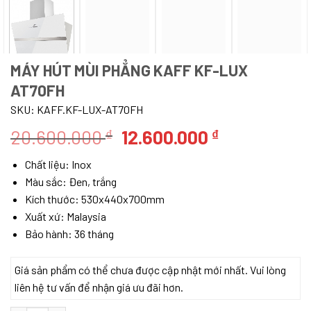
MÁY HÚT MÙI PHẲNG KAFF KF-LUX
AT70FH
SKU:
KAFF.KF-LUX-AT70FH
Giá
Giá
20.600.000
12.600.000
₫
₫
gốc
hiện
Chất liệu: Inox
là:
tại
Màu sắc: Đen, trắng
20.600.000 ₫.
là:
Kích thước:
530x440x700mm
12.600.000 
Xuất xứ: Malaysia
Bảo hành: 36 tháng
Giá sản phẩm có thể chưa được cập nhật mới nhất. Vui lòng
liên hệ tư vấn để nhận giá ưu đãi hơn.