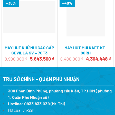
-35%
-49%
MÁY HÚT KHỬ MÙI CAO CẤP
MÁY HÚT MÙI KAFF KF-
SEVILLA SV – 70T3
90RH
Giá
Giá
Giá
Gi
8.990.000
₫
5.843.500
₫
8.480.000
₫
4.304.448
₫
gốc
hiện
gốc
hi
là:
tại
là:
tạ
8.990.000 ₫.
là:
8.480.000 ₫.
là
5.843.500 ₫.
4.
TRỤ SỞ CHÍNH - QUẬN PHÚ NHUẬN
308 Phan Đình Phùng, phường cầu kiệu, TP.HCM ( phường
1 , Quận Phú Nhuận cũ)
Hotline:
0933.833.039
(Mr. Thi)
Mở cửa: 8h-22h