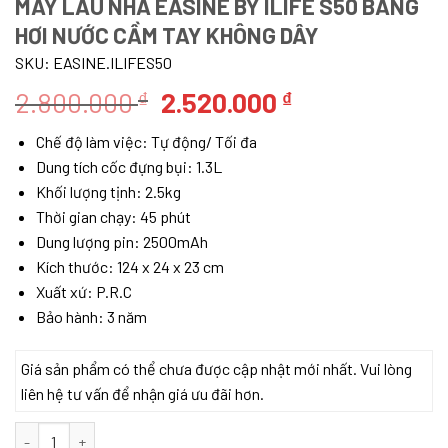
MÁY LAU NHÀ EASINE BY ILIFE S50 BẰNG
HƠI NƯỚC CẦM TAY KHÔNG DÂY
SKU:
EASINE.ILIFES50
Giá
Giá
2.800.000
2.520.000
₫
₫
gốc
hiện
Chế độ làm việc: Tự động/ Tối đa
là:
tại
Dung tích cốc đựng bụi: 1.3L
2.800.000 ₫.
là:
Khối lượng tịnh: 2.5kg
2.520.000 ₫.
Thời gian chạy: 45 phút
Dung lượng pin: 2500mAh
Kích thước: 124 x 24 x 23 cm
Xuất xứ: P.R.C
Bảo hành: 3 năm
Giá sản phẩm có thể chưa được cập nhật mới nhất. Vui lòng
liên hệ tư vấn để nhận giá ưu đãi hơn.
Máy lau nhà EASINE by ILIFE S50 bằng hơi nước cầm tay không dâ