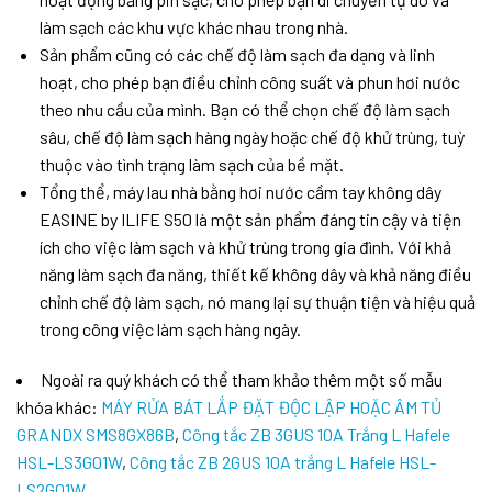
làm sạch các khu vực khác nhau trong nhà.
Sản phẩm cũng có các chế độ làm sạch đa dạng và linh
hoạt, cho phép bạn điều chỉnh công suất và phun hơi nước
theo nhu cầu của mình. Bạn có thể chọn chế độ làm sạch
sâu, chế độ làm sạch hàng ngày hoặc chế độ khử trùng, tuỳ
thuộc vào tình trạng làm sạch của bề mặt.
Tổng thể, máy lau nhà bằng hơi nước cầm tay không dây
EASINE by ILIFE S50 là một sản phẩm đáng tin cậy và tiện
ích cho việc làm sạch và khử trùng trong gia đình. Với khả
năng làm sạch đa năng, thiết kế không dây và khả năng điều
chỉnh chế độ làm sạch, nó mang lại sự thuận tiện và hiệu quả
trong công việc làm sạch hàng ngày.
Ngoài ra quý khách có thể tham khảo thêm một số mẫu
khóa khác:
MÁY RỬA BÁT LẮP ĐẶT ĐỘC LẬP HOẶC ÂM TỦ
GRANDX SMS8GX86B
,
Công tắc ZB 3GUS 10A Trắng L Hafele
HSL-LS3G01W
,
Công tắc ZB 2GUS 10A trắng L Hafele HSL-
LS2G01W
,