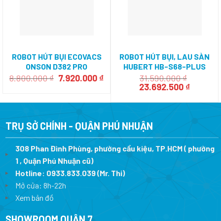
ROBOT HÚT BỤI ECOVACS
ROBOT HÚT BỤI, LAU SÀN
ONSON D382 PRO
HUBERT HB-S68-PLUS
Giá
Giá
8.800.000
₫
7.920.000
₫
31.590.000
₫
gốc
hiện
Giá
Giá
23.692.500
₫
là:
tại
gốc
hiện
8.800.000 ₫.
là:
là:
tại
7.920.000 ₫.
31.590.000 ₫.
là:
23.692.5
TRỤ SỞ CHÍNH - QUẬN PHÚ NHUẬN
308 Phan Đình Phùng, phường cầu kiệu, TP.HCM ( phường
1 , Quận Phú Nhuận cũ)
Hotline:
0933.833.039
(Mr. Thi)
Mở cửa: 8h-22h
Xem bản đồ
SHOWROOM QUẬN 7