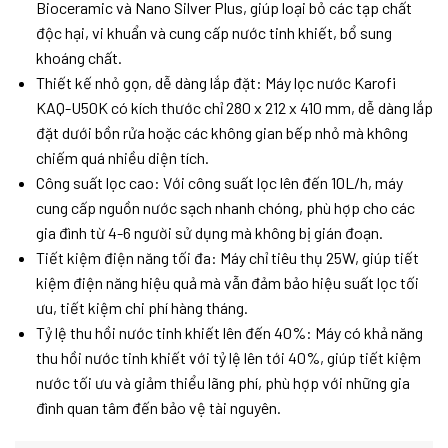
Bioceramic và Nano Silver Plus, giúp loại bỏ các tạp chất
độc hại, vi khuẩn và cung cấp nước tinh khiết, bổ sung
khoáng chất.
Thiết kế nhỏ gọn, dễ dàng lắp đặt: Máy lọc nước Karofi
KAQ-U50K có kích thước chỉ 280 x 212 x 410 mm, dễ dàng lắp
đặt dưới bồn rửa hoặc các không gian bếp nhỏ mà không
chiếm quá nhiều diện tích.
Công suất lọc cao: Với công suất lọc lên đến 10L/h, máy
cung cấp nguồn nước sạch nhanh chóng, phù hợp cho các
gia đình từ 4-6 người sử dụng mà không bị gián đoạn.
Tiết kiệm điện năng tối đa: Máy chỉ tiêu thụ 25W, giúp tiết
kiệm điện năng hiệu quả mà vẫn đảm bảo hiệu suất lọc tối
ưu, tiết kiệm chi phí hàng tháng.
Tỷ lệ thu hồi nước tinh khiết lên đến 40%: Máy có khả năng
thu hồi nước tinh khiết với tỷ lệ lên tới 40%, giúp tiết kiệm
nước tối ưu và giảm thiểu lãng phí, phù hợp với những gia
đình quan tâm đến bảo vệ tài nguyên.