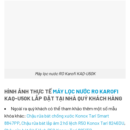
Máy lọc nước RO Karofi KAQ-U50K
HÌNH ẢNH THỰC TẾ
MÁY LỌC NƯỚC RO KAROFI
KAQ-U50K LẮP ĐẶT TẠI NHÀ QUÝ KHÁCH HÀNG
Ngoài ra quý khách có thể tham khảo thêm một số mẫu
khóa khác:
Chậu rửa bát chống xước Konox Tari Smart
8847PP
,
Chậu rửa bát lắp âm 2 hố lệch R50 Konox Tari 8246DU
,