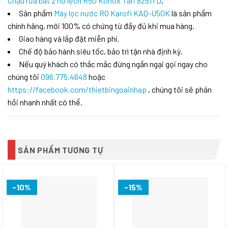
Chậu rửa bát 2 hố lệch R50 Konox Tari 8251TD
,
Sản phẩm
Máy lọc nước RO Karofi KAQ-U50K
là sản phẩm
chính hãng, mới 100% có chứng từ đầy đủ khi mua hàng.
Giao hàng và lắp đặt miễn phí.
Chế độ bảo hành siêu tốc, bảo trì tận nhà định kỳ.
Nếu quý khách có thắc mắc đừng ngần ngại gọi ngay cho
chúng tôi
096.775.4648
hoặc
https://facebook.com/thietbingoainhap
, chúng tôi sẽ phản
hồi nhanh nhất có thể.
SẢN PHẨM TƯƠNG TỰ
-10%
-15%