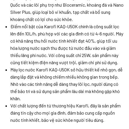
Quốc và các lõi phụ trợ như Bioceramic, khoáng đá và Nano
Silver Plus, giúp loại bỏ vi khuẩn, tạp chất và bổ sung
khoáng chất có lợi cho sức khỏe.
Điểm nổi bật của Karofi KAQ-U50K chính là công suất lọc
lên đến 10L/h, phù hợp với các gia đình có từ 4-6 người. Máy
có khả năng thu hồi nước tinh khiết đạt 40%, giúp tối ưu
hóa lượng nước sạch thu được từ nước đầu vào và giảm
thiểu lãng phí nước. Với công suất chỉ 25W, sản phẩm này
cũng tiết kiệm điện năng vượt trội, giảm chi phí sử dụng.
Máy lọc nước Karofi KAQ-U50K sở hữu thiết kế nhỏ gọn, dễ
dàng lắp đặt và không chiếm nhiều không gian trong bếp.
Nhờ vào các tính năng dễ dàng thay lõi lọc, người dùng có
thể bảo trì và sử dụng sản phẩm lâu dài mà không gặp khó
khăn.
Với chất lượng đến từ thương hiệu Karofi, đây là sản phẩm
đáng tin cậy cho mọi gia đình, đảm bảo cung cấp nguồn
nước tinh khiết, bảo vệ sức khỏe người tiêu dùng.