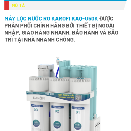
MÔ TẢ
MÁY LỌC NƯỚC RO KAROFI KAQ-U50K
ĐƯỢC
PHÂN PHỐI CHÍNH HÃNG BỚI THIẾT BỊ NGOẠI
NHẬP, GIAO HÀNG NHANH, BẢO HÀNH VÀ BẢO
TRÌ TẠI NHÀ NHANH CHÓNG.