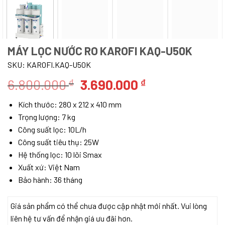
MÁY LỌC NƯỚC RO KAROFI KAQ-U50K
SKU:
KAROFI.KAQ-U50K
Giá
Giá
6.800.000
3.690.000
₫
₫
gốc
hiện
Kích thước: 280 x 212 x 410 mm
là:
tại
Trọng lượng: 7 kg
6.800.000 ₫.
là:
Công suất lọc: 10L/h
3.690.000 ₫.
Công suất tiêu thụ: 25W
Hệ thống lọc: 10 lõi Smax
Xuất xứ: Việt Nam
Bảo hành: 36 tháng
Giá sản phẩm có thể chưa được cập nhật mới nhất. Vui lòng
liên hệ tư vấn để nhận giá ưu đãi hơn.