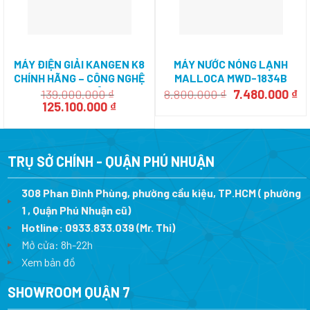
MÁY ĐIỆN GIẢI KANGEN K8
MÁY NƯỚC NÓNG LẠNH
CHÍNH HÃNG – CÔNG NGHỆ
MALLOCA MWD-1834B
VƯỢT TRỘI
Giá
Gi
139.000.000
₫
8.800.000
₫
7.480.000
₫
Giá
Giá
gốc
hi
125.100.000
₫
gốc
hiện
là:
tạ
là:
tại
8.800.000 ₫.
là:
139.000.000 ₫.
là:
7.
125.100.000 ₫.
TRỤ SỞ CHÍNH - QUẬN PHÚ NHUẬN
308 Phan Đình Phùng, phường cầu kiệu, TP.HCM ( phường
1 , Quận Phú Nhuận cũ)
Hotline:
0933.833.039
(Mr. Thi)
Mở cửa: 8h-22h
Xem bản đồ
SHOWROOM QUẬN 7