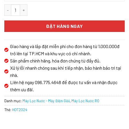
Máy lọc nước RO Karofi KAQ-U50K số lượng
ĐẶT HÀNG NGAY
Giao hàng và lắp đặt miễn phí cho đơn hàng từ 1.000.000đ
trở lên tại TP.HCM và khu vực có chi nhánh.
Sản phẩm chính hãng, hóa đơn chứng từ đầy đủ.
Xử lý lỗi nhanh chóng sau khi tiếp nhận, bảo hành bảo trì tại
nhà.
Liên hệ ngay 096.775.4648 để được tư vấn và nhận được
thêm ưu đãi.
Danh mục:
Máy Lọc Nước - Máy Điện Giải
,
Máy Lọc Nước RO
Thẻ:
HOT2024