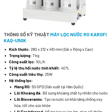
THÔNG SỐ KỸ THUẬT
MÁY LỌC NƯỚC RO KAROFI
KAQ-U50K
Kích thước
: 280 x 212 x 410 mm (Dài x Rộng x Cao)
Trọng lượng
: 7 kg
Công suất lọc
: 10L/h
Tỷ lệ thu hồi nước tinh khiết
: 40%
Công suất tiêu thụ
: 25W
Hệ thống lọc
:
Màng RO
: 50 GPD (Sản xuất tại Hàn Quốc)
Lõi Khoáng đá
: Bổ sung khoáng chất tự nhiên cho nước
Lõi Bioceramic
: Tạo ra nước có khả năng chống oxy
hóa, tốt cho sức khỏe
Lõi Far Infrared
: Hỗ trợ tạo ra ion âm, giúp cải thiện