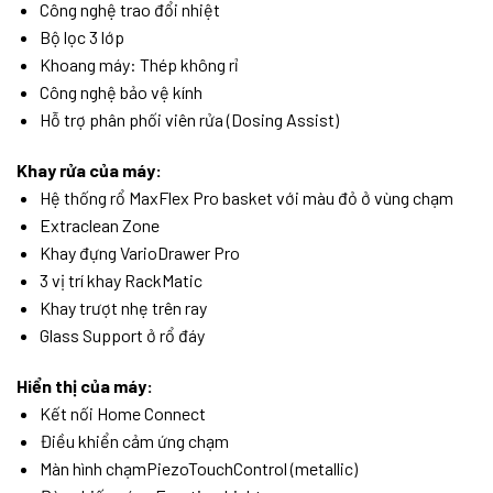
Công nghệ trao đổi nhiệt
Bộ lọc 3 lớp
Khoang máy: Thép không rỉ
Công nghệ bảo vệ kính
Hỗ trợ phân phối viên rửa (Dosing Assist)
Khay rửa của máy:
Hệ thống rổ MaxFlex Pro basket với màu đỏ ở vùng chạm
Extraclean Zone
Khay đựng VarioDrawer Pro
3 vị trí khay RackMatic
Khay trượt nhẹ trên ray
Glass Support ở rổ đáy
Hiển thị của máy:
Kết nối Home Connect
Điều khiển cảm ứng chạm
Màn hình chạmPiezoTouchControl (metallic)