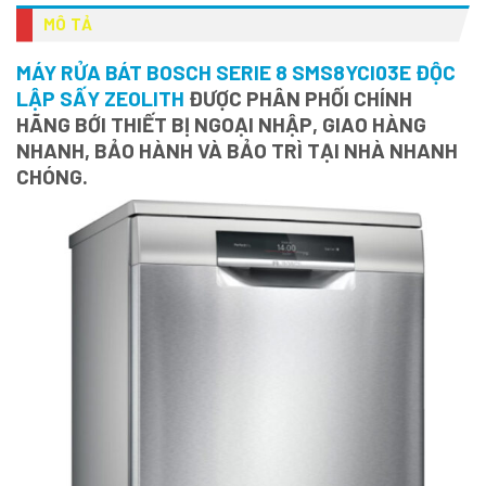
MÔ TẢ
MÁY RỬA BÁT BOSCH SERIE 8 SMS8YCI03E ĐỘC
LẬP SẤY ZEOLITH
ĐƯỢC PHÂN PHỐI CHÍNH
HÃNG BỚI THIẾT BỊ NGOẠI NHẬP, GIAO HÀNG
NHANH, BẢO HÀNH VÀ BẢO TRÌ TẠI NHÀ NHANH
CHÓNG.