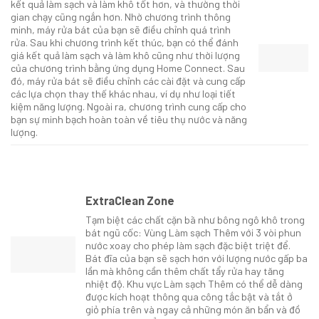
kết quả làm sạch và làm khô tốt hơn, và thường thời
gian chạy cũng ngắn hơn. Nhờ chương trình thông
minh, máy rửa bát của bạn sẽ điều chỉnh quá trình
rửa. Sau khi chương trình kết thúc, bạn có thể đánh
giá kết quả làm sạch và làm khô cũng như thời lượng
của chương trình bằng ứng dụng Home Connect. Sau
đó, máy rửa bát sẽ điều chỉnh các cài đặt và cung cấp
các lựa chọn thay thế khác nhau, ví dụ như loại tiết
kiệm năng lượng. Ngoài ra, chương trình cung cấp cho
bạn sự minh bạch hoàn toàn về tiêu thụ nước và năng
lượng.
ExtraClean Zone
Tạm biệt các chất cặn bã như bông ngô khô trong
bát ngũ cốc: Vùng Làm sạch Thêm với 3 vòi phun
nước xoay cho phép làm sạch đặc biệt triệt để.
Bát đĩa của bạn sẽ sạch hơn với lượng nước gấp ba
lần mà không cần thêm chất tẩy rửa hay tăng
nhiệt độ. Khu vực Làm sạch Thêm có thể dễ dàng
được kích hoạt thông qua công tắc bật và tắt ở
giỏ phía trên và ngay cả những món ăn bẩn và đồ