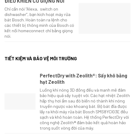
ĐIỀU KHIỂN CÓ GIỌNG NÓI
Chỉ cần nói “Alexa, switch on
dishwasher”, bạn kích hoạt máy rửa
bát Bosch. Hoàn toàn ra lệnh cho
các thiết bị thông minh của Bosch có
kết nối homeconnect chỉ bằng giọng
nói.
TIẾT KIỆM VÀ BẢO VỆ MÔI TRƯỜNG
PerfectDry with Zeolith®: Sấy khô bằng
hạt Zeolith
Luồng khí nóng 3D đồng đều và manh mẽ đảm
bảo hiệu quả sấy tuyệt vời. Các hạt nhiệt Zeolith
hấp thụ hơi ẩm sau đó biến nó thành khí nóng
truyền ngược vào khoang bát. Bộ bát đĩa được
lấy ra khỏi máy rửa bát Bosch SMS8YCI03E đều
sạch và khô hoàn toàn. Hệ thống PerfectDry với
công nghệ Zeolith® đảm bảo kết quả hoàn hảo
trong suốt vòng đời của máy.