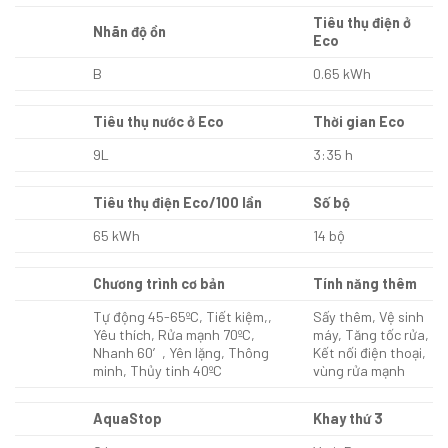
Tiêu thụ điện ở
Nhãn độ ồn
Eco
B
0.65 kWh
Tiêu thụ nước ở Eco
Thời gian Eco
9L
3:35 h
Tiêu thụ điện Eco/100 lần
Số bộ
65 kWh
14 bộ
Chương trình cơ bản
Tính năng thêm
Tự động 45-65ºC, Tiết kiệm,,
Sấy thêm, Vệ sinh
Yêu thích, Rửa mạnh 70ºC,
máy, Tăng tốc rửa,
Nhanh 60′, Yên lặng, Thông
Kết nối điện thoại,
minh, Thủy tinh 40ºC
vùng rửa mạnh
AquaStop
Khay thứ 3