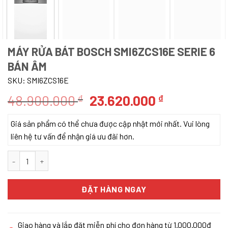
MÁY RỬA BÁT BOSCH SMI6ZCS16E SERIE 6
BÁN ÂM
SKU:
SMI6ZCS16E
Giá
Giá
48.900.000
23.620.000
₫
₫
gốc
hiện
Giá sản phẩm có thể chưa được cập nhật mới nhất. Vui lòng
là:
tại
liên hệ tư vấn để nhận giá ưu đãi hơn.
48.900.000 ₫.
là:
23.620.000
MÁY RỬA BÁT BOSCH SMI6ZCS16E SERIE 6 BÁN ÂM số lượng
ĐẶT HÀNG NGAY
Giao hàng và lắp đặt miễn phí cho đơn hàng từ 1.000.000đ