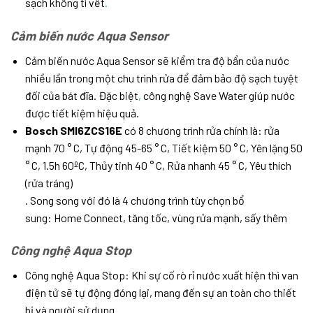
sạch không tì vết
.
Cảm biến nước Aqua Sensor
Cảm biến nước Aqua Sensor sẽ kiểm tra độ bẩn của nước
nhiều lần trong một chu trình rửa để đảm bảo độ sạch tuyệt
đối của bát đĩa. Đặc biệt
,
công nghệ Save Water giúp nước
được tiết kiệm hiệu quả.
Bosch SMI6ZCS16E
có 8 chương trình rửa chính là: rửa
mạnh 70 ° C, Tự động 45-65 ° C, Tiết kiệm 50 ° C, Yên lặng 50
° C, 1.5h 60ºC, Thủy tinh 40 ° C, Rửa nhanh 45 ° C, Yêu thích
(rửa tráng)
. Song song với đó là 4 chương trình tùy chọn bổ
sung: Home Connect, tăng tốc, vùng rửa mạnh, sấy thêm
Công nghệ Aqua Stop
Công nghệ Aqua Stop: Khi sự cố rò rỉ nước xuất hiện thì van
điện tử sẽ tự động đóng lại, mang đến sự an toàn cho thiết
bị và người sử dụng.