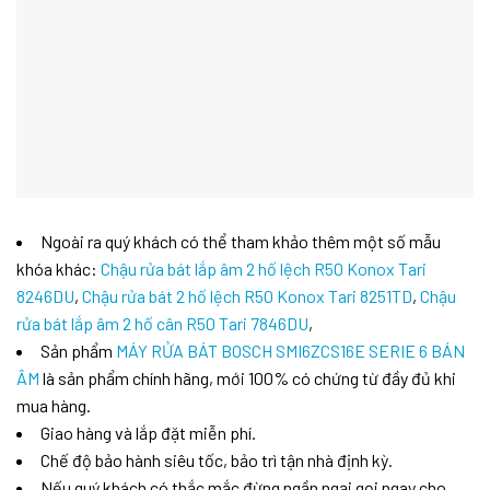
Ngoài ra quý khách có thể tham khảo thêm một số mẫu
khóa khác:
Chậu rửa bát lắp âm 2 hố lệch R50 Konox Tari
8246DU
,
Chậu rửa bát 2 hố lệch R50 Konox Tari 8251TD
,
Chậu
rửa bát lắp âm 2 hố cân R50 Tari 7846DU
,
Sản phẩm
MÁY RỬA BÁT BOSCH SMI6ZCS16E SERIE 6 BÁN
ÂM
là sản phẩm chính hãng, mới 100% có chứng từ đầy đủ khi
mua hàng.
Giao hàng và lắp đặt miễn phí.
Chế độ bảo hành siêu tốc, bảo trì tận nhà định kỳ.
Nếu quý khách có thắc mắc đừng ngần ngại gọi ngay cho