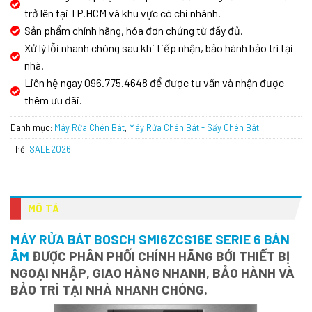
trở lên tại TP.HCM và khu vực có chi nhánh.
Sản phẩm chính hãng, hóa đơn chứng từ đầy đủ.
Xử lý lỗi nhanh chóng sau khi tiếp nhận, bảo hành bảo trì tại
nhà.
Liên hệ ngay 096.775.4648 để được tư vấn và nhận được
thêm ưu đãi.
Danh mục:
Máy Rửa Chén Bát
,
Máy Rửa Chén Bát - Sấy Chén Bát
Thẻ:
SALE2026
MÔ TẢ
MÁY RỬA BÁT BOSCH SMI6ZCS16E SERIE 6 BÁN
ÂM
ĐƯỢC PHÂN PHỐI CHÍNH HÃNG BỚI THIẾT BỊ
NGOẠI NHẬP, GIAO HÀNG NHANH, BẢO HÀNH VÀ
BẢO TRÌ TẠI NHÀ NHANH CHÓNG.