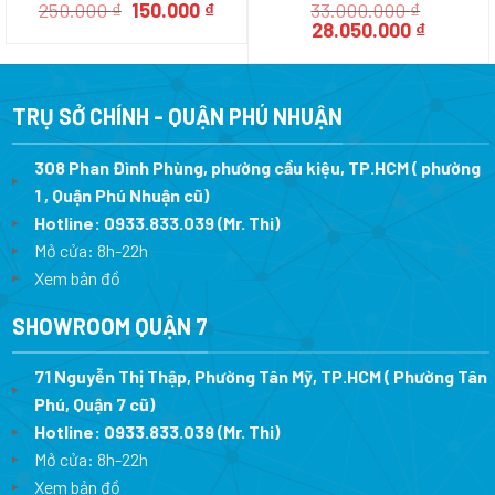
Giá
Giá
250.000
₫
150.000
₫
33.000.000
₫
gốc
hiện
Giá
Giá
28.050.000
₫
là:
tại
gốc
hiện
250.000 ₫.
là:
là:
tại
150.000 ₫.
33.000.000 ₫.
là:
28.050.0
TRỤ SỞ CHÍNH - QUẬN PHÚ NHUẬN
308 Phan Đình Phùng, phường cầu kiệu, TP.HCM ( phường
1 , Quận Phú Nhuận cũ)
Hotline:
0933.833.039
(Mr. Thi)
Mở cửa: 8h-22h
Xem bản đồ
SHOWROOM QUẬN 7
71 Nguyễn Thị Thập, Phường Tân Mỹ, TP.HCM ( Phường Tân
Phú, Quận 7 cũ)
Hotline:
0933.833.039
(Mr. Thi
)
Mở cửa: 8h-22h
Xem bản đồ