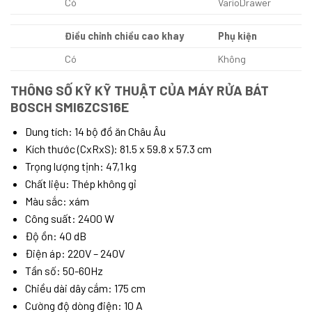
Có
VarioDrawer
Điều chỉnh chiều cao khay
Phụ kiện
Có
Không
THÔNG SỐ KỸ KỸ THUẬT CỦA MÁY RỬA BÁT
BOSCH SMI6ZCS16E
Dung tích: 14 bộ đồ ăn Châu Âu
Kích thước (CxRxS): 81.5 x 59.8 x 57.3 cm
Trọng lượng tịnh: 47,1 kg
Chất liệu: Thép không gỉ
Màu sắc: xám
Công suất: 2400 W
Độ ồn: 40 dB
Điện áp: 220V – 240V
Tần số: 50-60Hz
Chiều dài dây cắm: 175 cm
Cường độ dòng điện: 10 A