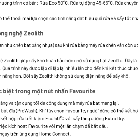
hương trình cơ bản: Rửa Eco 50°C, Rửa tự động 45-65°C, Rửa chuyên
 thể thoải mái lựa chọn các tính năng đạt hiệu quả rửa và sấy tốt nh
ông nghệ Zeolith
ạn như chén bát bằng nhựa) sau khi rửa bằng máy rửa chén vẫn còn ướ
eolith giúp sấy khô hoàn hảo hơn nhờ sử dụng hạt Zeolite. Đây là 
Quá trình này được lặp đi lặp lại nhiều lần cho đến khi kết thúc chươ
n năng hơn. Bởi sấy Zeolith không sử dụng điện năng để sấy khô.
c biệt trong một nút nhấn Favourite
 dàng và tận dụng tối đa công dụng mà máy rửa bát mang lại.
ng bát đĩa (PreWash). Khi tùy chọn Favourite, người dùng có thể kết 
n kết hợp rửa tiết kiệm Eco 50°C với sấy tăng cường Extra Dry.
 việc kích hoạt Favourite với một lần chạm để bắt đầu.
te ngay trên ứng dụng Home Connect.