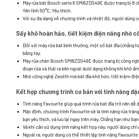
Máy rửa bát Bosch serie 6 SMI6ZDS49E được trang bị 8 c
Yên tĩnh 50°C, Yêu thích.
Với sự đa dạng về chương trình và nhiệt độ, người dùng có
Sấy khô hoàn hảo, tiết kiệm điện năng nhờ c
Đối với máy rửa bát bình thường, một số bát đĩa (chẳng h
bằng tay.
Máy rửa chén Bosch SMI6ZDS49E được trang bị công nghệ Z
đoạn rửa và thải ra bên ngoài dưới dạng không khí khô ấm. 
Nhờ công nghệ Zeolith mà bát đĩa khô hơn, tiết kiệm điệ
Kết hợp chương trình cơ bản với tính năng đặ
Tính năng Favourite giúp quá trình rửa bát đĩa trở nên dễ
Mặc định, chương trình Favourite sẽ là tính năng rửa trá
bạn yêu thích, và lưu lại ngay trên máy. Chẳng hạn như bạ
Và khi cần sử dụng tính năng kết hợp này, người dùng chỉ
Ngoài ra, người dùng có thể thiết lập tính năng Favouri