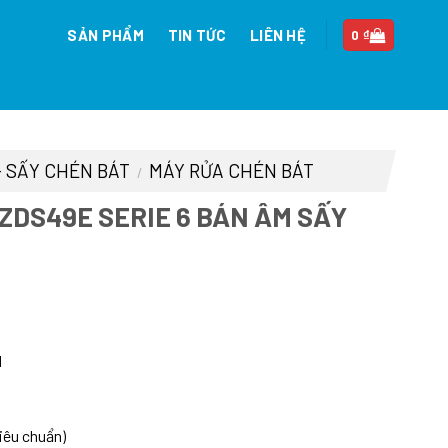
SẢN PHẨM
TIN TỨC
LIÊN HỆ
0
₫
- SẤY CHÉN BÁT
MÁY RỬA CHÉN BÁT
/
ZDS49E SERIE 6 BÁN ÂM SẤY
Giá
hiện
H
tại
.
là:
25.990.000 ₫.
iêu chuẩn)