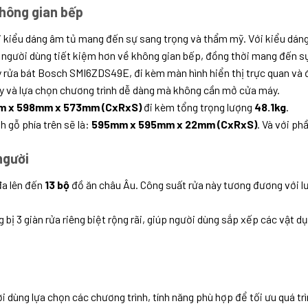
không gian bếp
 kiểu dáng âm tủ mang đến sự sang trọng và thẩm mỹ. Với kiểu dáng 
p người dùng tiết kiệm hơn về không gian bếp, đồng thời mang đến 
ửa bát Bosch SMI6ZDS49E, đi kèm màn hình hiển thị trực quan và đầ
áy và lựa chọn chương trình dễ dàng mà không cần mở cửa máy.
m x 598mm x 573mm (CxRxS)
đi kèm tổng trọng lượng
48.1kg
.
 gỗ phía trên sẽ là:
595mm x 595mm x 22mm (CxRxS)
. Và với ph
người
đa lên đến
13 bộ
đồ ăn châu Âu. Công suất rửa này tương đương với lượ
ị 3 giàn rửa riêng biệt rộng rãi, giúp người dùng sắp xếp các vật 
i dùng lựa chọn các chương trình, tính năng phù hợp để tối ưu quá trì