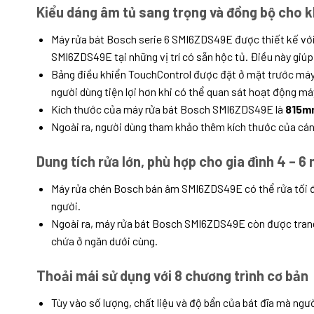
Kiểu dáng âm tủ sang trọng và đồng bộ cho 
Máy rửa bát Bosch serie 6 SMI6ZDS49E được thiết kế với
SMI6ZDS49E tại những vị trí có sẵn hộc tủ. Điều này giú
Bảng điều khiển TouchControl được đặt ở mặt trước máy r
người dùng tiện lợi hơn khi có thể quan sát hoạt động m
Kích thước của máy rửa bát Bosch SMI6ZDS49E là
815m
Ngoài ra, người dùng tham khảo thêm kích thước của cánh
Dung tích rửa lớn, phù hợp cho gia đình 4 – 6 
Máy rửa chén Bosch bán âm SMI6ZDS49E có thể rửa tối 
người.
Ngoài ra, máy rửa bát Bosch SMI6ZDS49E còn được trang b
chứa ở ngăn dưới cùng.
Thoải mái sử dụng với 8 chương trình cơ bản
Tùy vào số lượng, chất liệu và độ bẩn của bát đĩa mà ngườ