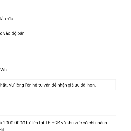
lần rửa
ộc vào độ bẩn
 kWh
t. Vui lòng liên hệ tư vấn để nhận giá ưu đãi hơn.
ÂM SẤY ZEOLITH số lượng
ừ 1.000.000đ trở lên tại TP.HCM và khu vực có chi nhánh.
đủ.