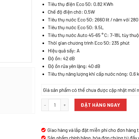
Tiêu thụ điện Eco 50: 0.82 KWh
Chế độ điện chờ: 0.5W
Tiêu thụ nước Eco 50: 2660 lít / năm với 280 
Tiêu thụ nước Eco 50: 9.5L
Tiêu thụ nước Auto 45-65 ° C: 7-18L tùy thu
Thời gian chương trình Eco 50: 235 phút
Hiệu quả sấy: A
Độ ồn: 42 dB
Độ ồn rửa yên lặng: 40 dB
Tiêu thụ năng lượng khi cấp nước nóng: 0.6
Giá sản phẩm có thể chưa được cập nhật mới nhấ
MÁY RỬA BÁT BOSCH SMI6ZDS49E SERIE 6 BÁN 
ĐẶT HÀNG NGAY
Giao hàng và lắp đặt miễn phí cho đơn hàng t
Sản phẩm chính hãng, hóa đơn chứng từ đầy 