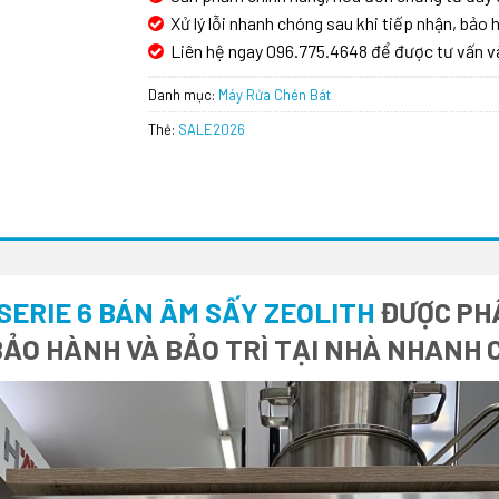
Xử lý lỗi nhanh chóng sau khi tiếp nhận, bảo h
Liên hệ ngay 096.775.4648 để được tư vấn v
Danh mục:
Máy Rửa Chén Bát
Thẻ:
SALE2026
SERIE 6 BÁN ÂM SẤY ZEOLITH
ĐƯỢC PHÂ
BẢO HÀNH VÀ BẢO TRÌ TẠI NHÀ NHANH 