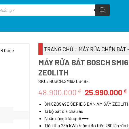
TRANG CHỦ
MÁY RỬA CHÉN BÁT 
/
MÁY RỬA BÁT BOSCH SMI6
ZEOLITH
SKU:
BOSCH.SMI6ZDS49E
Giá
48.900.000
25.990.000
₫
₫
gốc
SMI6ZDS49E SERIE 6 BÁN ÂM SẤY ZEOLIT
là:
13 bộ bát đĩa châu âu
48.900.000 ₫
Nhãn năng lượng: A+++
Tiêu thụ 234 kWh /năm (đo trên 280 lần rửa t