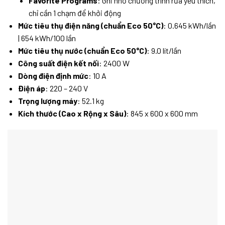
Favorite Programs
: Ghi nhớ chương trình rửa yêu thích,
chỉ cần 1 chạm để khởi động
Mức tiêu thụ điện năng (chuẩn Eco 50°C)
: 0.645 kWh/lần
| 654 kWh/100 lần
Mức tiêu thụ nước (chuẩn Eco 50°C)
: 9.0 lít/lần
Công suất điện kết nối
: 2400 W
Dòng điện định mức
: 10 A
Điện áp
: 220 – 240 V
Trọng lượng máy
: 52.1 kg
Kích thước (Cao x Rộng x Sâu)
: 845 x 600 x 600 mm