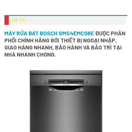
MÔ TẢ
MÁY RỬA BÁT BOSCH SMS4EMC06E
ĐƯỢC PHÂN
PHỐI CHÍNH HÃNG BỚI THIẾT BỊ NGOẠI NHẬP,
GIAO HÀNG NHANH, BẢO HÀNH VÀ BẢO TRÌ TẠI
NHÀ NHANH CHÓNG.