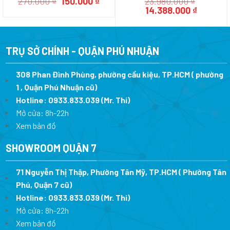
Giá
Giá
270.000
₫
150.000
₫
23.980.000
₫
gốc
hiện
Giá
Giá
14.388.000
₫
là:
tại
gốc
hiện
270.000 ₫.
là:
là:
tại
150.000 ₫.
23.980.000 ₫.
là:
14.388.0
TRỤ SỞ CHÍNH - QUẬN PHÚ NHUẬN
308 Phan Đình Phùng, phường cầu kiệu, TP.HCM ( phường
1 , Quận Phú Nhuận cũ)
Hotline:
0933.833.039
(Mr. Thi)
Mở cửa: 8h-22h
Xem bản đồ
SHOWROOM QUẬN 7
71 Nguyễn Thị Thập, Phường Tân Mỹ, TP.HCM ( Phường Tân
Phú, Quận 7 cũ)
Hotline:
0933.833.039
(Mr. Thi
)
Mở cửa: 8h-22h
Xem bản đồ