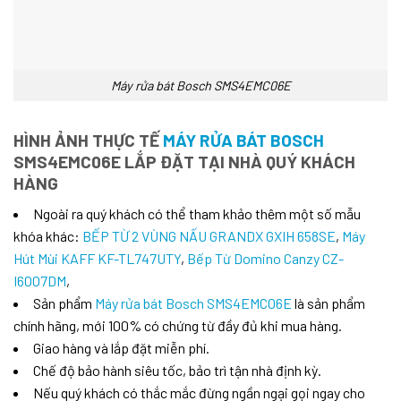
Máy rửa bát Bosch SMS4EMC06E
HÌNH ẢNH THỰC TẾ
MÁY RỬA BÁT BOSCH
SMS4EMC06E LẮP ĐẶT TẠI NHÀ QUÝ KHÁCH
HÀNG
Ngoài ra quý khách có thể tham khảo thêm một số mẫu
khóa khác:
BẾP TỪ 2 VÙNG NẤU GRANDX GXIH 658SE
,
Máy
Hút Mùi KAFF KF-TL747UTY
,
Bếp Từ Domino Canzy CZ-
I6007DM
,
Sản phẩm
Máy rửa bát Bosch SMS4EMC06E
là sản phẩm
chính hãng, mới 100% có chứng từ đầy đủ khi mua hàng.
Giao hàng và lắp đặt miễn phí.
Chế độ bảo hành siêu tốc, bảo trì tận nhà định kỳ.
Nếu quý khách có thắc mắc đừng ngần ngại gọi ngay cho