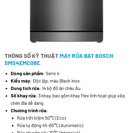
THÔNG SỐ KỸ THUẬT
MÁY RỬA BÁT BOSCH
SMS4EMC06E
Dòng sản phẩm
: Serie 4
Kiểu máy
: Độc lập, màu Black Inox
Dung tích rửa
: 14 bộ đồ ăn châu Âu
Số khay rửa
: 3 khay, bao gồm khay Flex linh hoạt giúp xếp
chén đĩa dễ dàng
Chương trình rửa
:
Rửa tiết kiệm 50°C (Eco)
Rửa tự động 45–65°C (Automatic)
Rửa chuyên sâu 70°C (Intensive)