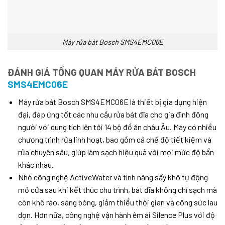
Máy rửa bát Bosch SMS4EMC06E
ĐÁNH GIÁ TỔNG QUAN MÁY RỬA BÁT BOSCH
SMS4EMC06E
Máy rửa bát Bosch SMS4EMC06E là thiết bị gia dụng hiện
đại, đáp ứng tốt các nhu cầu rửa bát đĩa cho gia đình đông
người với dung tích lên tới 14 bộ đồ ăn châu Âu. Máy có nhiều
chương trình rửa linh hoạt, bao gồm cả chế độ tiết kiệm và
rửa chuyên sâu, giúp làm sạch hiệu quả với mọi mức độ bẩn
khác nhau.
Nhờ công nghệ ActiveWater và tính năng sấy khô tự động
mở cửa sau khi kết thúc chu trình, bát đĩa không chỉ sạch mà
còn khô ráo, sáng bóng, giảm thiểu thời gian và công sức lau
dọn. Hơn nữa, công nghệ vận hành êm ái Silence Plus với độ