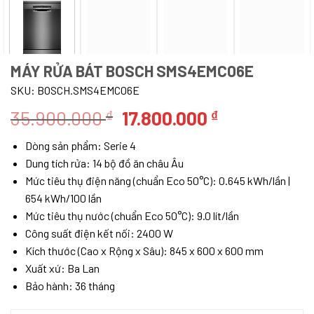
MÁY RỬA BÁT BOSCH SMS4EMC06E
SKU:
BOSCH.SMS4EMC06E
Giá
Giá
35.900.000
17.800.000
₫
₫
gốc
hiện
Dòng sản phẩm: Serie 4
là:
tại
Dung tích rửa: 14 bộ đồ ăn châu Âu
35.900.000 ₫.
là:
Mức tiêu thụ điện năng (chuẩn Eco 50°C): 0.645 kWh/lần |
17.800.000 ₫
654 kWh/100 lần
Mức tiêu thụ nước (chuẩn Eco 50°C): 9.0 lít/lần
Công suất điện kết nối: 2400 W
Kích thước (Cao x Rộng x Sâu): 845 x 600 x 600 mm
Xuất xứ: Ba Lan
Bảo hành: 36 tháng