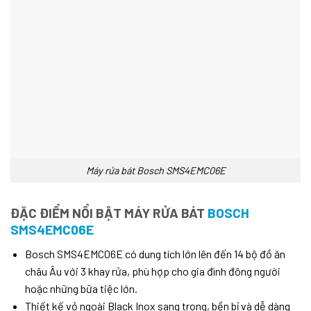
Máy rửa bát Bosch SMS4EMC06E
ĐẶC ĐIỂM NỔI BẬT MÁY RỬA BÁT
BOSCH
SMS4EMC06E
Bosch SMS4EMC06E có dung tích lớn lên đến 14 bộ đồ ăn
châu Âu với 3 khay rửa, phù hợp cho gia đình đông người
hoặc những bữa tiệc lớn.
Thiết kế vỏ ngoài Black Inox sang trọng, bền bỉ và dễ dàng