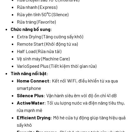
Rửa nhanh (Express)
Rửa yên tĩnh 50°C (Silence)
Rửa tráng (Favorite)
Chức năng bổ sung
:
Extra Drying (Tăng cường sấy khô)
Remote Start (Khởi động từ xa)
Half Load (Rửa nửa tải)
Vệ sinh máy (Machine Care)
VarioSpeed Plus (Tiết kiệm thời gian rửa)
Tính năng nổi bật
:
Home Connect
: Kết nối WiFi, điều khiển từ xa qua
smartphone
Silence Plus
: Vận hành siêu êm với độ ồn chỉ 41 dB
ActiveWater
: Tối ưu lượng nước và điện năng tiêu thụ,
rửa mạnh mẽ
Efficient Drying
: Mở hé cửa tự động giúp tăng hiệu quả
sấy khô