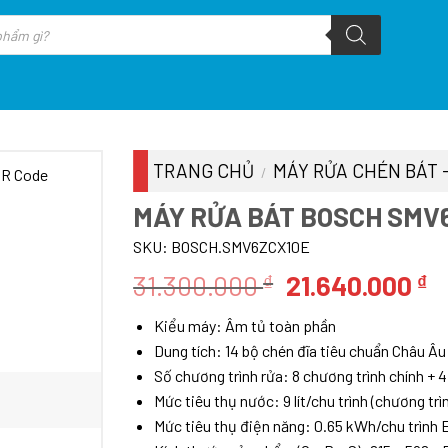
TRANG CHỦ
MÁY RỬA CHÉN BÁT 
/
MÁY RỬA BÁT BOSCH SMV6
SKU:
BOSCH.SMV6ZCX10E
Giá
G
31.300.000
21.640.000
₫
₫
gốc
h
Kiểu máy: Âm tủ toàn phần
là:
tạ
Dung tích: 14 bộ chén đĩa tiêu chuẩn Châu Âu
31.300.000 ₫.
là
Số chương trình rửa: 8 chương trình chính + 4
2
Mức tiêu thụ nước: 9 lít/chu trình (chương trì
Mức tiêu thụ điện năng: 0.65 kWh/chu trình 