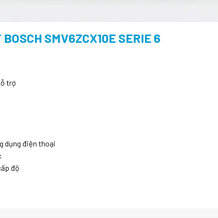
 BOSCH SMV6ZCX10E SERIE 6
hỗ trợ
g dụng điện thoại
c
 cấp độ