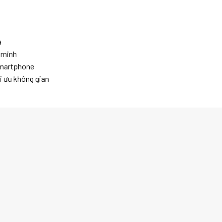
a
g minh
smartphone
ối ưu không gian