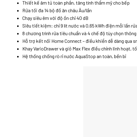
Thiết kế âm tủ toàn phần, tăng tính thẩm mỹ cho bếp
Rửa tối đa 14 bộ đồ ăn châu Âu/lần
Chạy siêu êm với độ ồn chỉ 40 dB
Siêu tiết kiệm: chỉ 9 lít nước và 0.65 kWh điện mỗi lần rử
8 chương trình rửa tiêu chuẩn và 4 chế độ tùy chọn thôn
Hỗ trợ kết nối Home Connect – điều khiển dễ dàng qua 
Khay VarioDrawer và giỏ Max Flex điều chỉnh linh hoạt, t
Hệ thống chống rò rỉ nước AquaStop an toàn, bền bỉ