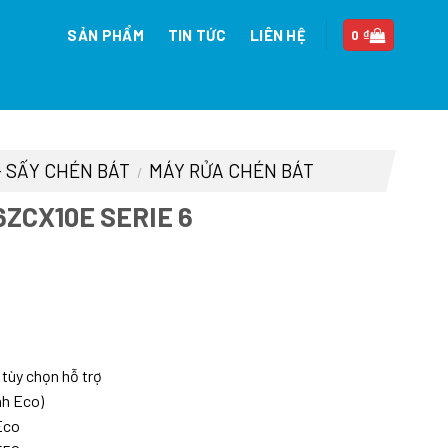
SẢN PHẨM
TIN TỨC
LIÊN HỆ
0
₫
- SẤY CHÉN BÁT
MÁY RỬA CHÉN BÁT
/
ZCX10E SERIE 6
iá
iện
i
:
 tùy chọn hỗ trợ
1.640.000 ₫.
nh Eco)
Eco