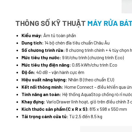
THÔNG SỐ KỸ THUẬT
MÁY RỬA BÁT
Kiểu máy:
Âm tủ toàn phần
Dung tích:
14 bộ chén đĩa tiêu chuẩn Châu Âu
Số chương trình rửa:
8 chương trình chính + 4 tùy chọn 
Mức tiêu thụ nước:
9 lít/chu trình (chương trình Eco)
Mức tiêu thụ điện năng:
0.65 kWh/chu trình Eco
Độ ồn:
40 dB – vận hành cực êm
Hiệu suất năng lượng:
Nhãn B (theo chuẩn EU)
Kết nối thông minh:
Home Connect – điều khiển qua ứn
Tính năng an toàn:
Hệ thống AquaStop chống rò rỉ nướ
Khay đựng:
VarioDrawer linh hoạt, giỏ trên điều chỉnh 3
Kích thước sản phẩm (C x R x S):
815 x 598 x 550 mm
Tải trọng cánh cửa tủ:
Từ 2.5 đến 8.5 kg