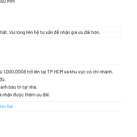
x 550 mm
t. Vui lòng liên hệ tư vấn để nhận giá ưu đãi hơn.
ng
ừ 1.000.000đ trở lên tại TP.HCM và khu vực có chi nhánh.
đủ.
ành bảo trì tại nhà.
à nhận được thêm ưu đãi.
hén Bát