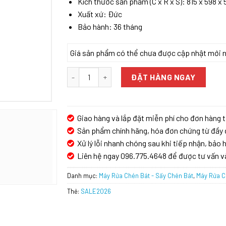
Kích thước sản phẩm (C x R x S): 815 x 598 
Xuất xứ: Đức
Bảo hành: 36 tháng
Giá sản phẩm có thể chưa được cập nhật mới nhấ
Máy rửa bát Bosch SMV6ZCX10E Serie 6 số lượ
ĐẶT HÀNG NGAY
Giao hàng và lắp đặt miễn phí cho đơn hàng t
Sản phẩm chính hãng, hóa đơn chứng từ đầy 
Xử lý lỗi nhanh chóng sau khi tiếp nhận, bảo h
Liên hệ ngay 096.775.4648 để được tư vấn v
Danh mục:
Máy Rửa Chén Bát - Sấy Chén Bát
,
Máy Rửa C
Thẻ:
SALE2026