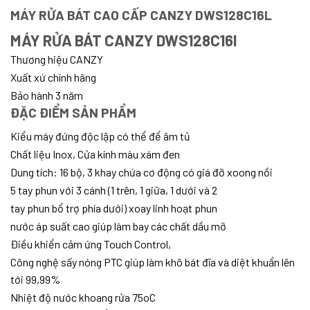
MÁY RỬA BÁT CAO CẤP CANZY DWS128C16L
MÁY RỬA BÁT CANZY DWS128C16I
Thương hiệu CANZY
Xuất xứ chính hãng
Bảo hành 3 năm
ĐẶC ĐIỂM SẢN PHẨM
Kiểu máy đứng độc lập có thể để âm tủ
Chất liệu Inox, Cửa kính màu xám đen
Dung tích: 16 bộ, 3 khay chứa cơ động có giá đỡ xoong nồi
5 tay phun với 3 cánh (1 trên, 1 giữa, 1 dưới và 2
tay phun bổ trợ phía dưới) xoay linh hoạt phun
nước áp suất cao giúp làm bay các chất dầu mỡ
Điều khiển cảm ứng Touch Control,
Công nghệ sấy nóng PTC giúp làm khô bát đĩa và diệt khuẩn lên
tới 99,99%
Nhiệt độ nước khoang rửa 75oC