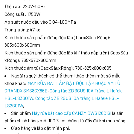
Điện áp: 220V~50Hz
Công suất: 1750W
Áp suất nước đầu vào 0.04-1.00MPa
Trọng lượng:47 kg
Kích thước sản phẩm đứng độc lập ( CaoxSâu xRộng):
805x600x600mm
Kích thước sản phẩm đứng độc lập khi tháo nắp trên ( CaoxSâu
xRộng): 765x570x600mm
Kích thước âm tủ (CaoxSâuxRộng): 780-825x600x605
Ngoài ra quý khách có thể tham khảo thêm một số mẫu
khóa khác:
MÁY RỬA BÁT LẮP ĐẶT ĐỘC LẬP HOẶC ÂM TỦ
GRANDX SMS8GX86B
,
Công tắc ZB 3GUS 10A Trắng L Hafele
HSL-LS3G01W
,
Công tắc ZB 2GUS 10A trắng L Hafele HSL-
LS2G01W
,
Sản phẩm
Máy rửa bát cao cấp CANZY DWS128C16I
là sản
phẩm chính hãng, mới 100% có chứng từ đầy đủ khi mua hàng.
Giao hàng và lắp đặt miễn phí.