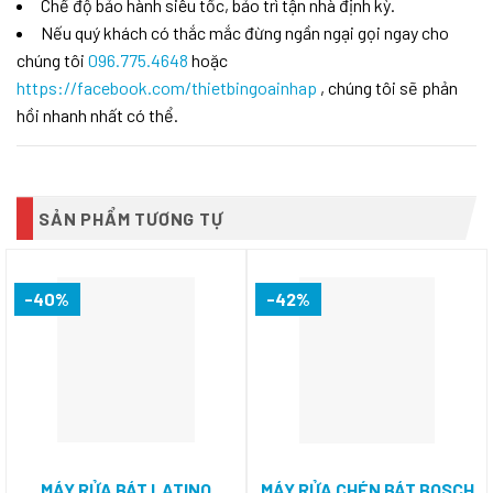
Chế độ bảo hành siêu tốc, bảo trì tận nhà định kỳ.
Nếu quý khách có thắc mắc đừng ngần ngại gọi ngay cho
chúng tôi
096.775.4648
hoặc
https://facebook.com/thietbingoainhap
, chúng tôi sẽ phản
hồi nhanh nhất có thể.
SẢN PHẨM TƯƠNG TỰ
-40%
-42%
MÁY RỬA BÁT LATINO
MÁY RỬA CHÉN BÁT BOSCH