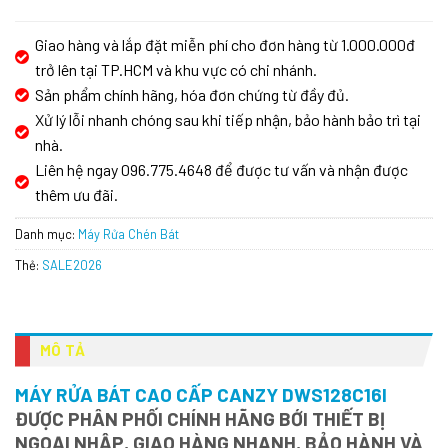
Giao hàng và lắp đặt miễn phí cho đơn hàng từ 1.000.000đ
trở lên tại TP.HCM và khu vực có chi nhánh.
Sản phẩm chính hãng, hóa đơn chứng từ đầy đủ.
Xử lý lỗi nhanh chóng sau khi tiếp nhận, bảo hành bảo trì tại
nhà.
Liên hệ ngay 096.775.4648 để được tư vấn và nhận được
thêm ưu đãi.
Danh mục:
Máy Rửa Chén Bát
Thẻ:
SALE2026
MÔ TẢ
MÁY RỬA BÁT CAO CẤP CANZY DWS128C16I
ĐƯỢC PHÂN PHỐI CHÍNH HÃNG BỚI THIẾT BỊ
NGOẠI NHẬP, GIAO HÀNG NHANH, BẢO HÀNH VÀ