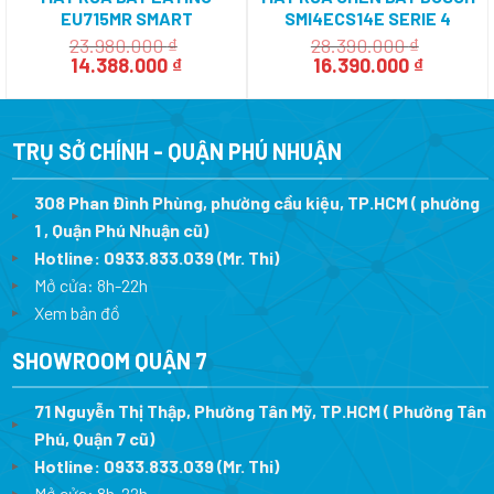
EU715MR SMART
SMI4ECS14E SERIE 4
23.980.000
₫
28.390.000
₫
Giá
Giá
Giá
Giá
14.388.000
₫
16.390.000
₫
gốc
hiện
gốc
hiện
là:
tại
là:
tại
23.980.000 ₫.
là:
28.390.000 ₫.
là:
14.388.000 ₫.
16.390.0
TRỤ SỞ CHÍNH - QUẬN PHÚ NHUẬN
308 Phan Đình Phùng, phường cầu kiệu, TP.HCM ( phường
1 , Quận Phú Nhuận cũ)
Hotline:
0933.833.039
(Mr. Thi)
Mở cửa: 8h-22h
Xem bản đồ
SHOWROOM QUẬN 7
71 Nguyễn Thị Thập, Phường Tân Mỹ, TP.HCM ( Phường Tân
Phú, Quận 7 cũ)
Hotline:
0933.833.039
(Mr. Thi
)
Mở cửa: 8h-22h