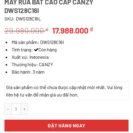
MÁY RỬA BÁT CAO CẤP CANZY
DWS128C16I
SKU:
DWS128C16L
Giá
Giá
29.980.000
17.988.000
₫
₫
gốc
hiện
Mã sản phẩm:
DWS128C16I
là:
tại
Tình trạng:
Còn hàng
29.980.000 ₫.
là:
Xuất xứ:
Indonesia
17.988.000 ₫
Thương hiệu:
CANZY
Bảo hành:
3 năm
Giá sản phẩm có thể chưa được cập nhật mới nhất. Vui lòng
liên hệ tư vấn để nhận giá ưu đãi hơn.
Máy rửa bát cao cấp CANZY DWS128C16I số lượng
ĐẶT HÀNG NGAY