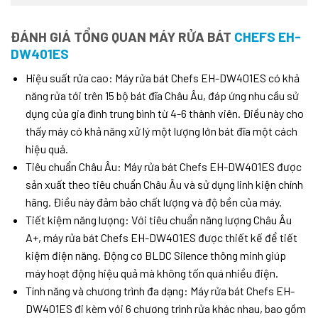
ĐÁNH GIÁ TỔNG QUAN MÁY RỬA BÁT
CHEFS EH-
DW401ES
Hiệu suất rửa cao: Máy rửa bát Chefs EH-DW401ES có khả
năng rửa tới trên 15 bộ bát đĩa Châu Âu, đáp ứng nhu cầu sử
dụng của gia đình trung bình từ 4-6 thành viên. Điều này cho
thấy máy có khả năng xử lý một lượng lớn bát đĩa một cách
hiệu quả.
Tiêu chuẩn Châu Âu: Máy rửa bát Chefs EH-DW401ES được
sản xuất theo tiêu chuẩn Châu Âu và sử dụng linh kiện chính
hãng. Điều này đảm bảo chất lượng và độ bền của máy.
Tiết kiệm năng lượng: Với tiêu chuẩn năng lượng Châu Âu
A+, máy rửa bát Chefs EH-DW401ES được thiết kế để tiết
kiệm điện năng. Động cơ BLDC Silence thông minh giúp
máy hoạt động hiệu quả mà không tốn quá nhiều điện.
Tính năng và chương trình đa dạng: Máy rửa bát Chefs EH-
DW401ES đi kèm với 6 chương trình rửa khác nhau, bao gồm