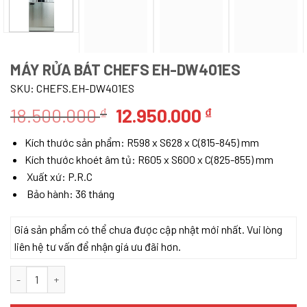
MÁY RỬA BÁT CHEFS EH-DW401ES
SKU:
CHEFS.EH-DW401ES
Giá
Giá
18.500.000
12.950.000
₫
₫
gốc
hiện
Kích thước sản phẩm: R598 x S628 x C(815-845) mm
là:
tại
Kích thước khoét âm tủ: R605 x S600 x C(825-855) mm
18.500.000 ₫.
là:
Xuất xứ: P.R.C
12.950.000 ₫
Bảo hành: 36 tháng
Giá sản phẩm có thể chưa được cập nhật mới nhất. Vui lòng
liên hệ tư vấn để nhận giá ưu đãi hơn.
MÁY RỬA BÁT CHEFS EH-DW401ES số lượng