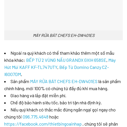
MÁY RỬA BÁT CHEFS EH-DW401ES
Ngoài ra quý khách có thể tham khảo thêm một số mẫu
khóa khác:
BẾP TỪ 2 VÙNG NẤU GRANDX GXIH 658SE
,
Máy
Hút Mùi KAFF KF-TL747UTY
,
Bếp Từ Domino Canzy CZ-
I6007DM
,
Sản phẩm
MÁY RỬA BÁT CHEFS EH-DW401ES
là sản phẩm
chính hãng, mới 100% có chứng từ đầy đủ khi mua hàng.
Giao hàng và lắp đặt miễn phí.
Chế độ bảo hành siêu tốc, bảo trì tận nhà định kỳ.
Nếu quý khách có thắc mắc đừng ngần ngại gọi ngay cho
chúng tôi
096.775.4648
hoặc
https://facebook.com/thietbingoainhap
, chúng tôi sẽ phản