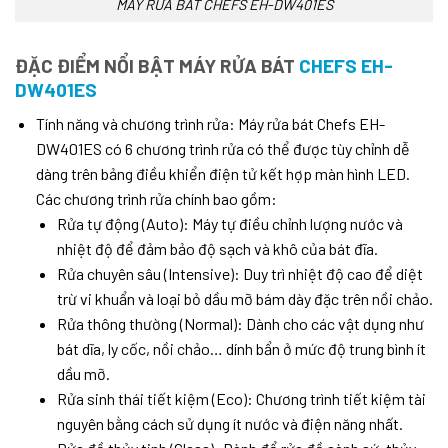
MÁY RỬA BÁT CHEFS EH-DW401ES
ĐẶC ĐIỂM NỔI BẬT MÁY RỬA BÁT
CHEFS EH-
DW401ES
Tính năng và chương trình rửa: Máy rửa bát Chefs EH-
DW401ES có 6 chương trình rửa có thể được tùy chỉnh dễ
dàng trên bảng điều khiển điện tử kết hợp màn hình LED.
Các chương trình rửa chính bao gồm:
Rửa tự động (Auto): Máy tự điều chỉnh lượng nước và
nhiệt độ để đảm bảo độ sạch và khô của bát đĩa.
Rửa chuyên sâu (Intensive): Duy trì nhiệt độ cao để diệt
trừ vi khuẩn và loại bỏ dầu mỡ bám dày đặc trên nồi chảo.
Rửa thông thường (Normal): Dành cho các vật dụng như
bát dĩa, ly cốc, nồi chảo… dính bẩn ở mức độ trung bình ít
dầu mỡ.
Rửa sinh thái tiết kiệm (Eco): Chương trình tiết kiệm tài
nguyên bằng cách sử dụng ít nước và điện năng nhất.