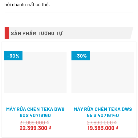
hồi nhanh nhất có thể.
SẢN PHẨM TƯƠNG TỰ
-30%
-30%
MÁY RỬA CHÉN TEKA DW8
MÁY RỬA CHÉN TEKA DW9
60S 40716160
55 S 40716140
31.999.000
₫
27.690.000
₫
Giá
Giá
Giá
Giá
22.399.300
₫
19.383.000
₫
gốc
hiện
gốc
hiện