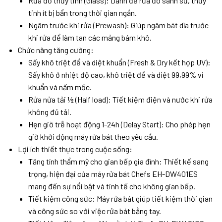
Rửa đồ thủy tinh (Glass): Dành để rửa đồ sành sứ, thủy
tinh ít bị bẩn trong thời gian ngắn.
Ngâm trước khi rửa (Prewash): Giúp ngâm bát dĩa trước
khi rửa để làm tan các mảng bám khô.
Chức năng tăng cường:
Sấy khô triệt để và diệt khuẩn (Fresh & Dry kết hợp UV):
Sấy khô ở nhiệt độ cao, khô triệt để và diệt 99,99% vi
khuẩn và nấm mốc.
Rửa nửa tải ½ (Half load): Tiết kiệm điện và nước khi rửa
không đủ tải.
Hẹn giờ trễ hoạt động 1-24h (Delay Start): Cho phép hẹn
giờ khởi động máy rửa bát theo yêu cầu.
Lợi ích thiết thực trong cuộc sống:
Tăng tính thẩm mỹ cho gian bếp gia đình: Thiết kế sang
trọng, hiện đại của máy rửa bát Chefs EH-DW401ES
mang đến sự nổi bật và tinh tế cho không gian bếp.
Tiết kiệm công sức: Máy rửa bát giúp tiết kiệm thời gian
và công sức so với việc rửa bát bằng tay.