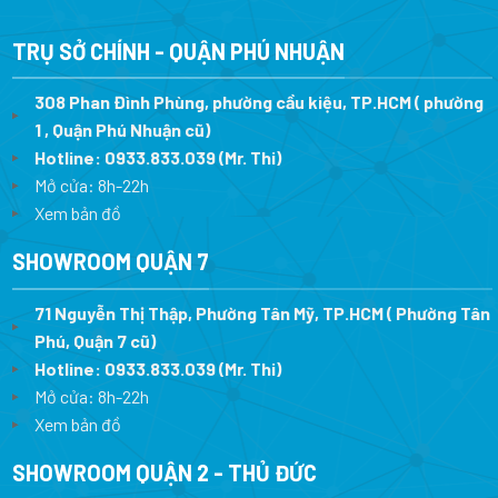
là:
tại
là:
tại
31.999.000 ₫.
là:
27.690.000 ₫.
là:
22.399.300 ₫.
19.383.0
TRỤ SỞ CHÍNH - QUẬN PHÚ NHUẬN
308 Phan Đình Phùng, phường cầu kiệu, TP.HCM ( phường
1 , Quận Phú Nhuận cũ)
Hotline:
0933.833.039
(Mr. Thi)
Mở cửa: 8h-22h
Xem bản đồ
SHOWROOM QUẬN 7
71 Nguyễn Thị Thập, Phường Tân Mỹ, TP.HCM ( Phường Tân
Phú, Quận 7 cũ)
Hotline:
0933.833.039
(Mr. Thi
)
Mở cửa: 8h-22h
Xem bản đồ
SHOWROOM QUẬN 2 - THỦ ĐỨC