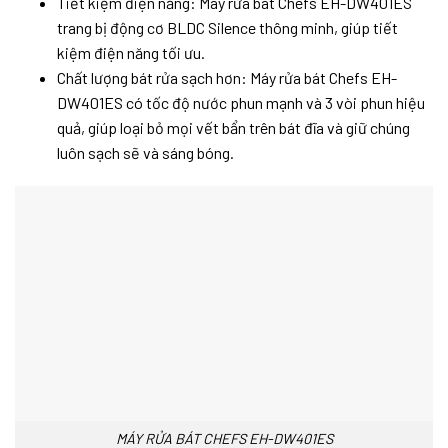
Tiết kiệm điện năng: Máy rửa bát Chefs EH-DW401ES
trang bị động cơ BLDC Silence thông minh, giúp tiết
kiệm điện năng tối ưu.
Chất lượng bát rửa sạch hơn: Máy rửa bát Chefs EH-
DW401ES có tốc độ nước phun mạnh và 3 vòi phun hiệu
quả, giúp loại bỏ mọi vết bẩn trên bát đĩa và giữ chúng
luôn sạch sẽ và sáng bóng.
MÁY RỬA BÁT CHEFS EH-DW401ES