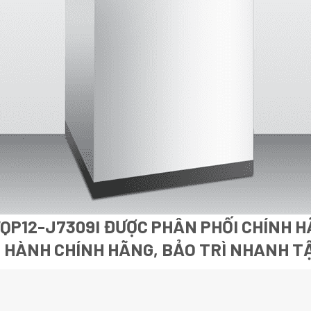
P12-J7309I ĐƯỢC PHÂN PHỐI CHÍNH H
O HÀNH CHÍNH HÃNG, BẢO TRÌ NHANH T