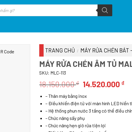
TRANG CHỦ
MÁY RỬA CHÉN BÁT 
/
MÁY RỬA CHÉN ÂM TỦ MA
SKU:
MLC-113
Giá
Gi
18.150.000
14.520.000
₫
₫
gốc
hi
– Thân máy bằng inox
là:
tạ
– Điều khiển điện tử với màn hình LED hiển t
18.150.000 ₫.
là
– Hệ thống phun nước 3 tầng có thể điều chỉ
14
– Chức năng sấy phụ
– Chức năng hẹn giờ rửa tiện lợi