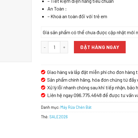
– Tiết kiệm điện năng tiêu chuẩn
An Toàn :
– Khoá an toàn đối với trẻ em
Giá sản phẩm có thể chưa được cập nhật mới nhấ
Máy Rửa Chén Âm Tủ Malloca WQP12-J7309I số
ĐẶT HÀNG NGAY
Giao hàng và lắp đặt miễn phí cho đơn hàng t
Sản phẩm chính hãng, hóa đơn chứng từ đầy 
Xử lý lỗi nhanh chóng sau khi tiếp nhận, bảo h
Liên hệ ngay 096.775.4648 để được tư vấn v
Danh mục:
Máy Rửa Chén Bát
Thẻ:
SALE2026