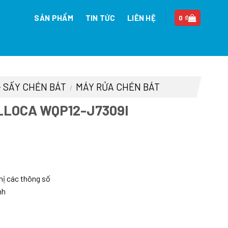
SẢN PHẨM
TIN TỨC
LIÊN HỆ
0
₫
- SẤY CHÉN BÁT
MÁY RỬA CHÉN BÁT
/
LLOCA WQP12-J7309I
á
ện
i
hị các thông số
:
nh
.520.000 ₫.