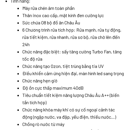
Tính năng:
Máy rửa chén âm toàn phần
Thân inox cao cấp, mặt kính đen cường lực
Sức chứa 08 bộ đồ ăn Châu Âu
6 Chương trình rửa tích hợp: Rửa mạnh, rửa tự động,
rửa tiết kiệm, rửa nhanh, rửa sơ bộ, rửa chờ lên đến
24h
Chức năng đặc biệt: sấy tăng cường Turbo Fan, tăng
tốc độ rửa
Chức năng tạo Ozon, tiệt trùng bằng tia UV
Điều khiển cảm ứng hiện đại, màn hình led sang trọng
Chức năng hẹn giờ
Độ ồn cực thấp maximum 40dB
Tiêu chuẩn tiết kiệm năng lượng Châu Âu A++ (biến
tần tích hợp)
Chức năng khóa máy khi có sự cố ngoại cảnh tác
động (ngập nước, va đập, yếu điện, thiếu nước…)
Chồng rò nước từ máy