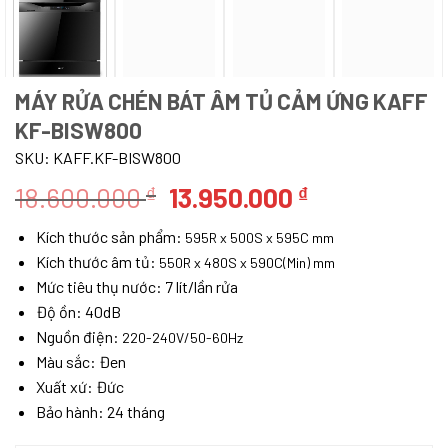
MÁY RỬA CHÉN BÁT ÂM TỦ CẢM ỨNG KAFF
KF-BISW800
SKU:
KAFF.KF-BISW800
Giá
Giá
18.600.000
13.950.000
₫
₫
gốc
hiện
Kích thước sản phẩm:
595R x 500S x 595C mm
là:
tại
Kích thước âm tủ:
550R x 480S x 590C(Min) mm
18.600.000 ₫.
là:
Mức tiêu thụ nước: 7 lít/lần rửa
13.950.000 ₫
Độ ồn: 40dB
Nguồn điện:
220-240V/50-60Hz
Màu sắc: Đen
Xuất xứ: Đức
Bảo hành: 24 tháng