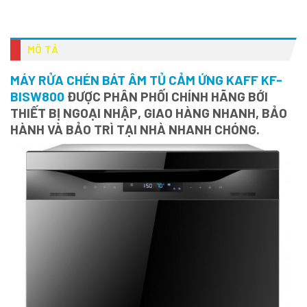
MÔ TẢ
MÁY RỬA CHÉN BÁT ÂM TỦ CẢM ỨNG KAFF KF-
BISW800
ĐƯỢC PHÂN PHỐI CHÍNH HÃNG BỚI
THIẾT BỊ NGOẠI NHẬP, GIAO HÀNG NHANH, BẢO
HÀNH VÀ BẢO TRÌ TẠI NHÀ NHANH CHÓNG.