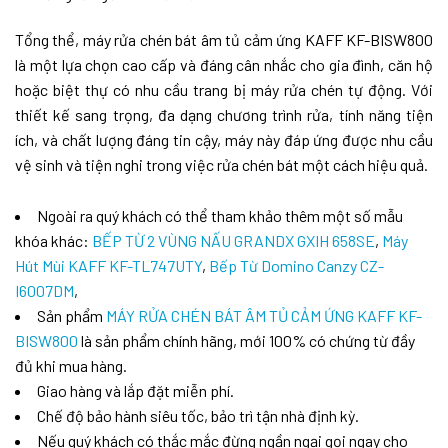
Tổng thể, máy rửa chén bát âm tủ cảm ứng KAFF KF-BISW800
là một lựa chọn cao cấp và đáng cân nhắc cho gia đình, căn hộ
hoặc biệt thự có nhu cầu trang bị máy rửa chén tự động. Với
thiết kế sang trọng, đa dạng chương trình rửa, tính năng tiện
ích, và chất lượng đáng tin cậy, máy này đáp ứng được nhu cầu
vệ sinh và tiện nghi trong việc rửa chén bát một cách hiệu quả.
Ngoài ra quý khách có thể tham khảo thêm một số mẫu
khóa khác:
BẾP TỪ 2 VÙNG NẤU GRANDX GXIH 658SE
,
Máy
Hút Mùi KAFF KF-TL747UTY
,
Bếp Từ Domino Canzy CZ-
I6007DM
,
Sản phẩm
MÁY RỬA CHÉN BÁT ÂM TỦ CẢM ỨNG KAFF KF-
BISW800
là sản phẩm chính hãng, mới 100% có chứng từ đầy
đủ khi mua hàng.
Giao hàng và lắp đặt miễn phí.
Chế độ bảo hành siêu tốc, bảo trì tận nhà định kỳ.
Nếu quý khách có thắc mắc đừng ngần ngại gọi ngay cho