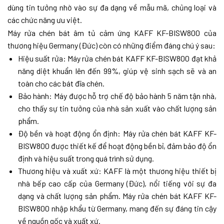
dùng tin tưởng nhờ vào sự đa dạng về mẫu mã, chủng loại và
các chức năng ưu việt.
Máy rửa chén bát âm tủ cảm ứng KAFF KF-BISW800 của
thương hiệu Germany (Đức) còn có những điểm đáng chú ý sau:
Hiệu suất rửa: Máy rửa chén bát KAFF KF-BISW800 đạt khả
năng diệt khuẩn lên đến 99%, giúp vệ sinh sạch sẽ và an
toàn cho các bát đĩa chén.
Bảo hành: Máy được hỗ trợ chế độ bảo hành 5 năm tận nhà,
cho thấy sự tin tưởng của nhà sản xuất vào chất lượng sản
phẩm.
Độ bền và hoạt động ổn định: Máy rửa chén bát KAFF KF-
BISW800 được thiết kế để hoạt động bền bỉ, đảm bảo độ ổn
định và hiệu suất trong quá trình sử dụng.
Thương hiệu và xuất xứ: KAFF là một thương hiệu thiết bị
nhà bếp cao cấp của Germany (Đức), nổi tiếng với sự đa
dạng và chất lượng sản phẩm. Máy rửa chén bát KAFF KF-
BISW800 nhập khẩu từ Germany, mang đến sự đáng tin cậy
về nguồn gốc và xuất xứ.