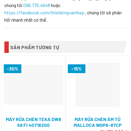
chúng tôi
096.775.4648
hoặc
https://facebook.com/thietbingoainhap
, chúng tôi sẽ phản
hồi nhanh nhất có thể.
SẢN PHẨM TƯƠNG TỰ
-30%
-15%
MÁY RỬA CHÉN TEKA DW8
MÁY RỬA CHÉN ÂM TỦ
59 FI 40716200
MALLOCA WQP6-87CP