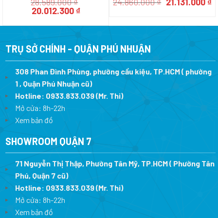
Giá
G
28.589.000
₫
24.860.000
₫
21.131.000
₫
Giá
Giá
gốc
h
20.012.300
₫
gốc
hiện
là:
tạ
là:
tại
24.860.000 ₫.
là
28.589.000 ₫.
là:
2
20.012.300 ₫.
TRỤ SỞ CHÍNH - QUẬN PHÚ NHUẬN
308 Phan Đình Phùng, phường cầu kiệu, TP.HCM ( phường
1 , Quận Phú Nhuận cũ)
Hotline:
0933.833.039
(Mr. Thi)
Mở cửa: 8h-22h
Xem bản đồ
SHOWROOM QUẬN 7
71 Nguyễn Thị Thập, Phường Tân Mỹ, TP.HCM ( Phường Tân
Phú, Quận 7 cũ)
Hotline:
0933.833.039
(Mr. Thi
)
Mở cửa: 8h-22h
Xem bản đồ