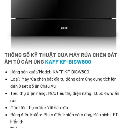
THÔNG SỐ KỸ THUẬT CỦA MÁY RỬA CHÉN BÁT
ÂM TỦ CẢM ỨNG
KAFF KF-BISW800
Hãng sản xuất/Model: KAFF KF-BISW800
Loại: Máy rửa chén bát dĩa tự động cảm ứng dung tích lên
đến 8 set đồ ăn Châu Âu
Tiêu thụ điện năng: Mức tiêu thụ điện năng: 1.050Kwh/lần
rửa
Mức tiêu thụ nước: 7 lít/lần rửa
Bảng điều khiển: Phím điều khiển cảm ứng, Màn hình LED
hiển thị