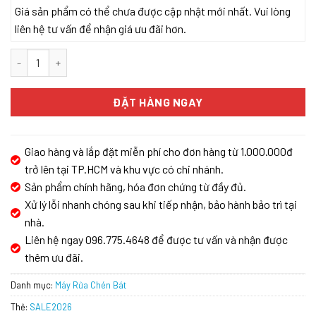
Giá sản phẩm có thể chưa được cập nhật mới nhất. Vui lòng
liên hệ tư vấn để nhận giá ưu đãi hơn.
MÁY RỬA CHÉN BÁT ÂM TỦ CẢM ỨNG KAFF KF-BISW800 số lượng
ĐẶT HÀNG NGAY
Giao hàng và lắp đặt miễn phí cho đơn hàng từ 1.000.000đ
trở lên tại TP.HCM và khu vực có chi nhánh.
Sản phẩm chính hãng, hóa đơn chứng từ đầy đủ.
Xử lý lỗi nhanh chóng sau khi tiếp nhận, bảo hành bảo trì tại
nhà.
Liên hệ ngay 096.775.4648 để được tư vấn và nhận được
thêm ưu đãi.
Danh mục:
Máy Rửa Chén Bát
Thẻ:
SALE2026