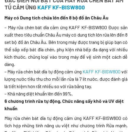
ĐẶC ĐIỂM NỔI BẬT CỦA MÁY RỬA CHÉN BÁT ÂM
TỦ CẢM ỨNG
KAFF KF-BISW800
Máy có Dung tích chứa lớn đến 8 bộ đồ ăn Châu Âu
– Máy rửa chén bát dĩa cảm ứng KAFF
KF-BISW800 Được sản
xuất theo tiêu chuẩn Châu Âu máy có dung tích lớn rửa lên đến 8
set bộ đồ ăn Châu Âu. Bên trong máy được trang bị giúp bạn có
thể sắp xếp bát đĩa chén, phụ kiện nhà bếp đa dạng với nhiều
kích thước, chủng loại vào trong máy để vệ sinh một cách dễ
dàng.
– Máy rửa chén bát dĩa tự động cảm ứng
KAFF KF-BISW800
với
lượng nước tiêu thu cho mỗi lần rửa là 7 lít nước, được đánh giá
là tiết kiệm hơn rất nhiều so với rửa bằng tay.
– Khả năng diệt khuẩn lên đến 99%.
6 chương trình rửa tự động, Chức năng sấy khô và UV diệt
khuẩn
Máy rửa chén bát dĩa tự động cảm ứng KAFF
KF-BISW800 có
tích hợp những tính năng ưu việt như chương trình Rửa mạnh,