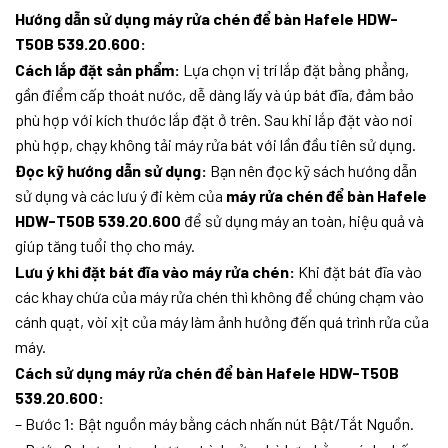
Hướng dẫn sử dụng máy rửa chén để bàn Hafele HDW-
T50B 539.20.600:
Cách lắp đặt sản phẩm:
Lựa chọn vị trí lắp đặt bằng phẳng,
gần điểm cấp thoát nước, dễ dàng lấy và úp bát đĩa, đảm bảo
phù hợp với kích thước lắp đặt ở trên. Sau khi lắp đặt vào nơi
phù hợp, chạy không tải máy rửa bát với lần đầu tiên sử dụng.
Đọc kỹ hướng dẫn sử dụng:
Bạn nên đọc kỹ sách hướng dẫn
sử dụng và các lưu ý đi kèm của
máy rửa chén để bàn Hafele
HDW-T50B 539.20.600
để sử dụng máy an toàn, hiệu quả và
giúp tăng tuổi thọ cho máy.
Lưu ý khi đặt bát đĩa vào máy rửa chén:
Khi đặt bát đĩa vào
các khay chứa của máy rửa chén thì không để chúng chạm vào
cánh quạt, vòi xịt của máy làm ảnh hưởng đến quá trình rửa của
máy.
Cách sử dụng máy rửa chén để bàn Hafele HDW-T50B
539.20.600:
– Bước 1: Bật nguồn máy bằng cách nhấn nút Bật/Tắt Nguồn.