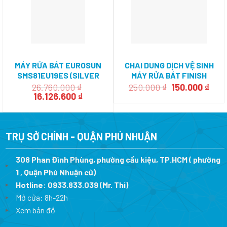
MÁY RỬA BÁT EUROSUN
CHAI DUNG DỊCH VỆ SINH
SMS81EU19ES (SILVER
MÁY RỬA BÁT FINISH
SERIAL 7+)
Giá
Giá
26.760.000
₫
250.000
₫
150.000
₫
Giá
Giá
gốc
hiện
16.126.600
₫
gốc
hiện
là:
tại
là:
tại
250.000 ₫.
là:
26.760.000 ₫.
là:
150.
16.126.600 ₫.
TRỤ SỞ CHÍNH - QUẬN PHÚ NHUẬN
308 Phan Đình Phùng, phường cầu kiệu, TP.HCM ( phường
1 , Quận Phú Nhuận cũ)
Hotline:
0933.833.039
(Mr. Thi)
Mở cửa: 8h-22h
Xem bản đồ