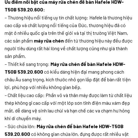
Ưu điểm nổi bật của máy rửa chén để bàn Hafele HDW-
T50B 539.20.600:
– Thương hiệu nổi tiếng uy tín chất lượng: Hafele là thương hiệu
cao cấp và chất lượng nổi tiếng của Đức, thương hiệu đã có
mặt ở nhiều quốc gia trên thế giới và tại thị trường Việt Nam,
các sản phẩm
máy rửa chén
đến từ thương hiệu này đều được
người tiêu dùng rất hài lòng về chất lượng cũng như giá thành
sản phẩm.
– Thiết kế sang trọng:
Máy rửa chén để bàn Hafele HDW-
T50B 539.20.600
có kiểu dáng hiện đại mang phong cách
châu Âu sang trọng, kích thước nhỏ gọn lắp đặt để bàn rất tiện
lợi, phù hợp với nhiều không gian bếp.
– Chất liệu cao cấp: Phần vỏ và thân máy được làm từ chất liệu
thép không gỉ cao cấp với một lớp sơn tĩnh điện màu xám đẹp
mắt, dễ dàng vệ sinh lau chùi và hạn chế các va chạm hư hỏng
khi di chuyển máy.
– Sức chứa lớn:
Máy rửa chén để bàn Hafele HDW-T50B
539.20.600
có không gian chứa lớn, đựng được rất nhiều vật