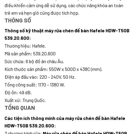
điều khiển cảm ứng dễ sử dụng, các chức năng khóa an toàn
trẻ em và hẹn giờ cũng được tích hợp.
THÔNG SỐ
Thông số kỹ thuật máy rửa chén để bàn Hafele HDW-T50B
539.20.600:
Thương hiệu: Hafele.
Mã sản phẩm: 539.20.600
Sức chứa: 6 bộ đồ ăn châu Âu.
Kích thước sản phẩm: 550W x 500D x 438C (mm).
Điện áp đầu vào: 220 – 240V, 50 Hz.
Tổng công suất: 1170 – 1380 W.
Độ ồn: 49 dB.
Xuất xứ: Trung Quốc.
TỔNG QUAN
Các tiện ích thông minh của máy rửa chén để bàn Hafele
HDW-T50B 539.20.600:
7 chương trình rửa:
Máy rửa chén để bàn Hafele HDW-T50B