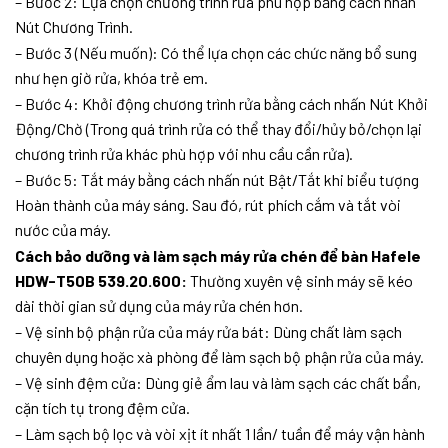
– Bước 2: Lựa chọn chương trình rửa phù hợp bằng cách nhấn
Nút Chương Trình.
– Bước 3 (Nếu muốn): Có thể lựa chọn các chức năng bổ sung
như hẹn giờ rửa, khóa trẻ em.
– Bước 4: Khởi động chương trình rửa bằng cách nhấn Nút Khởi
Động/Chờ (Trong quá trình rửa có thể thay đổi/hủy bỏ/chọn lại
chương trình rửa khác phù hợp với nhu cầu cần rửa).
– Bước 5: Tắt máy bằng cách nhấn nút Bật/Tắt khi biểu tượng
Hoàn thành của máy sáng. Sau đó, rút phích cắm và tắt vòi
nước của máy.
Cách bảo dưỡng và làm sạch máy rửa chén để bàn Hafele
HDW-T50B 539.20.600:
Thường xuyên vệ sinh máy sẽ kéo
dài thời gian sử dụng của máy rửa chén hơn.
– Vệ sinh bộ phận rửa của máy rửa bát: Dùng chất làm sạch
chuyên dụng hoặc xà phòng để làm sạch bộ phận rửa của máy.
– Vệ sinh đệm cửa: Dùng giẻ ẩm lau và làm sạch các chất bẩn,
cặn tích tụ trong đệm cửa.
– Làm sạch bộ lọc và vòi xịt ít nhất 1 lần/ tuần để máy vận hành