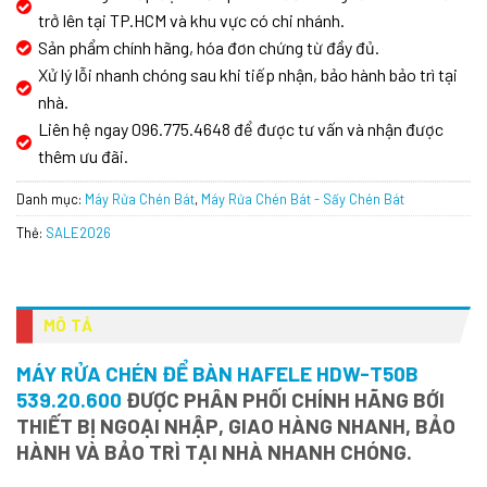
trở lên tại TP.HCM và khu vực có chi nhánh.
Sản phẩm chính hãng, hóa đơn chứng từ đầy đủ.
Xử lý lỗi nhanh chóng sau khi tiếp nhận, bảo hành bảo trì tại
nhà.
Liên hệ ngay 096.775.4648 để được tư vấn và nhận được
thêm ưu đãi.
Danh mục:
Máy Rửa Chén Bát
,
Máy Rửa Chén Bát - Sấy Chén Bát
Thẻ:
SALE2026
MÔ TẢ
MÁY RỬA CHÉN ĐỂ BÀN HAFELE HDW-T50B
539.20.600
ĐƯỢC PHÂN PHỐI CHÍNH HÃNG BỚI
THIẾT BỊ NGOẠI NHẬP, GIAO HÀNG NHANH, BẢO
HÀNH VÀ BẢO TRÌ TẠI NHÀ NHANH CHÓNG.