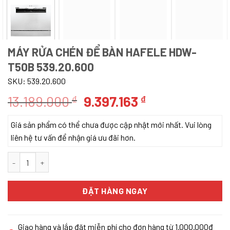
MÁY RỬA CHÉN ĐỂ BÀN HAFELE HDW-
T50B 539.20.600
SKU:
539.20.600
Giá
Giá
13.189.000
9.397.163
₫
₫
gốc
hiện
Giá sản phẩm có thể chưa được cập nhật mới nhất. Vui lòng
là:
tại
liên hệ tư vấn để nhận giá ưu đãi hơn.
13.189.000 ₫.
là:
9.397.163 ₫.
Máy rửa chén để bàn Hafele HDW-T50B 539.20.600 số lượng
ĐẶT HÀNG NGAY
Giao hàng và lắp đặt miễn phí cho đơn hàng từ 1.000.000đ