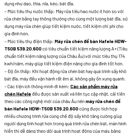
dụng như dao, thìa, nĩa, kéo, bát đĩa.
– Mức tiêu thụ nước thấp: Máy rửa tiêu hao nước ít hơn so với
rửa chén bằng tay thông thường cho cùng một lượng bát đĩa, sử
dụng máy rửa chén giúp tiết kiệm nước, tiết kiệm chi phí cho
gia đình hơn.
– Mức tiêu thụ điện thấp:
Máy rửa chén để bàn Hafele HDW-
T50B 539.20.600
có tiêu chuẩn tiết kiệm năng lượng A+ (Tiêu
chuẩn tiết kiệm năng lượng của Châu Âu) với mức tiêu thụ 174
kwh/năm, máy giúp tiết kiệm điện năng cho gia đình tốt hơn.
– Độ ồn thấp: Khi hoạt động rửa chén bát hay quá trình sấy khô
bát đĩa, máy đều vận hành rất êm ái, không gây ồn xung quanh.
– Các tiện ích thông minh đi kèm:
Các sản phẩm máy rửa
chén Hafele
đều được sản xuất và liên tục cập nhật, cải tiến
theo các công nghệ mới của châu Âu nên
máy rửa chén để
bàn Hafele HDW-T50B 539.20.600
cũng được tích hợp
nhiều chương trình rửa cùng chế độ sấy khô tăng cường giúp
người dùng linh hoạt hơn trong quá trình rửa chén bát, màn hình
hiển thị dễ dàng theo dõi quá trình hoạt động của máy, bảng