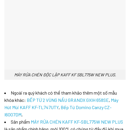
MÁY RỬA CHÉN ĐỘC LẬP KAFF KF SBL775W NEW PLUS.
Ngoài ra quý khách có thể tham khảo thêm một số mẫu
khóa khác:
BẾP TỪ 2 VÙNG NẤU GRANDX GXIH 658SE
,
Máy
Hút Mùi KAFF KF-TL747UTY
,
Bếp Từ Domino Canzy CZ-
I6007DM
,
Sản phẩm
MÁY RỬA CHÉN KAFF KF-SBL775W NEW PLUS
là sản phẩm chính hãng, mới 100% có chứng từ đầy đủ khi mua