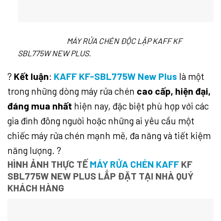
MÁY RỬA CHÉN ĐỘC LẬP KAFF KF
SBL775W NEW PLUS.
?
Kết luận
:
KAFF KF-SBL775W New Plus
là một
trong những dòng máy rửa chén
cao cấp, hiện đại,
đáng mua nhất
hiện nay, đặc biệt phù hợp với các
gia đình đông người hoặc những ai yêu cầu một
chiếc máy rửa chén mạnh mẽ, đa năng và tiết kiệm
năng lượng. ?
HÌNH ẢNH THỰC TẾ
MÁY RỬA CHÉN KAFF
KF
SBL775W NEW PLUS LẮP ĐẶT TẠI NHÀ QUÝ
KHÁCH HÀNG