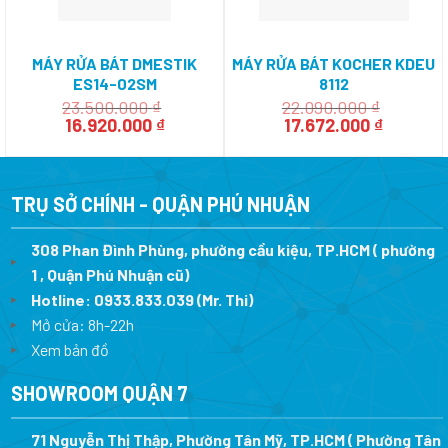
MÁY RỬA BÁT DMESTIK
MÁY RỬA BÁT KOCHER KDEU
ES14-02SM
8112
23.500.000
₫
22.090.000
₫
Giá
Giá
Giá
Giá
16.920.000
₫
17.672.000
₫
gốc
hiện
gốc
hiện
là:
tại
là:
tại
23.500.000 ₫.
là:
22.090.000 ₫.
là:
16.920.000 ₫.
17.672.0
TRỤ SỞ CHÍNH - QUẬN PHÚ NHUẬN
308 Phan Đình Phùng, phường cầu kiệu, TP.HCM ( phường
1 , Quận Phú Nhuận cũ)
Hotline:
0933.833.039
(Mr. Thi)
Mở cửa: 8h-22h
Xem bản đồ
SHOWROOM QUẬN 7
71 Nguyễn Thị Thập, Phường Tân Mỹ, TP.HCM ( Phường Tân