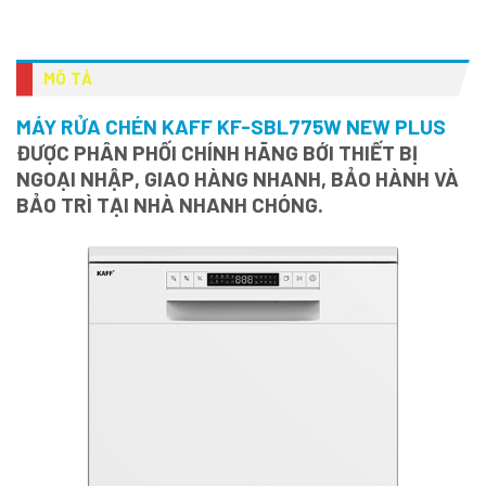
MÔ TẢ
MÁY RỬA CHÉN KAFF KF-SBL775W NEW PLUS
ĐƯỢC PHÂN PHỐI CHÍNH HÃNG BỚI THIẾT BỊ
NGOẠI NHẬP, GIAO HÀNG NHANH, BẢO HÀNH VÀ
BẢO TRÌ TẠI NHÀ NHANH CHÓNG.