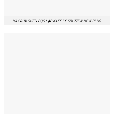
MÁY RỬA CHÉN ĐỘC LẬP KAFF KF SBL775W NEW PLUS.