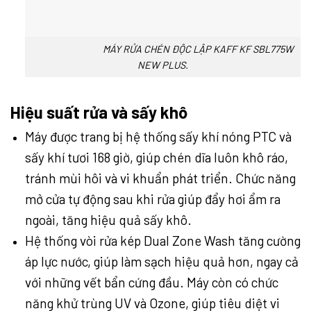
MÁY RỬA CHÉN ĐỘC LẬP KAFF KF SBL775W
NEW PLUS.
Hiệu suất rửa và sấy khô
Máy được trang bị hệ thống sấy khí nóng PTC và
sấy khí tươi 168 giờ, giúp chén dĩa luôn khô ráo,
tránh mùi hôi và vi khuẩn phát triển. Chức năng
mở cửa tự động sau khi rửa giúp đẩy hơi ẩm ra
ngoài, tăng hiệu quả sấy khô.
Hệ thống vòi rửa kép Dual Zone Wash tăng cường
áp lực nước, giúp làm sạch hiệu quả hơn, ngay cả
với những vết bẩn cứng đầu. Máy còn có chức
năng khử trùng UV và Ozone, giúp tiêu diệt vi