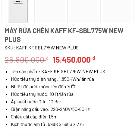
MÁY RỬA CHÉN KAFF KF-SBL775W NEW
PLUS
SKU:
KAFF.KF SBL775W NEW PLUS
Giá
Giá
26.800.000
15.450.000
₫
₫
gốc
hiện
Tên sản phẩm: KAFF.KF-SBL775W-NEW PLUS
là:
tại
Mức tiêu thụ điện năng: 1.850KWh/lần rửa
26.800.000 ₫.
là:
Nhiệt độ nước nóng lên đến 70°C.
15.450.000 
Mức tiêu thụ nước: 10 lít/lần rửa
Áp suất nước 0.4 – 10 Bar
Điện năng đầu vào: 220-240V/50-60Hz
Chiều dài cáp điện 1.5m
Kích thước âm tủ: 598R x 568S x 775