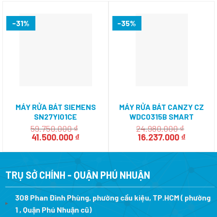
-31%
-35%
MÁY RỬA BÁT SIEMENS
MÁY RỬA BÁT CANZY CZ
SN27YI01CE
WDC0315B SMART
59.750.000
₫
24.980.000
₫
Giá
Giá
Giá
Giá
41.500.000
₫
16.237.000
₫
gốc
hiện
gốc
hiện
là:
tại
là:
tại
59.750.000 ₫.
là:
24.980.000 ₫.
là:
41.500.000 ₫.
16.237.0
TRỤ SỞ CHÍNH - QUẬN PHÚ NHUẬN
308 Phan Đình Phùng, phường cầu kiệu, TP.HCM ( phường
1 , Quận Phú Nhuận cũ)