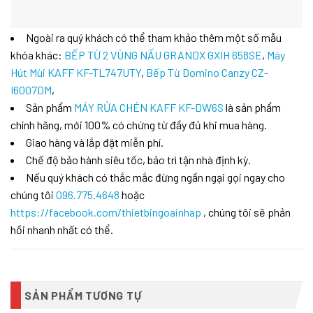
Ngoài ra quý khách có thể tham khảo thêm một số mẫu
khóa khác:
BẾP TỪ 2 VÙNG NẤU GRANDX GXIH 658SE
,
Máy
Hút Mùi KAFF KF-TL747UTY
,
Bếp Từ Domino Canzy CZ-
I6007DM
,
Sản phẩm
MÁY RỬA CHÉN KAFF KF-DW6S
là sản phẩm
chính hãng, mới 100% có chứng từ đầy đủ khi mua hàng.
Giao hàng và lắp đặt miễn phí.
Chế độ bảo hành siêu tốc, bảo trì tận nhà định kỳ.
Nếu quý khách có thắc mắc đừng ngần ngại gọi ngay cho
chúng tôi
096.775.4648
hoặc
https://facebook.com/thietbingoainhap
, chúng tôi sẽ phản
hồi nhanh nhất có thể.
SẢN PHẨM TƯƠNG TỰ