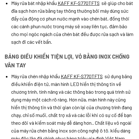
Máy rửa bát nhập khẩu
KAFF KF-S770TFTS
sẽ giúp cho bát
đĩa sạch hơn rửa bằng tay thông thường bởi máy dùng sức
đẩy của động cơ phun nước mạnh vào chén bát, đồng thời
các cánh phun nước trong máy sẽ xoay liên tục, đảm bảo
cho mọi ngóc ngách của chén bát đều được rửa sạch và làm
sạch đi các vết bẩn.
BẢNG ĐIỀU KHIỂN TIỆN LỢI, VỎ BẰNG INOX CHỐNG
VÂN TAY
Máy rửa chén nhập khẩu
KAFF KF-S770TFTS
sử dụng bảng
điều khiển điện tử, màn hình LED hiển thị thông tin về
chương trình, tính năng và các thông báo trong quá trình sử
dụng máy một cách rõ ràng. Hơn nữa, màn hình này cũng
hiển thị thông tin và thời gian còn lại của chương trình đang
chạy, chỉ số muối, chất trợ xả và các lỗi khi có sự cố để bạn
theo dõi và kiểm soát máy dễ dàng hơn.. Chất liệu vỏ ngoài
của máy rửa chén bằng inox sơn công nghệ ô tô
,
kiểu dáng
máy độc lập đã chinh phục hàng triệu gia đình Việt Nam.