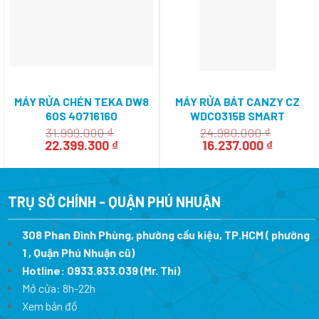
MÁY RỬA CHÉN TEKA DW8
MÁY RỬA BÁT CANZY CZ
60S 40716160
WDC0315B SMART
31.999.000
₫
24.980.000
₫
Giá
Giá
Giá
Giá
22.399.300
₫
16.237.000
₫
gốc
hiện
gốc
hiện
là:
tại
là:
tại
31.999.000 ₫.
là:
24.980.000 ₫.
là:
22.399.300 ₫.
16.237.0
TRỤ SỞ CHÍNH - QUẬN PHÚ NHUẬN
308 Phan Đình Phùng, phường cầu kiệu, TP.HCM ( phường
1 , Quận Phú Nhuận cũ)
Hotline:
0933.833.039
(Mr. Thi)
Mở cửa: 8h-22h
Xem bản đồ