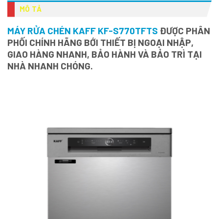
MÔ TẢ
MÁY RỬA CHÉN KAFF KF-S770TFTS
ĐƯỢC PHÂN
PHỐI CHÍNH HÃNG BỚI THIẾT BỊ NGOẠI NHẬP,
GIAO HÀNG NHANH, BẢO HÀNH VÀ BẢO TRÌ TẠI
NHÀ NHANH CHÓNG.