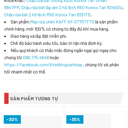
khóa khác:
Chậu rửa bát chống xước Konox Tari Smart
8847PP
,
Chậu rửa bát lắp âm 2 hố lệch R50 Konox Tari 8246DU
,
Chậu rửa bát 2 hố lệch R50 Konox Tari 8251TD
,
Sản phẩm
Máy rửa chén KAFF KF-S770TFTS
là sản phẩm
chính hãng, mới 100% có chứng từ đầy đủ khi mua hàng.
Giao hàng và lắp đặt miễn phí.
Chế độ bảo hành siêu tốc, bảo trì tận nhà định kỳ.
Nếu quý khách có thắc mắc đừng ngần ngại gọi ngay cho
chúng tôi
096.775.4648
hoặc
https://facebook.com/thietbingoainhap
, chúng tôi sẽ phản
hồi nhanh nhất có thể.
SẢN PHẨM TƯƠNG TỰ
-30%
-35%