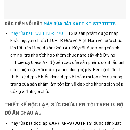
ĐẶC ĐIỂM NỔI BẬT
MÁY RỬA BÁT KAFF KF-S770TFTS
Máy rửa bát KAFF KF-S770
TFTS
là sản phẩm được nhập
khẩu nguyên chiếc từ CHLB Đức về Việt Nam với sức chứa
lên tới trên 14 bộ đồ ăn Châu Âu. Máy rất được lòng các chị
em nội trợ nhờ tích hợp thêm chức năng sấy khô Drying
Efficiency Class A+, độ bền cao của sản phẩm, có nhiều tính
năng hiện đại
,
với mức giá tiêu dùng hợp lý. Bên cạnh đó thì
thiết kế đẹp về kiểu dáng đẹp về thẩm mĩ tạo nên sự sang
trọng của sản phẩm làm tôn lên vẽ đẹp cho không gian bếp
của gia đình gia chủ.
THIẾT KẾ ĐỘC LẬP, SỨC CHỨA LÊN TỚI TRÊN 14 BỘ
ĐỒ ĂN CHÂU ÂU
Máy rửa bát độc lập
KAFF KF-S770TFTS
được sản xuất