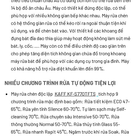
theo tiêu chuẩn châu Âu có dung tích lớn có thể rửa đến trên
14 bộ đồ ăn châu Âu. Máy có thiết kế đứng độc lập, có thể
phù hợp với nhiều không gian bếp khác nhau. Máy rửa chén
có hệ thống giàn rửa có thể kéo rời ra ngoài thuận tiện khi
sử dụng, và để chén bát vào. Với thiết kế các khoang để
đựng bát đĩa dao thìa giúp máy hoạt động không làm sứt mẻ
bát, ly, cốc, …. Máy còn có thể điều chỉnh độ cao giàn trên
cho phép tăng diện tích không gian chứa đồ trong khoang
máy rửa bát để phù hợp với các dụng cụ trong gia đình. Máy
có khả năng hỗ trợ rửa diệt khuẩn lên đến 99%.
NHIỀU CHƯƠNG TRÌNH RỬA TỰ ĐỘNG TIỆN LỢI
Máy rửa chén độc lập
KAFF KF-S770TFTS
tích hợp 9
chương trình rửa mặc định bao gồm: Rửa tiết kiệm ECO 47-
65°C, Rửa yên tĩnh Silence 60-70°C, Tự làm sạch máy Self-
cleaning 70°C, Rửa chuyên sâu Intensive 50-70°C, Rửa
thông thường Normal 50-70°C, Rửa thủy tinh Glass 55-
65°C, Rửa nhanh Rapit 45°C, Ngâm trước khi rửa Soak, Rửa