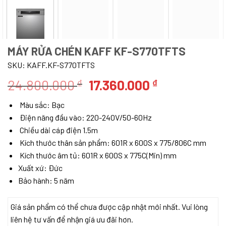
MÁY RỬA CHÉN KAFF KF-S770TFTS
SKU:
KAFF.KF-S770TFTS
Giá
Giá
24.800.000
17.360.000
₫
₫
gốc
hiện
Màu sắc: Bạc
là:
tại
Điện năng đầu vào: 220-240V/50-60Hz
24.800.000 ₫.
là:
Chiều dài cáp điện 1.5m
17.360.000 ₫
Kích thước thân sản phẩm: 601R x 600S x 775/806C mm
Kích thước âm tủ: 601R x 600S x 775C(Min) mm
Xuất xứ: Đức
Bảo hành: 5 năm
Giá sản phẩm có thể chưa được cập nhật mới nhất. Vui lòng
liên hệ tư vấn để nhận giá ưu đãi hơn.