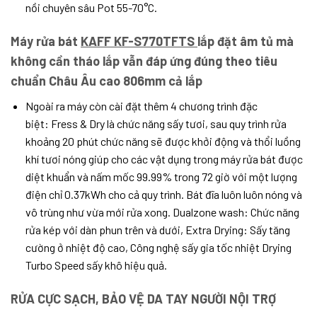
nồi chuyên sâu Pot 55-70°C.
Máy rửa bát
KAFF KF-S770TFTS
lắp đặt âm tủ mà
không cần tháo lắp vẫn đáp ứng đúng theo tiêu
chuẩn Châu Âu cao 806mm cả lắp
Ngoài ra máy còn cài đặt thêm 4 chương trình đặc
biệt: Fress & Dry là chức năng sấy tươi, sau quy trình rửa
khoảng 20 phút chức năng sẽ được khởi động và thổi luồng
khí tươi nóng giúp cho các vật dụng trong máy rửa bát được
diệt khuẩn và nấm mốc 99.99% trong 72 giờ với một lượng
điện chỉ 0.37kWh cho cả quy trình. Bát đĩa luôn luôn nóng và
vô trùng như vừa mới rửa xong. Dualzone wash: Chức năng
rửa kép với dàn phun trên và dưới, Extra Drying: Sấy tăng
cường ở nhiệt độ cao, Công nghệ sấy gia tốc nhiệt Drying
Turbo Speed sấy khô hiệu quả.
RỬA CỰC SẠCH, BẢO VỆ DA TAY NGƯỜI NỘI TRỢ