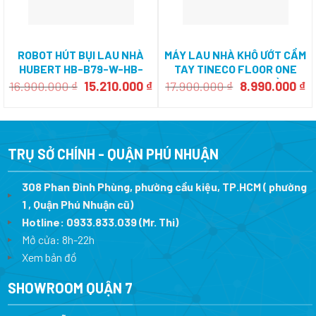
ROBOT HÚT BỤI LAU NHÀ
MÁY LAU NHÀ KHÔ ƯỚT CẦM
HUBERT HB-B79-W-HB-
TAY TINECO FLOOR ONE
B79-B
STRETCH S6 PRO-HÀNG
Giá
Giá
Giá
Gi
16.900.000
₫
15.210.000
₫
17.900.000
₫
8.990.000
₫
gốc
hiện
gốc
h
CHÍNH HÃNG
là:
tại
là:
tạ
16.900.000 ₫.
là:
17.900.000 ₫.
là
15.210.000 ₫.
8.
TRỤ SỞ CHÍNH - QUẬN PHÚ NHUẬN
308 Phan Đình Phùng, phường cầu kiệu, TP.HCM ( phường
1 , Quận Phú Nhuận cũ)
Hotline:
0933.833.039
(Mr. Thi)
Mở cửa: 8h-22h
Xem bản đồ
SHOWROOM QUẬN 7