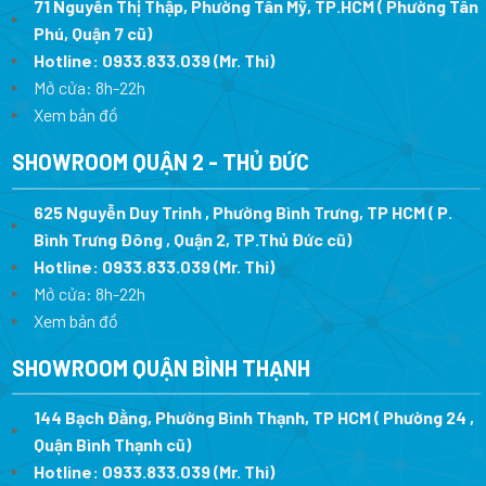
71 Nguyễn Thị Thập, Phường Tân Mỹ, TP.HCM ( Phường Tân
Phú, Quận 7 cũ)
Hotline:
0933.833.039
(Mr. Thi
)
Mở cửa: 8h-22h
Xem bản đồ
SHOWROOM QUẬN 2 - THỦ ĐỨC
625 Nguyễn Duy Trinh , Phường Bình Trưng, TP HCM ( P.
Bình Trưng Đông , Quận 2, TP.Thủ Đức cũ)
Hotline:
0933.833.039
(Mr. Thi)
Mở cửa: 8h-22h
Xem bản đồ
SHOWROOM QUẬN BÌNH THẠNH
144 Bạch Đằng, Phường Bình Thạnh, TP HCM ( Phường 24 ,
Quận Bình Thạnh cũ)
Hotline:
0933.833.039
(Mr. Thi)