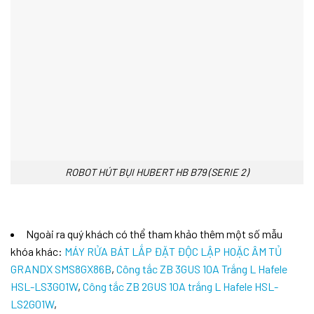
ROBOT HÚT BỤI HUBERT HB B79 (SERIE 2)
Ngoài ra quý khách có thể tham khảo thêm một số mẫu
khóa khác:
MÁY RỬA BÁT LẮP ĐẶT ĐỘC LẬP HOẶC ÂM TỦ
GRANDX SMS8GX86B
,
Công tắc ZB 3GUS 10A Trắng L Hafele
HSL-LS3G01W
,
Công tắc ZB 2GUS 10A trắng L Hafele HSL-
LS2G01W
,