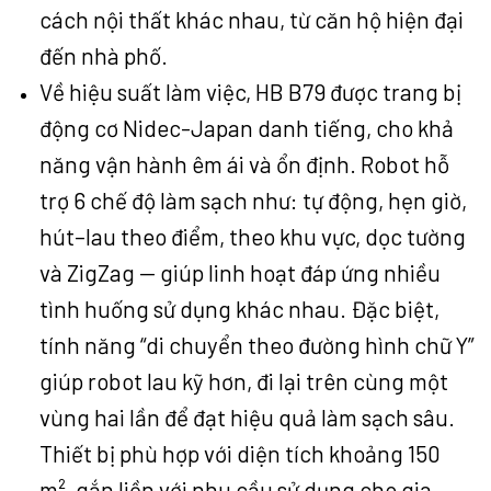
cách nội thất khác nhau, từ căn hộ hiện đại
đến nhà phố.
Về hiệu suất làm việc, HB B79 được trang bị
động cơ Nidec-Japan danh tiếng, cho khả
năng vận hành êm ái và ổn định. Robot hỗ
trợ 6 chế độ làm sạch như: tự động, hẹn giờ,
hút–lau theo điểm, theo khu vực, dọc tường
và ZigZag — giúp linh hoạt đáp ứng nhiều
tình huống sử dụng khác nhau. Đặc biệt,
tính năng “di chuyển theo đường hình chữ Y”
giúp robot lau kỹ hơn, đi lại trên cùng một
vùng hai lần để đạt hiệu quả làm sạch sâu.
Thiết bị phù hợp với diện tích khoảng 150
m², gắn liền với nhu cầu sử dụng cho gia