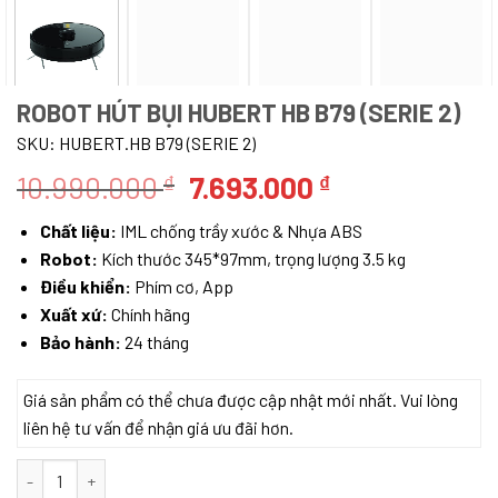
ROBOT HÚT BỤI HUBERT HB B79 (SERIE 2)
SKU:
HUBERT.HB B79 (SERIE 2)
Giá
Giá
10.990.000
7.693.000
₫
₫
gốc
hiện
Chất liệu:
IML chống trầy xước & Nhựa ABS
là:
tại
Robot:
Kích thước 345*97mm, trọng lượng 3.5 kg
10.990.000 ₫.
là:
Điều khiển:
Phím cơ, App
7.693.000 ₫.
Xuất xứ:
Chính hãng
Bảo hành:
24 tháng
Giá sản phẩm có thể chưa được cập nhật mới nhất. Vui lòng
liên hệ tư vấn để nhận giá ưu đãi hơn.
ROBOT HÚT BỤI HUBERT HB B79 (SERIE 2) số lượng