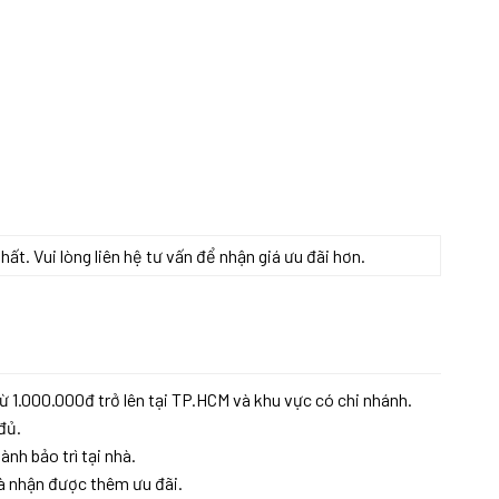
t. Vui lòng liên hệ tư vấn để nhận giá ưu đãi hơn.
IM số lượng
ừ 1.000.000đ trở lên tại TP.HCM và khu vực có chi nhánh.
đủ.
ành bảo trì tại nhà.
à nhận được thêm ưu đãi.