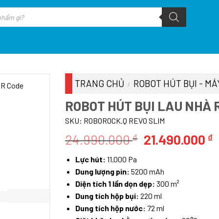
TRANG CHỦ
ROBOT HÚT BỤI - MÁ
/
ROBOT HÚT BỤI LAU NHÀ 
SKU:
ROBOROCK.Q REVO SLIM
Giá
G
24.990.000
21.490.000
₫
₫
gốc
h
Lực hút:
11.000 Pa
là:
t
Dung lượng pin:
5200 mAh
24.990.000 ₫
l
Diện tích 1 lần dọn dẹp:
300 m²
2
Dung tích hộp bụi:
220 ml
Dung tích hộp nước:
72 ml