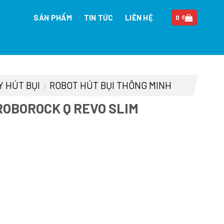
SẢN PHẨM
TIN TỨC
LIÊN HỆ
0
₫
Y HÚT BỤI
ROBOT HÚT BỤI THÔNG MINH
/
ROBOROCK Q REVO SLIM
iá
iện
ại
.
à:
1.490.000 ₫.