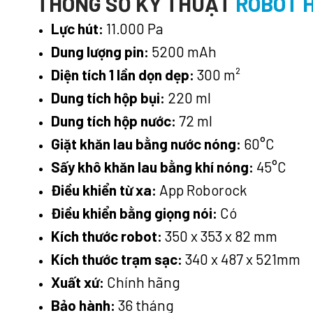
THÔNG SỐ KỸ THUẬT
ROBOT H
Lực hút:
11.000 Pa
Dung lượng pin:
5200 mAh
Diện tích 1 lần dọn dẹp:
300 m²
Dung tích hộp bụi:
220 ml
Dung tích hộp nước:
72 ml
Giặt khăn lau bằng nước nóng:
60°C
Sấy khô khăn lau bằng khí nóng:
45°C
Điều khiển từ xa:
App Roborock
Điều khiển bằng giọng nói:
Có
Kích thước robot:
350 x 353 x 82 mm
Kích thước trạm sạc:
340 x 487 x 521mm
Xuất xứ:
Chính hãng
Bảo hành:
36 tháng