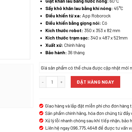
Giặt khăn lau bằng nước nóng:
60°C
Sấy khô khăn lau bằng khí nóng:
45°C
Điều khiển từ xa:
App Roborock
Điều khiển bằng giọng nói:
Có
Kích thước robot:
350 x 353 x 82 mm
Kích thước trạm sạc:
340 x 487 x 521mm
Xuất xứ:
Chính hãng
Bảo hành:
36 tháng
Giá sản phẩm có thể chưa được cập nhật mới nhấ
ROBOT HÚT BỤI LAU NHÀ ROBOROCK Q REVO SL
ĐẶT HÀNG NGAY
Giao hàng và lắp đặt miễn phí cho đơn hàng t
Sản phẩm chính hãng, hóa đơn chứng từ đầy 
Xử lý lỗi nhanh chóng sau khi tiếp nhận, bảo h
Liên hệ ngay 096.775.4648 để được tư vấn v