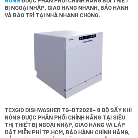
NÓNG
ĐƯỢC PHÂN PHỐI CHÍNH HÃNG BỚI THIẾT
BỊ NGOẠI NHẬP, GIAO HÀNG NHANH, BẢO HÀNH
VÀ BẢO TRÌ TẠI NHÀ NHANH CHÓNG.
TEXGIO DISHWASHER TG-DT2028
– 8 BỘ SẤY KHÍ
NÓNG ĐƯỢC PHÂN PHỐI CHÍNH HÃNG TẠI SIÊU
THỊ THIẾT BỊ NGOẠI NHẬP, GIAO HÀNG VÀ LẮP
ĐẶT MIỄN PHÍ TP.HCM, BẢO HÀNH CHÍNH HÃNG,