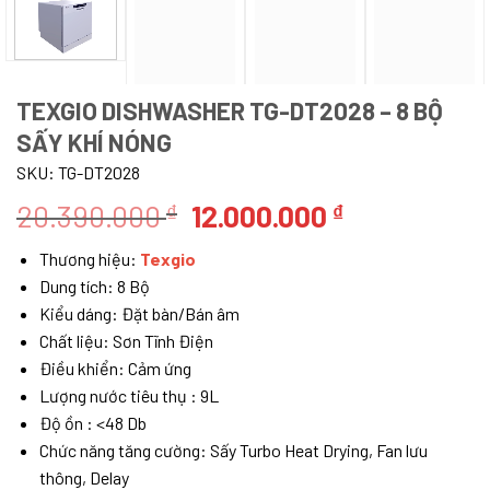
TEXGIO DISHWASHER TG-DT2028 – 8 BỘ
SẤY KHÍ NÓNG
SKU:
TG-DT2028
Giá
Giá
20.390.000
12.000.000
₫
₫
gốc
hiện
Thương hiệu:
Texgio
là:
tại
Dung tích: 8 Bộ
20.390.000 ₫.
là:
Kiểu dáng: Đặt bàn/Bán âm
12.000.000 
Chất liệu: Sơn Tĩnh Điện
Điều khiển: Cảm ứng
Lượng nước tiêu thụ : 9L
Độ ồn : <48 Db
Chức năng tăng cường: Sấy Turbo Heat Drying, Fan lưu
thông, Delay