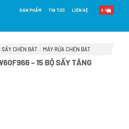
SẢN PHẨM
TIN TỨC
LIÊN HỆ
0
₫
- SẤY CHÉN BÁT
MÁY RỬA CHÉN BÁT
/
60F966 – 15 BỘ SẤY TĂNG
n
08.500 ₫.