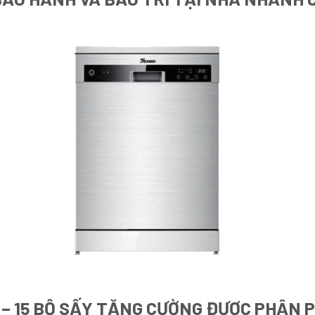
 15 BỘ SẤY TĂNG CƯỜNG ĐƯỢC PHÂN PH