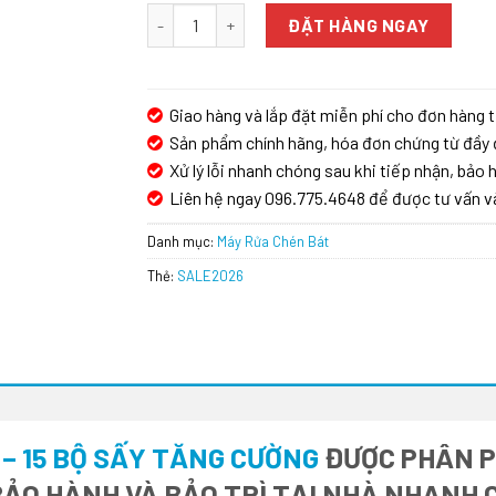
Texgio Dishwasher TG-W60F966 - 15 Bộ Sấy T
ĐẶT HÀNG NGAY
Giao hàng và lắp đặt miễn phí cho đơn hàng t
Sản phẩm chính hãng, hóa đơn chứng từ đầy 
Xử lý lỗi nhanh chóng sau khi tiếp nhận, bảo h
Liên hệ ngay 096.775.4648 để được tư vấn v
Danh mục:
Máy Rửa Chén Bát
Thẻ:
SALE2026
– 15 BỘ SẤY TĂNG CƯỜNG
ĐƯỢC PHÂN PH
BẢO HÀNH VÀ BẢO TRÌ TẠI NHÀ NHANH 