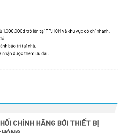
ăng Cường số lượng
ừ 1.000.000đ trở lên tại TP.HCM và khu vực có chi nhánh.
đủ.
ành bảo trì tại nhà.
à nhận được thêm ưu đãi.
ỐI CHÍNH HÃNG BỚI THIẾT BỊ
CHÓNG.