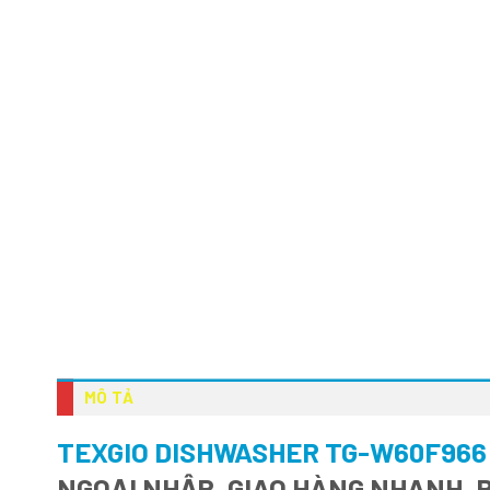
MÔ TẢ
TEXGIO DISHWASHER TG-W60F966 
NGOẠI NHẬP, GIAO HÀNG NHANH, 