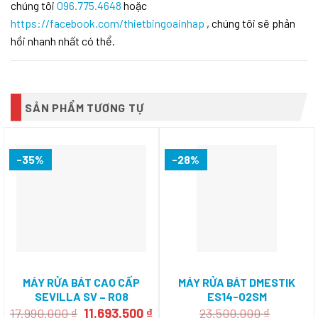
chúng tôi
096.775.4648
hoặc
https://facebook.com/thietbingoainhap
, chúng tôi sẽ phản
hồi nhanh nhất có thể.
SẢN PHẨM TƯƠNG TỰ
-35%
-28%
MÁY RỬA BÁT CAO CẤP
MÁY RỬA BÁT DMESTIK
SEVILLA SV – R08
ES14-02SM
Giá
Giá
17.990.000
₫
11.693.500
₫
23.500.000
₫