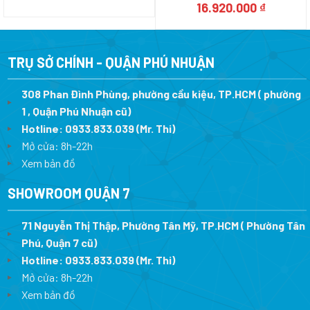
gốc
hiện
Giá
Giá
16.920.000
₫
là:
tại
gốc
hiện
17.990.000 ₫.
là:
là:
tại
11.693.500 ₫.
23.500.000 ₫.
là:
16.920.0
TRỤ SỞ CHÍNH - QUẬN PHÚ NHUẬN
308 Phan Đình Phùng, phường cầu kiệu, TP.HCM ( phường
1 , Quận Phú Nhuận cũ)
Hotline:
0933.833.039
(Mr. Thi)
Mở cửa: 8h-22h
Xem bản đồ
SHOWROOM QUẬN 7
71 Nguyễn Thị Thập, Phường Tân Mỹ, TP.HCM ( Phường Tân
Phú, Quận 7 cũ)
Hotline:
0933.833.039
(Mr. Thi
)
Mở cửa: 8h-22h
Xem bản đồ