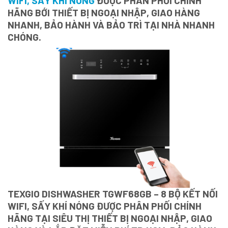
WIFI, SẤY KHÍ NÓNG
ĐƯỢC PHÂN PHỐI CHÍNH
HÃNG BỚI THIẾT BỊ NGOẠI NHẬP, GIAO HÀNG
NHANH, BẢO HÀNH VÀ BẢO TRÌ TẠI NHÀ NHANH
CHÓNG.
TEXGIO DISHWASHER TGWF68GB – 8 BỘ KẾT NỐI
WIFI, SẤY KHÍ NÓNG ĐƯỢC PHÂN PHỐI CHÍNH
HÃNG TẠI SIÊU THỊ THIẾT BỊ NGOẠI NHẬP, GIAO