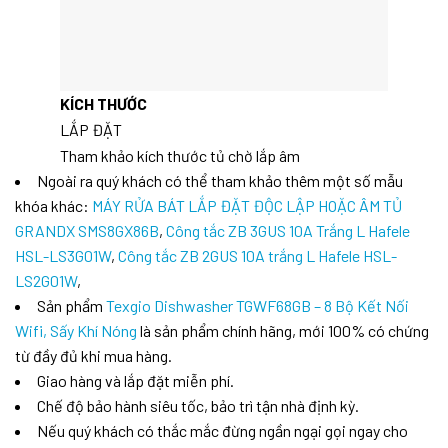
KÍCH THƯỚC
LẮP ĐẶT
Tham khảo kích thước tủ chờ lắp âm
Ngoài ra quý khách có thể tham khảo thêm một số mẫu
khóa khác:
MÁY RỬA BÁT LẮP ĐẶT ĐỘC LẬP HOẶC ÂM TỦ
GRANDX SMS8GX86B
,
Công tắc ZB 3GUS 10A Trắng L Hafele
HSL-LS3G01W
,
Công tắc ZB 2GUS 10A trắng L Hafele HSL-
LS2G01W
,
Sản phẩm
Texgio Dishwasher TGWF68GB – 8 Bộ Kết Nối
Wifi, Sấy Khí Nóng
là sản phẩm chính hãng, mới 100% có chứng
từ đầy đủ khi mua hàng.
Giao hàng và lắp đặt miễn phí.
Chế độ bảo hành siêu tốc, bảo trì tận nhà định kỳ.
Nếu quý khách có thắc mắc đừng ngần ngại gọi ngay cho