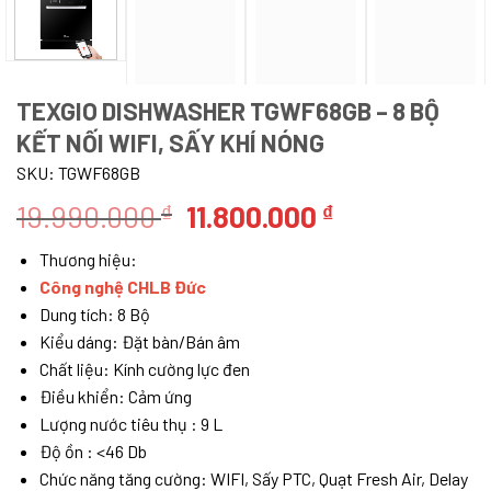
TEXGIO DISHWASHER TGWF68GB – 8 BỘ
KẾT NỐI WIFI, SẤY KHÍ NÓNG
SKU:
TGWF68GB
Giá
Giá
19.990.000
11.800.000
₫
₫
gốc
hiện
Thương hiệu:
là:
tại
Công nghệ CHLB Đức
19.990.000 ₫.
là:
Dung tích: 8 Bộ
11.800.000 ₫.
Kiểu dáng: Đặt bàn/Bán âm
Chất liệu: Kính cường lực đen
Điều khiển: Cảm ứng
Lượng nước tiêu thụ : 9 L
Độ ồn : <46 Db
Chức năng tăng cường: WIFI, Sấy PTC, Quạt Fresh Air, Delay