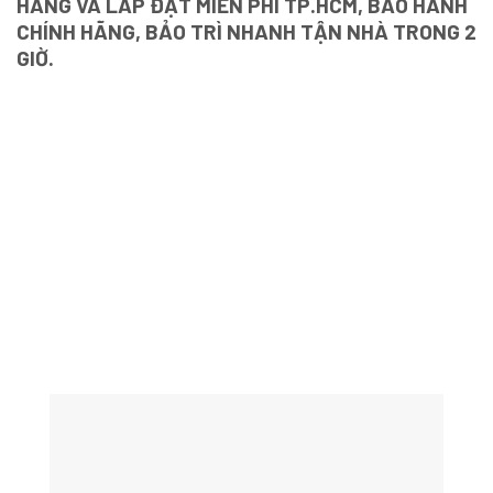
HÀNG VÀ LẮP ĐẶT MIỄN PHÍ TP.HCM, BẢO HÀNH
CHÍNH HÃNG, BẢO TRÌ NHANH TẬN NHÀ TRONG 2
GIỜ.