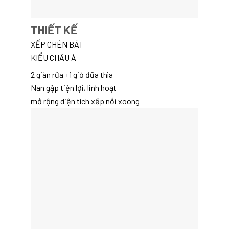
THIẾT KẾ
XẾP CHÉN BÁT
KIỂU CHÂU Á
2 giàn rửa +1 giỏ đũa thìa
Nan gập tiện lợi, linh hoạt
mở rộng diện tích xếp nồi xoong