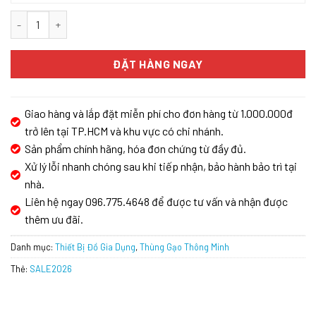
Thùng gạo âm tủ GrandX XR.G301M số lượng
ĐẶT HÀNG NGAY
Giao hàng và lắp đặt miễn phí cho đơn hàng từ 1.000.000đ
trở lên tại TP.HCM và khu vực có chi nhánh.
Sản phẩm chính hãng, hóa đơn chứng từ đầy đủ.
Xử lý lỗi nhanh chóng sau khi tiếp nhận, bảo hành bảo trì tại
nhà.
Liên hệ ngay 096.775.4648 để được tư vấn và nhận được
thêm ưu đãi.
Danh mục:
Thiết Bị Đồ Gia Dụng
,
Thùng Gạo Thông Minh
Thẻ:
SALE2026