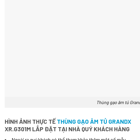
Thùng gạo âm tủ Gran
HÌNH ẢNH THỰC TẾ
THÙNG GẠO ÂM TỦ GRANDX
XR.G301M LẮP ĐẶT TẠI NHÀ QUÝ KHÁCH HÀNG
Ngoài ra quý khách có thể tham khảo thêm một số mẫu