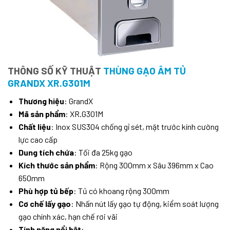
THÔNG SỐ KỸ THUẬT
THÙNG GẠO ÂM TỦ
GRANDX XR.G301M
Thương hiệu
: GrandX
Mã sản phẩm
: XR.G301M
Chất liệu
: Inox SUS304 chống gỉ sét, mặt trước kính cường
lực cao cấp
Dung tích chứa
: Tối đa 25kg gạo
Kích thước sản phẩm
: Rộng 300mm x Sâu 396mm x Cao
650mm
Phù hợp tủ bếp
: Tủ có khoang rộng 300mm
Cơ chế lấy gạo
: Nhấn nút lấy gạo tự động, kiểm soát lượng
gạo chính xác, hạn chế rơi vãi
Tính năng nổi bật
: