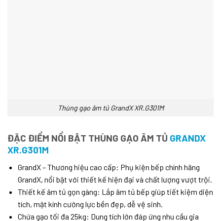
Thùng gạo âm tủ GrandX XR.G301M
ĐẶC ĐIỂM NỔI BẬT THÙNG GẠO ÂM TỦ
GRANDX
XR.G301M
GrandX – Thương hiệu cao cấp: Phụ kiện bếp chính hãng
GrandX, nổi bật với thiết kế hiện đại và chất lượng vượt trội.
Thiết kế âm tủ gọn gàng: Lắp âm tủ bếp giúp tiết kiệm diện
tích, mặt kính cường lực bền đẹp, dễ vệ sinh.
Chứa gạo tối đa 25kg: Dung tích lớn đáp ứng nhu cầu gia