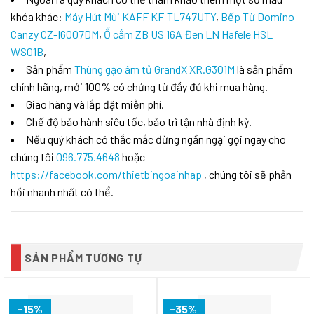
khóa khác:
Máy Hút Mùi KAFF KF-TL747UTY
,
Bếp Từ Domino
Canzy CZ-I6007DM
,
Ổ cắm ZB US 16A Đen LN Hafele HSL
WS01B
,
Sản phẩm
Thùng gạo âm tủ GrandX XR.G301M
là sản phẩm
chính hãng, mới 100% có chứng từ đầy đủ khi mua hàng.
Giao hàng và lắp đặt miễn phí.
Chế độ bảo hành siêu tốc, bảo trì tận nhà định kỳ.
Nếu quý khách có thắc mắc đừng ngần ngại gọi ngay cho
chúng tôi
096.775.4648
hoặc
https://facebook.com/thietbingoainhap
, chúng tôi sẽ phản
hồi nhanh nhất có thể.
SẢN PHẨM TƯƠNG TỰ
-15%
-35%