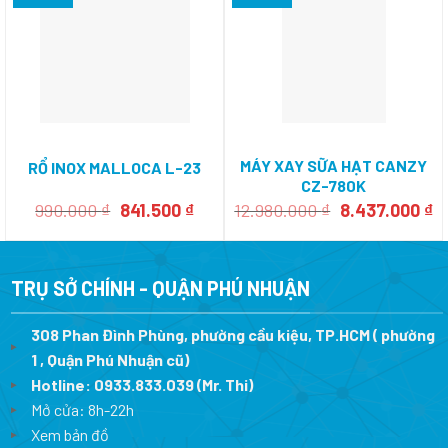
MÁY XAY SỮA HẠT CANZY
RỔ INOX MALLOCA L-23
CZ-780K
Giá
Giá
Giá
Gi
990.000
₫
841.500
₫
12.980.000
₫
8.437.000
₫
gốc
hiện
gốc
h
là:
tại
là:
tạ
990.000 ₫.
là:
12.980.000 ₫.
là
841.500 ₫.
8.
TRỤ SỞ CHÍNH - QUẬN PHÚ NHUẬN
308 Phan Đình Phùng, phường cầu kiệu, TP.HCM ( phường
1 , Quận Phú Nhuận cũ)
Hotline:
0933.833.039
(Mr. Thi)
Mở cửa: 8h-22h
Xem bản đồ