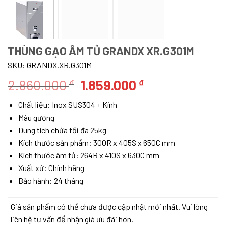
THÙNG GẠO ÂM TỦ GRANDX XR.G301M
SKU:
GRANDX.XR.G301M
Giá
Giá
2.860.000
1.859.000
₫
₫
gốc
hiện
Chất liệu: Inox SUS304 + Kính
là:
tại
Màu gương
2.860.000 ₫.
là:
Dung tích chứa tối đa 25kg
1.859.000 ₫.
Kích thước sản phẩm: 300R x 405S x 650C mm
Kích thước âm tủ: 264R x 410S x 630C mm
Xuất xứ: Chính hãng
Bảo hành: 24 tháng
Giá sản phẩm có thể chưa được cập nhật mới nhất. Vui lòng
liên hệ tư vấn để nhận giá ưu đãi hơn.