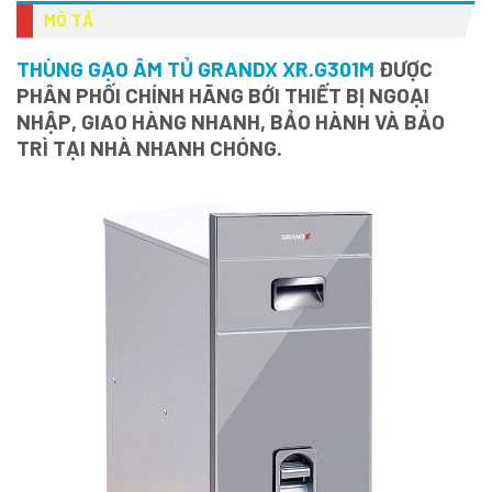
MÔ TẢ
THÙNG GẠO ÂM TỦ GRANDX XR.G301M
ĐƯỢC
PHÂN PHỐI CHÍNH HÃNG BỚI THIẾT BỊ NGOẠI
NHẬP, GIAO HÀNG NHANH, BẢO HÀNH VÀ BẢO
TRÌ TẠI NHÀ NHANH CHÓNG.