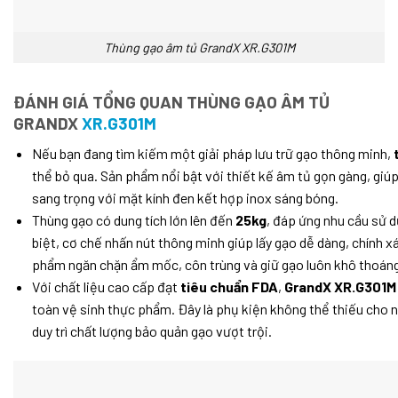
Thùng gạo âm tủ GrandX XR.G301M
ĐÁNH GIÁ TỔNG QUAN THÙNG GẠO ÂM TỦ
GRANDX
XR.G301M
Nếu bạn đang tìm kiếm một giải pháp lưu trữ gạo thông minh,
thể bỏ qua. Sản phẩm nổi bật với thiết kế âm tủ gọn gàng, giú
sang trọng với mặt kính đen kết hợp inox sáng bóng.
Thùng gạo có dung tích lớn lên đến
25kg
, đáp ứng nhu cầu sử 
biệt, cơ chế nhấn nút thông minh giúp lấy gạo dễ dàng, chính xá
phẩm ngăn chặn ẩm mốc, côn trùng và giữ gạo luôn khô thoáng
Với chất liệu cao cấp đạt
tiêu chuẩn FDA
,
GrandX XR.G301M
toàn vệ sinh thực phẩm. Đây là phụ kiện không thể thiếu cho 
duy trì chất lượng bảo quản gạo vượt trội.