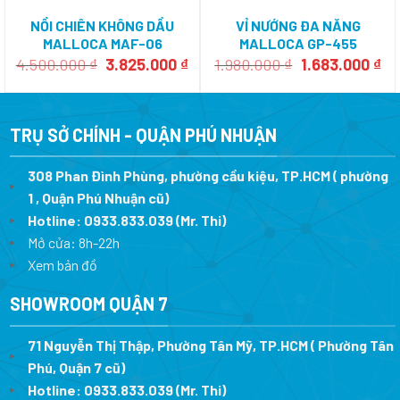
NỒI CHIÊN KHÔNG DẦU
VỈ NƯỚNG ĐA NĂNG
MALLOCA MAF-06
MALLOCA GP-455
Giá
Giá
Giá
Gi
4.500.000
₫
3.825.000
₫
1.980.000
₫
1.683.000
₫
gốc
hiện
gốc
hi
là:
tại
là:
tại
4.500.000 ₫.
là:
1.980.000 ₫.
là:
3.825.000 ₫.
1.
TRỤ SỞ CHÍNH - QUẬN PHÚ NHUẬN
308 Phan Đình Phùng, phường cầu kiệu, TP.HCM ( phường
1 , Quận Phú Nhuận cũ)
Hotline:
0933.833.039
(Mr. Thi)
Mở cửa: 8h-22h
Xem bản đồ
SHOWROOM QUẬN 7
71 Nguyễn Thị Thập, Phường Tân Mỹ, TP.HCM ( Phường Tân
Phú, Quận 7 cũ)
Hotline:
0933.833.039
(Mr. Thi
)