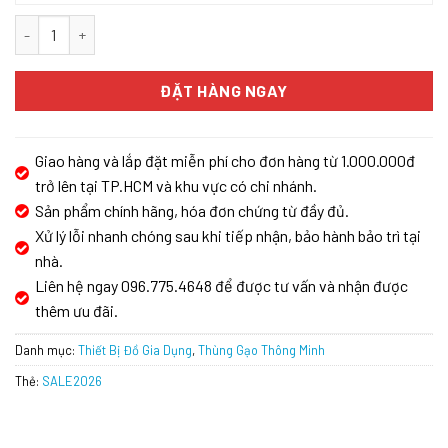
Thùng gạo âm tủ GrandX XR.G302B số lượng
ĐẶT HÀNG NGAY
Giao hàng và lắp đặt miễn phí cho đơn hàng từ 1.000.000đ
trở lên tại TP.HCM và khu vực có chi nhánh.
Sản phẩm chính hãng, hóa đơn chứng từ đầy đủ.
Xử lý lỗi nhanh chóng sau khi tiếp nhận, bảo hành bảo trì tại
nhà.
Liên hệ ngay 096.775.4648 để được tư vấn và nhận được
thêm ưu đãi.
Danh mục:
Thiết Bị Đồ Gia Dụng
,
Thùng Gạo Thông Minh
Thẻ:
SALE2026