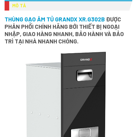
MÔ TẢ
THÙNG GẠO ÂM TỦ GRANDX XR.G302B
ĐƯỢC
PHÂN PHỐI CHÍNH HÃNG BỚI THIẾT BỊ NGOẠI
NHẬP, GIAO HÀNG NHANH, BẢO HÀNH VÀ BẢO
TRÌ TẠI NHÀ NHANH CHÓNG.