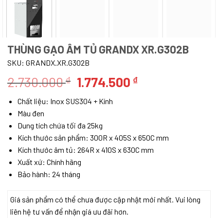
THÙNG GẠO ÂM TỦ GRANDX XR.G302B
SKU:
GRANDX.XR.G302B
Giá
Giá
2.730.000
1.774.500
₫
₫
gốc
hiện
Chất liệu: Inox SUS304 + Kính
là:
tại
Màu đen
2.730.000 ₫.
là:
Dung tích chứa tối đa 25kg
1.774.500 ₫.
Kích thước sản phẩm: 300R x 405S x 650C mm
Kích thước âm tủ: 264R x 410S x 630C mm
Xuất xứ: Chính hãng
Bảo hành: 24 tháng
Giá sản phẩm có thể chưa được cập nhật mới nhất. Vui lòng
liên hệ tư vấn để nhận giá ưu đãi hơn.