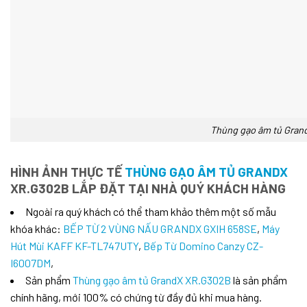
Thùng gạo âm tủ Gran
HÌNH ẢNH THỰC TẾ
THÙNG GẠO ÂM TỦ GRANDX
XR.G302B LẮP ĐẶT TẠI NHÀ QUÝ KHÁCH HÀNG
Ngoài ra quý khách có thể tham khảo thêm một số mẫu
khóa khác:
BẾP TỪ 2 VÙNG NẤU GRANDX GXIH 658SE
,
Máy
Hút Mùi KAFF KF-TL747UTY
,
Bếp Từ Domino Canzy CZ-
I6007DM
,
Sản phẩm
Thùng gạo âm tủ GrandX XR.G302B
là sản phẩm
chính hãng, mới 100% có chứng từ đầy đủ khi mua hàng.