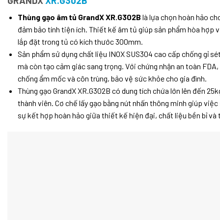
GRANDX
XR.G302B
Thùng gạo âm tủ GrandX XR.G302B
là lựa chọn hoàn hảo ch
đảm bảo tính tiện ích. Thiết kế âm tủ giúp sản phẩm hòa hợp 
lắp đặt trong tủ có kích thước 300mm.
Sản phẩm sử dụng chất liệu INOX SUS304 cao cấp chống gỉ sét v
mà còn tạo cảm giác sang trọng. Với chứng nhận an toàn FDA,
chống ẩm mốc và côn trùng, bảo vệ sức khỏe cho gia đình.
Thùng gạo GrandX XR.G302B có dung tích chứa lớn lên đến 25kg
thành viên. Cơ chế lấy gạo bằng nút nhấn thông minh giúp việc
sự kết hợp hoàn hảo giữa thiết kế hiện đại, chất liệu bền bỉ và t