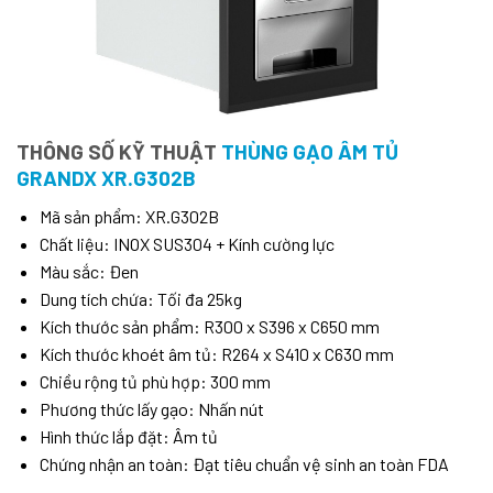
THÔNG SỐ KỸ THUẬT
THÙNG GẠO ÂM TỦ
GRANDX XR.G302B
Mã sản phẩm: XR.G302B
Chất liệu: INOX SUS304 + Kính cường lực
Màu sắc: Đen
Dung tích chứa: Tối đa 25kg
Kích thước sản phẩm: R300 x S396 x C650 mm
Kích thước khoét âm tủ: R264 x S410 x C630 mm
Chiều rộng tủ phù hợp: 300 mm
Phương thức lấy gạo: Nhấn nút
Hình thức lắp đặt: Âm tủ
Chứng nhận an toàn: Đạt tiêu chuẩn vệ sinh an toàn FDA