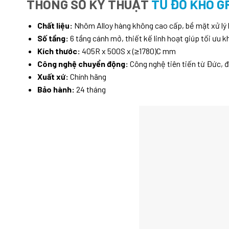
THÔNG SỐ KỸ THUẬT
TỦ ĐỒ KHÔ G
Chất liệu:
Nhôm Alloy hàng không cao cấp, bề mặt xử lý
Số tầng:
6 tầng cánh mở, thiết kế linh hoạt giúp tối ưu k
Kích thước:
405R x 500S x (≥1780)C mm
Công nghệ chuyển động:
Công nghệ tiên tiến từ Đức, đ
Xuất xứ:
Chính hãng
Bảo hành:
24 tháng