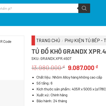
TRANG CHỦ
PHỤ KIỆN TỦ BẾP - 
/
TỦ ĐỒ KHÔ GRANDX XPR.
SKU:
GRANDX.XPR.450T
Giá
Gi
13.980.000
9.087.000
₫
₫
gốc
hi
Chất liệu: Nhôm Alloy hàng không cao cấp
là:
tại
Số tầng: 6
13.980.000 ₫.
là:
Kích thước sản phẩm: 405R x 500S x (≥178
9.0
Xuất xứ: Chính hãng
Bảo hành: 24 tháng