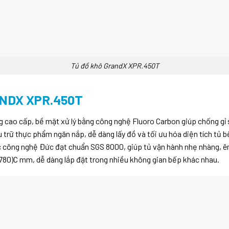
Tủ đồ khô GrandX XPR.450T
NDX XPR.450T
 cao cấp, bề mặt xử lý bằng công nghệ Fluoro Carbon giúp chống gỉ 
 trữ thực phẩm ngăn nắp, dễ dàng lấy đồ và tối ưu hóa diện tích tủ b
 công nghệ Đức đạt chuẩn SGS 8000, giúp tủ vận hành nhẹ nhàng, êm 
1780)C mm, dễ dàng lắp đặt trong nhiều không gian bếp khác nhau.