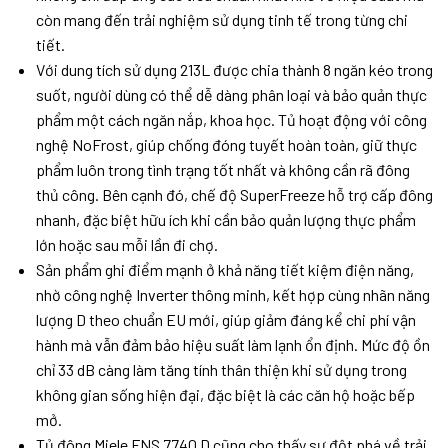
còn mang đến trải nghiệm sử dụng tinh tế trong từng chi
tiết.
Với dung tích sử dụng 213L được chia thành 8 ngăn kéo trong
suốt, người dùng có thể dễ dàng phân loại và bảo quản thực
phẩm một cách ngăn nắp, khoa học. Tủ hoạt động với công
nghệ NoFrost, giúp chống đóng tuyết hoàn toàn, giữ thực
phẩm luôn trong tình trạng tốt nhất và không cần rã đông
thủ công. Bên cạnh đó, chế độ SuperFreeze hỗ trợ cấp đông
nhanh, đặc biệt hữu ích khi cần bảo quản lượng thực phẩm
lớn hoặc sau mỗi lần đi chợ.
Sản phẩm ghi điểm mạnh ở khả năng tiết kiệm điện năng,
nhờ công nghệ Inverter thông minh, kết hợp cùng nhãn năng
lượng D theo chuẩn EU mới, giúp giảm đáng kể chi phí vận
hành mà vẫn đảm bảo hiệu suất làm lạnh ổn định. Mức độ ồn
chỉ 33 dB càng làm tăng tính thân thiện khi sử dụng trong
không gian sống hiện đại, đặc biệt là các căn hộ hoặc bếp
mở.
Tủ đông Miele FNS 7740 D cũng cho thấy sự đột phá về trải