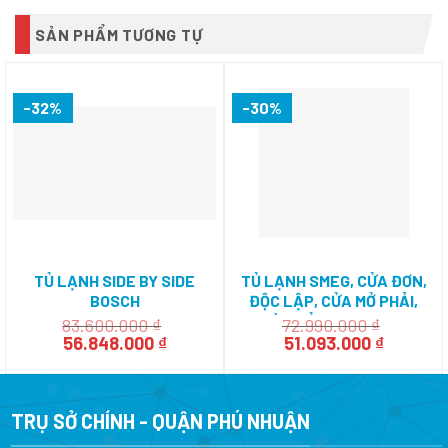
SẢN PHẨM TƯƠNG TỰ
-32%
-30%
TỦ LẠNH SIDE BY SIDE
TỦ LẠNH SMEG, CỬA ĐƠN,
BOSCH
ĐỘC LẬP, CỬA MỞ PHẢI,
HMH.KAI90VI20G|SERIE 8
MÀU ĐỎ, 50’S STYLE
83.600.000
₫
72.990.000
₫
Giá
Giá
Giá
Giá
FAB28RRD3 536.14.237
56.848.000
₫
51.093.000
₫
gốc
hiện
gốc
hiện
là:
tại
là:
tại
83.600.000 ₫.
là:
72.990.000 ₫.
là:
56.848.000 ₫.
51.093.0
TRỤ SỞ CHÍNH - QUẬN PHÚ NHUẬN