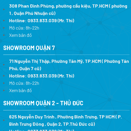
308 Phan Đình Phùng, phường cầu kiệu, TP.HCM ( phường
1 , Quận Phú Nhuận cũ)
Hotline:
0933.833.039
(Mr. Thi)
Mở cửa: 8h-22h
Xem bản đồ
SHOWROOM QUẬN 7
71 Nguyễn Thị Thập, Phường Tân Mỹ, TP.HCM ( Phường Tân
Phú, Quận 7 cũ)
Hotline:
0933.833.039
(Mr. Thi
)
Mở cửa: 8h-22h
Xem bản đồ
SHOWROOM QUẬN 2 - THỦ ĐỨC
625 Nguyễn Duy Trinh , Phường Bình Trưng, TP HCM ( P.
Bình Trưng Đông , Quận 2, TP.Thủ Đức cũ)