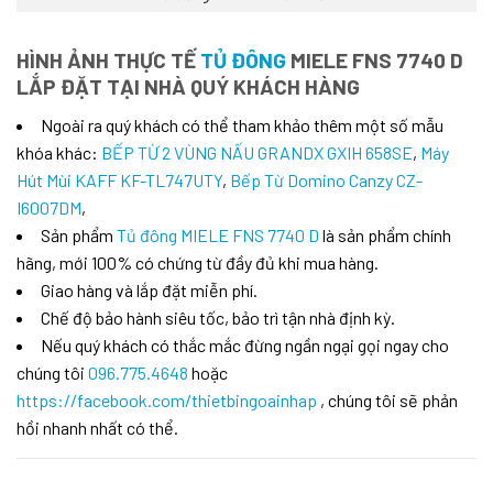
HÌNH ẢNH THỰC TẾ
TỦ ĐÔNG
MIELE FNS 7740 D
LẮP ĐẶT TẠI NHÀ QUÝ KHÁCH HÀNG
Ngoài ra quý khách có thể tham khảo thêm một số mẫu
khóa khác:
BẾP TỪ 2 VÙNG NẤU GRANDX GXIH 658SE
,
Máy
Hút Mùi KAFF KF-TL747UTY
,
Bếp Từ Domino Canzy CZ-
I6007DM
,
Sản phẩm
Tủ đông MIELE FNS 7740 D
là sản phẩm chính
hãng, mới 100% có chứng từ đầy đủ khi mua hàng.
Giao hàng và lắp đặt miễn phí.
Chế độ bảo hành siêu tốc, bảo trì tận nhà định kỳ.
Nếu quý khách có thắc mắc đừng ngần ngại gọi ngay cho
chúng tôi
096.775.4648
hoặc
https://facebook.com/thietbingoainhap
, chúng tôi sẽ phản
hồi nhanh nhất có thể.