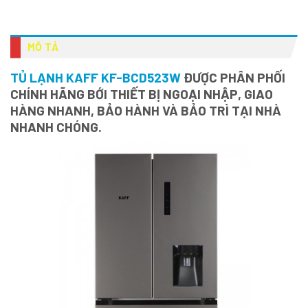
MÔ TẢ
TỦ LẠNH KAFF KF-BCD523W
ĐƯỢC PHÂN PHỐI
CHÍNH HÃNG BỚI THIẾT BỊ NGOẠI NHẬP, GIAO
HÀNG NHANH, BẢO HÀNH VÀ BẢO TRÌ TẠI NHÀ
NHANH CHÓNG.