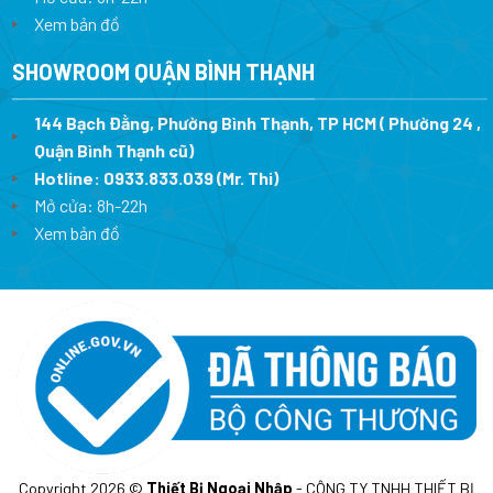
Xem bản đồ
SHOWROOM QUẬN BÌNH THẠNH
144 Bạch Đằng, Phường Bình Thạnh, TP HCM ( Phường 24 ,
Quận Bình Thạnh cũ)
Hotline:
0933.833.039
(Mr. Thi)
Mở cửa: 8h-22h
Xem bản đồ
Copyright 2026 ©
Thiết Bị Ngoại Nhập
- CÔNG TY TNHH THIẾT BỊ