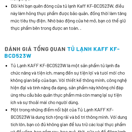
Đôi khi bạn quên đóng cửa tủ lạnh Kaff KF-BCD523W, điều
này làm hỏng thực phẩm được bảo quản, đồng thời làm tăng
mức tiêu thụ điện. Nhờ báo động cửa hé mở, bạn có thể giữ
thực phẩm bên trong được an toàn. .
ĐÁNH GIÁ TỔNG QUAN
TỦ LẠNH KAFF KF-
BCD523W
Tủ Lạnh KAFF KF-BCD523W là một sản phẩm tủ lạnh đa
chức năng và tiện ích, mang đến sự tiện lợi và tươi mới cho
không gian bếp của bạn. Với thiết kế thông minh, công nghệ
hiện đại và tính năng đa dạng, sản phẩm này không chỉ đáp
ứng nhu cầu bảo quản thực phẩm mà còn mang lại sự tiện
ích và sự thoải mái cho người dùng.
Một trong những điểm nổi bật của Tủ Lạnh KAFF KF-
BCD523W là dung tích rộng rãi và bố trí thông minh. Với dung
tích lớn, bạn có đủ không gian để lưu trữ các loại thực phẩm
và đồ uống, bao gồm rau, hoa quả, thịt, sữa và đồ đông lạnh.