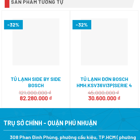
SẢN PHẨM TƯƠNG TỰ
-32%
-32%
TỦ LẠNH SIDE BY SIDE
TỦ LẠNH ĐƠN BOSCH
BOSCH
HMH.KSV36VI3P|SERIE 4
HMH.KAD92SB30|SERIE 8
121.000.000
₫
45.000.000
₫
Giá
Giá
Giá
Giá
82.280.000
₫
30.600.000
₫
gốc
hiện
gốc
hiện
là:
tại
là:
tại
121.000.000 ₫.
là:
45.000.000 ₫.
là:
82.280.000 ₫.
30.600.
TRỤ SỞ CHÍNH - QUẬN PHÚ NHUẬN
308 Phan Đình Phùng, phường cầu kiệu, TP.HCM ( phường