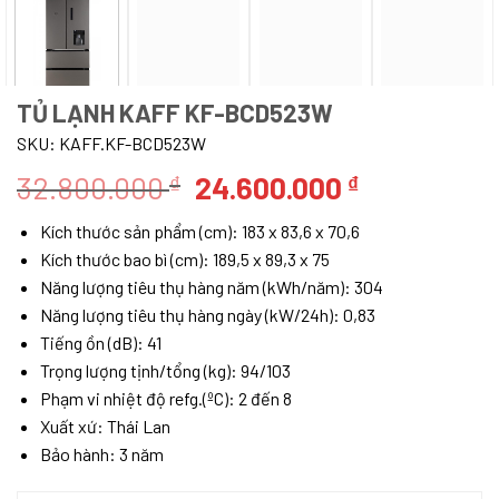
TỦ LẠNH KAFF KF-BCD523W
SKU:
KAFF.KF-BCD523W
Giá
Giá
32.800.000
24.600.000
₫
₫
gốc
hiện
Kích thước sản phẩm (cm): 183 x 83,6 x 70,6
là:
tại
Kích thước bao bì (cm): 189,5 x 89,3 x 75
32.800.000 ₫.
là:
Năng lượng tiêu thụ hàng năm (kWh/năm): 304
24.600.000
Năng lượng tiêu thụ hàng ngày (kW/24h): 0,83
Tiếng ồn (dB): 41
Trọng lượng tịnh/tổng ​​(kg): 94/103
Phạm vi nhiệt độ refg.(ºC): 2 đến 8
Xuất xứ: Thái Lan
Bảo hành: 3 năm