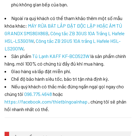
phú không gian bếp của bạn.
Ngoài ra quý khách có thể tham khảo thêm một số mẫu
khóa khác:
MÁY RỬA BÁT LẮP ĐẶT ĐỘC LẬP HOẶC ÂM TỦ
GRANDX SMS8GX86B
,
Công tắc ZB 3GUS 10A Trắng L Hafele
HSL-LS3G01W
,
Công tắc ZB 2GUS 10A trắng L Hafele HSL-
LS2G01W
,
Sản phẩm
Tủ Lạnh KAFF KF-BCD523W
là sản phẩm chính
hãng, mới 100% có chứng từ đầy đủ khi mua hàng.
Giao hàng và lắp đặt miễn phí.
Chế độ bảo hành siêu tốc, bảo trì tận nhà định kỳ.
Nếu quý khách có thắc mắc đừng ngần ngại gọi ngay cho
chúng tôi
096.775.4648
hoặc
https://facebook.com/thietbingoainhap
, chúng tôi sẽ phản
hồi nhanh nhất có thể.