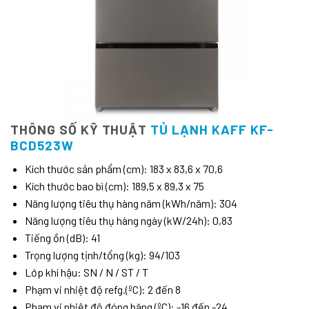
THÔNG SỐ KỸ THUẬT
TỦ LẠNH KAFF KF-
BCD523W
Kích thước sản phẩm (cm): 183 x 83,6 x 70,6
Kích thước bao bì (cm): 189,5 x 89,3 x 75
Năng lượng tiêu thụ hàng năm (kWh/năm): 304
Năng lượng tiêu thụ hàng ngày (kW/24h): 0,83
Tiếng ồn (dB): 41
Trọng lượng tịnh/tổng ​​(kg): 94/103
Lớp khí hậu: SN / N / ST / T
Phạm vi nhiệt độ refg.(ºC): 2 đến 8
Phạm vi nhiệt độ đóng băng (ºC): -16 đến -24