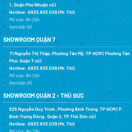
1 , Quận Phú Nhuận cũ)
Hotline:
0933.833.039
(Mr. Thi)
Mở cửa: 8h-22h
Xem bản đồ
SHOWROOM QUẬN 7
71 Nguyễn Thị Thập, Phường Tân Mỹ, TP.HCM ( Phường Tân
Phú, Quận 7 cũ)
Hotline:
0933.833.039
(Mr. Thi
)
Mở cửa: 8h-22h
Xem bản đồ
SHOWROOM QUẬN 2 - THỦ ĐỨC
625 Nguyễn Duy Trinh , Phường Bình Trưng, TP HCM ( P.
Bình Trưng Đông , Quận 2, TP.Thủ Đức cũ)
Hotline:
0933.833.039
(Mr. Thi)
Mở cửa: 8h-22h