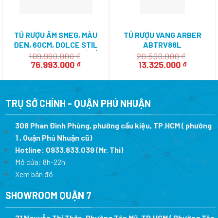
TỦ RƯỢU ÂM SMEG, MÀU
TỦ RƯỢU VANG ARBER
ĐEN, 60CM, DOLCE STIL
ABTRV88L
NOVO, MẶT KÍNH, VỊ TRÍ BẢN
109.990.000
₫
20.500.000
₫
Giá
Giá
Giá
Giá
LỀ: BÊN PHẢI CVI618RWNR2
76.993.000
₫
13.325.000
₫
gốc
hiện
gốc
hiện
535.14.381
là:
tại
là:
tại
109.990.000 ₫.
là:
20.500.000 ₫.
là:
76.993.000 ₫.
13.325.0
TRỤ SỞ CHÍNH - QUẬN PHÚ NHUẬN
308 Phan Đình Phùng, phường cầu kiệu, TP.HCM ( phường
1 , Quận Phú Nhuận cũ)
Hotline:
0933.833.039
(Mr. Thi)
Mở cửa: 8h-22h
Xem bản đồ
SHOWROOM QUẬN 7
71 Nguyễn Thị Thập, Phường Tân Mỹ, TP.HCM ( Phường Tân