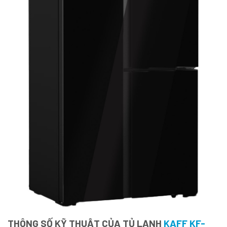
THÔNG SỐ KỸ THUẬT CỦA TỦ LẠNH
KAFF KF-