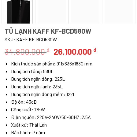
TỦ LẠNH KAFF KF-BCD580W
SKU:
KAFF.KF-BCD580W
Giá
Giá
34.800.000
26.100.000
₫
₫
gốc
hiện
Kích thước sản phẩm: 911x636x1830 mm
là:
tại
Dung tích tổng: 580L
34.800.000 ₫.
là:
Dung tích ngăn đông: 223L
26.100.000 
Dung tích ngăn lạnh: 235L
Dung tích ngăn đông mềm: 122L
Độ ồn: 43dB
Công suất: 175W
Điện nguồn: 220V-240V/50-60HZ, 2.5A
Xuất xứ: Thái Lan
Bảo hành: 7 năm