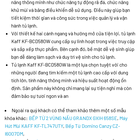
năng thông minh như chức năng tự động rã đá, chức năng
khử mùi và bảng điều khiển dễ sử dụng. Điều này giúp bạn
tiết kiệm thời gian và công sức trong việc quản lý và vận
hành tủ lạnh.
Với thiết kế hai cánh ngang và hướng mở cửa tiện lợi, tủ lạnh
Kaff KF-BCD580W cung cấp sự linh hoạt trong việc truy cập
và sắp xếp thực phẩm. Bên cạnh đó, bề mặt dễ vệ sinh giúp
bạn dễ dàng làm sạch và duy trì vệ sinh cho tủ lạnh.
Tủ lạnh Kaff KF-BCD580W là một lựa chọn tuyệt vời cho
những người đang tìm kiếm một tủ lạnh cao cấp với dung
tích lớn, tính năng thông minh và hiệu suất hoạt động ổn
định. Sản phẩm này không chỉ mang lại sự tiện nghi mà còn
đảm bảo sự tươi ngon và an
Ngoài ra quý khách có thể tham khảo thêm một số mẫu
khóa khác:
BẾP TỪ 2 VÙNG NẤU GRANDX GXIH 658SE
,
Máy
Hút Mùi KAFF KF-TL747UTY
,
Bếp Từ Domino Canzy CZ-
I6007DM
,