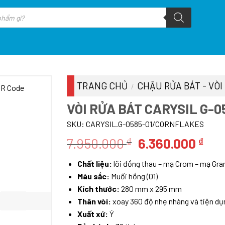
TRANG CHỦ
CHẬU RỬA BÁT - VÒI
/
VÒI RỬA BÁT CARYSIL G-
SKU:
CARYSIL.G-0585-01/CORNFLAKES
Giá
Giá
7.950.000
6.360.000
₫
₫
gốc
hiệ
Chất liệu:
lõi đồng thau – mạ Crom – mạ Gra
là:
tại
Màu sắc:
Muối hồng (01)
7.950.000 ₫.
là:
Kích thước:
280 mm x 295 mm
6.3
Thân vòi:
xoay 360 độ nhẹ nhàng và tiện dụ
Xuất xứ:
Ý