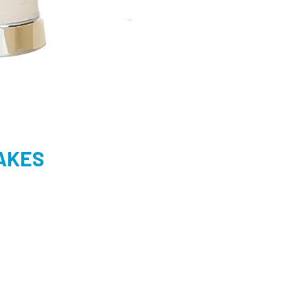
LAKES
.