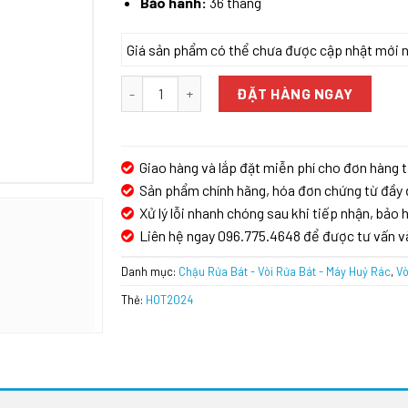
Bảo hành:
36 tháng
Giá sản phẩm có thể chưa được cập nhật mới nhấ
VÒI RỬA BÁT CARYSIL G-0585-01/CORNFLAKES
ĐẶT HÀNG NGAY
Giao hàng và lắp đặt miễn phí cho đơn hàng t
Sản phẩm chính hãng, hóa đơn chứng từ đầy 
Xử lý lỗi nhanh chóng sau khi tiếp nhận, bảo h
Liên hệ ngay 096.775.4648 để được tư vấn v
Danh mục:
Chậu Rửa Bát - Vòi Rửa Bát - Máy Huỷ Rác
,
Vò
Thẻ:
HOT2024