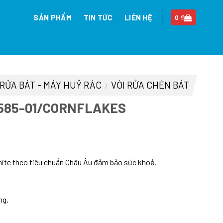
SẢN PHẨM
TIN TỨC
LIÊN HỆ
0
₫
 RỬA BÁT - MÁY HUỶ RÁC
VÒI RỬA CHÉN BÁT
/
0585-01/CORNFLAKES
n
nite theo tiêu chuẩn Châu Âu đảm bảo sức khoẻ.
60.000 ₫.
ng.