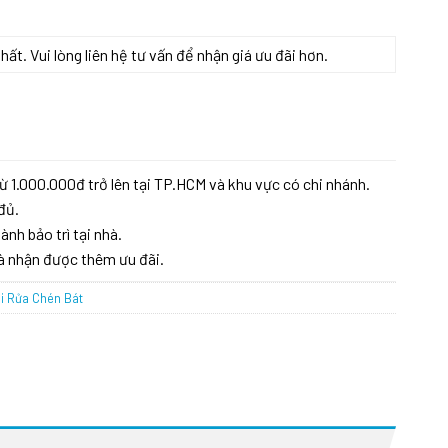
t. Vui lòng liên hệ tư vấn để nhận giá ưu đãi hơn.
 số lượng
ừ 1.000.000đ trở lên tại TP.HCM và khu vực có chi nhánh.
đủ.
ành bảo trì tại nhà.
à nhận được thêm ưu đãi.
i Rửa Chén Bát