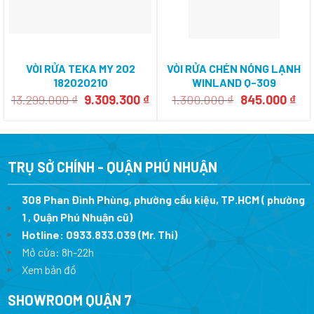
VÒI RỬA TEKA MY 202
VÒI RỬA CHÉN NÓNG LẠNH
182020210
WINLAND Q-309
Giá
Giá
Giá
Giá
13.299.000
₫
9.309.300
₫
1.300.000
₫
845.000
₫
gốc
hiện
gốc
hiệ
là:
tại
là:
tại
13.299.000 ₫.
là:
1.300.000 ₫.
là:
9.309.300 ₫.
845
TRỤ SỞ CHÍNH - QUẬN PHÚ NHUẬN
308 Phan Đình Phùng, phường cầu kiệu, TP.HCM ( phường
1 , Quận Phú Nhuận cũ)
Hotline:
0933.833.039
(Mr. Thi)
Mở cửa: 8h-22h
Xem bản đồ
SHOWROOM QUẬN 7