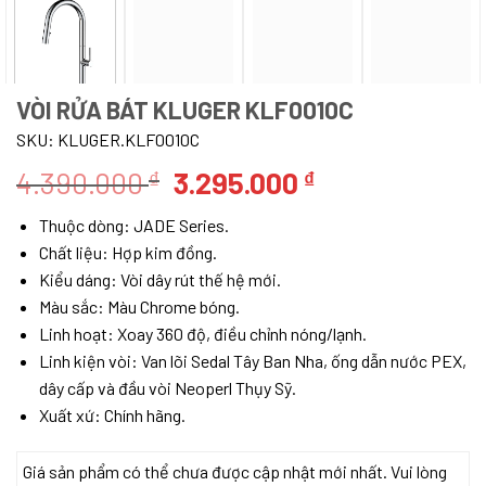
VÒI RỬA BÁT KLUGER KLF0010C
SKU:
KLUGER.KLF0010C
Giá
Giá
4.390.000
3.295.000
₫
₫
gốc
hiện
Thuộc dòng: JADE Series.
là:
tại
Chất liệu: Hợp kim đồng.
4.390.000 ₫.
là:
Kiểu dáng: Vòi dây rút thế hệ mới.
3.295.000 ₫.
Màu sắc: Màu Chrome bóng.
Linh hoạt: Xoay 360 độ, điều chỉnh nóng/lạnh.
Linh kiện vòi: Van lõi Sedal Tây Ban Nha, ống dẫn nước PEX,
dây cấp và đầu vòi Neoperl Thụy Sỹ.
Xuất xứ: Chính hãng.
Giá sản phẩm có thể chưa được cập nhật mới nhất. Vui lòng