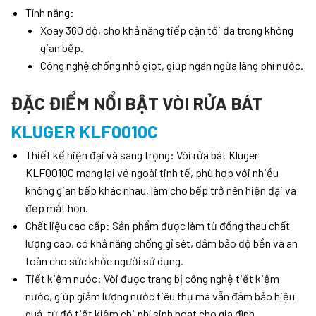
Tính năng:
Xoay 360 độ, cho khả năng tiếp cận tối đa trong không
gian bếp.
Công nghệ chống nhỏ giọt, giúp ngăn ngừa lãng phí nước.
ĐẶC ĐIỂM NỔI BẬT
VÒI RỬA BÁT
KLUGER KLF0010C
Thiết kế hiện đại và sang trọng:
Vòi rửa bát Kluger
KLF0010C mang lại vẻ ngoài tinh tế, phù hợp với nhiều
không gian bếp khác nhau, làm cho bếp trở nên hiện đại và
đẹp mắt hơn.
Chất liệu cao cấp:
Sản phẩm được làm từ đồng thau chất
lượng cao, có khả năng chống gỉ sét, đảm bảo độ bền và an
toàn cho sức khỏe người sử dụng.
Tiết kiệm nước:
Vòi được trang bị công nghệ tiết kiệm
nước, giúp giảm lượng nước tiêu thụ mà vẫn đảm bảo hiệu
quả, từ đó tiết kiệm chi phí sinh hoạt cho gia đình.