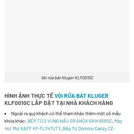
Vòi rửa bát Kluger KLF0010C
HÌNH ẢNH THỰC TẾ
VÒI RỬA BÁT KLUGER
KLF0010C LẮP ĐẶT TẠI NHÀ KHÁCH HÀNG
Ngoài ra quý khách có thể tham khảo thêm một số mẫu
khóa khác:
BẾP TỪ 2 VÙNG NẤU GRANDX GXIH 658SE
,
Máy
Hút Mùi KAFF KF-TL747UTY
,
Bếp Từ Domino Canzy CZ-