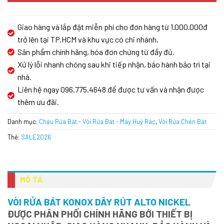
Giao hàng và lắp đặt miễn phí cho đơn hàng từ 1.000.000đ
trở lên tại TP.HCM và khu vực có chi nhánh.
Sản phẩm chính hãng, hóa đơn chứng từ đầy đủ.
Xử lý lỗi nhanh chóng sau khi tiếp nhận, bảo hành bảo trì tại
nhà.
Liên hệ ngay 096.775.4648 để được tư vấn và nhận được
thêm ưu đãi.
Danh mục:
Chậu Rửa Bát - Vòi Rửa Bát - Máy Huỷ Rác
,
Vòi Rửa Chén Bát
Thẻ:
SALE2026
MÔ TẢ
VÒI RỬA BÁT KONOX DÂY RÚT ALTO NICKEL
ĐƯỢC PHÂN PHỐI CHÍNH HÃNG BỚI THIẾT BỊ