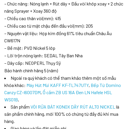
– Chức năng: Nóng lạnh + Rút dây + Đầu vòi khớp xoay + 2 chức
năng Sprayer + Xoay 360 độ
– Chiều cao thân vòi(mm): 415
– Chiều cao từ mặt chậu đến đầu vòi(mm): 205
– Nguyên vật liệu: Hợp kim đồng 61% tiêu chuẩn Châu Âu
CW617N
– Bề mặt: PVD Nickel 5 lớp
– Lõi trộn nóng lạnh: SEDAL Tây Ban Nha
– Dây cấp: NEOPERL Thụy Sỹ
Bảo hành chính hãng 5 (năm)
Ngoài ra quý khách có thể tham khảo thêm một số mẫu
khóa khác:
Máy Hút Mùi KAFF KF-TL747UTY
,
Bếp Từ Domino
Canzy CZ-I6007DM
,
Ổ cắm ZB US 16A Đen LN Hafele HSL
WS01B
,
Sản phẩm
VÒI RỬA BÁT KONOX DÂY RÚT ALTO NICKEL
là
sản phẩm chính hãng, mới 100% có chứng từ đầy đủ khi mua
hàng.
Giao hàng và lắp đặt miễn phí.