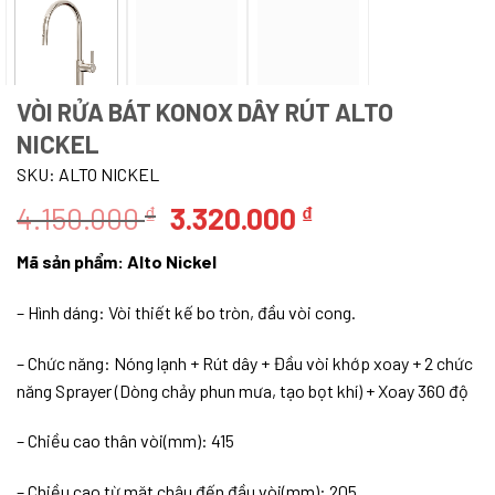
VÒI RỬA BÁT KONOX DÂY RÚT ALTO
NICKEL
SKU:
ALTO NICKEL
Giá
Giá
4.150.000
3.320.000
₫
₫
gốc
hiện
Mã sản phẩm: Alto Nickel
là:
tại
4.150.000 ₫.
là:
– Hình dáng: Vòi thiết kế bo tròn, đầu vòi cong.
3.320.000 ₫.
– Chức năng: Nóng lạnh + Rút dây + Đầu vòi khớp xoay + 2 chức
năng Sprayer (Dòng chảy phun mưa, tạo bọt khí) + Xoay 360 độ
– Chiều cao thân vòi(mm): 415
– Chiều cao từ mặt chậu đến đầu vòi(mm): 205