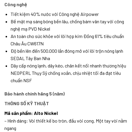
Công nghệ
Tiết kiệm 40% nước với Công nghệ Airpower
Bề mặt mạ sáng bóng bền lâu, chống bám vân tay với công
nghệ mạ PVD Nickel
An toàn cho sức khỏe với lõi hợp kim Đồng 61% tiêu chuẩn
Châu Âu CW617N
Độ bền lên đến 500.000 lần đóng mở với lõi trộn nóng lạnh
SEDAL Tây Ban Nha
Dây cấp nóng lạnh, dây kéo, chân kết nối nhanh thương hiệu
NEOPERL Thụy Sỹ chống xoắn, chịu nhiệt tối đa đạt tiêu
chuẩn NSF
Bảo hành chính hãng 5 (năm)
THÔNG SỐ KỸ THUẬT
Mã sản phẩm: Alto Nickel
– Hình dáng: Vòi thiết kế bo tròn, đầu vòi cong. Một tay vòi nằm
ngang