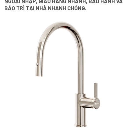
NGOẠI NHẬP, GIAO HÀNG NHANH, BẢO HÀNH VÀ
BẢO TRÌ TẠI NHÀ NHANH CHÓNG.