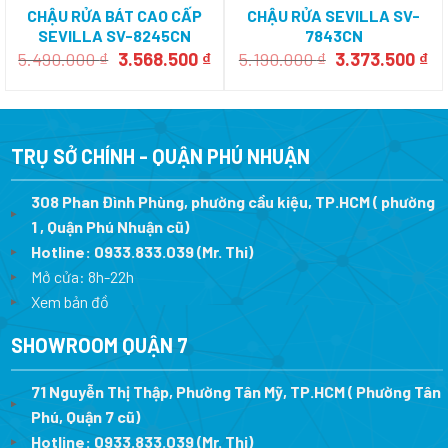
CHẬU RỬA BÁT CAO CẤP
CHẬU RỬA SEVILLA SV-
SEVILLA SV-8245CN
7843CN
Giá
Giá
Giá
Gi
5.490.000
₫
3.568.500
₫
5.190.000
₫
3.373.500
₫
gốc
hiện
gốc
hi
là:
tại
là:
tại
5.490.000 ₫.
là:
5.190.000 ₫.
là:
3.568.500 ₫.
3.
TRỤ SỞ CHÍNH - QUẬN PHÚ NHUẬN
308 Phan Đình Phùng, phường cầu kiệu, TP.HCM ( phường
1 , Quận Phú Nhuận cũ)
Hotline:
0933.833.039
(Mr. Thi)
Mở cửa: 8h-22h
Xem bản đồ
SHOWROOM QUẬN 7
71 Nguyễn Thị Thập, Phường Tân Mỹ, TP.HCM ( Phường Tân
Phú, Quận 7 cũ)
Hotline:
0933.833.039
(Mr. Thi
)