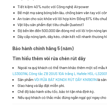
Tiết kiệm 40% nước với Công nghệ Airpower
Bề mặt mạ sáng bóng bền lâu, chống bám vân tay với c
An toàn cho sức khỏe với lõi hợp kim Đồng 61% tiêu ch
Vật liệu sản phẩm đạt tiêu chuẩn Quatest1
Độ bền lên đến 500.000 lần đóng mở với lõi trộn nóng l
Dây cấp nóng lạnh, dây kéo, chân kết nối nhanh thương 
Bảo hành chính hãng 5 (năm)
Tìm hiểu thêm vòi rửa chén rút dây
Ngoài ra quý khách có thể tham khảo thêm một số mẫu
LS3G01W
,
Công tắc ZB 2GUS 10A trắng L Hafele HSL-LS2G0
Sản phẩm
VÒI RỬA BÁT KONOX RÚT DÂY KN1901N
là sản
Giao hàng và lắp đặt miễn phí.
Chế độ bảo hành siêu tốc, bảo trì tận nhà định kỳ.
Nếu quý khách có thắc mắc đừng ngần ngại gọi ngay cho