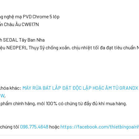
ông nghệ mạ PVD Chrome 5 lớp
uẩn Châu Âu CW617N
ạnh SEDAL Tây Ban Nha
hiệu NEOPERL Thụy Sỹ chống xoắn, chịu nhiệt tối đa đạt tiêu chuẩn
 khóa khác:
MÁY RỬA BÁT LẮP ĐẶT ĐỘC LẬP HOẶC ÂM TỦ GRANDX
1W
,
 phẩm chính hãng, mới 100% có chứng từ đầy đủ khi mua hàng.
 chúng tôi
096.775.4648
hoặc
https://facebook.com/thietbingoain