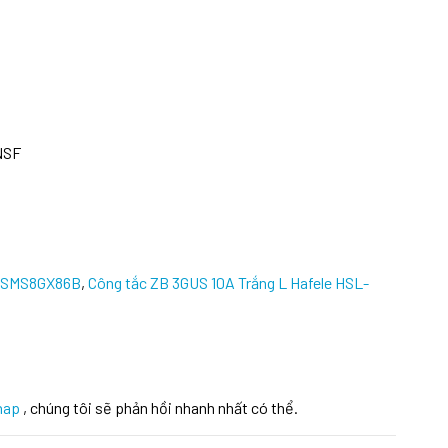
 NSF
 SMS8GX86B
,
Công tắc ZB 3GUS 10A Trắng L Hafele HSL-
hap
, chúng tôi sẽ phản hồi nhanh nhất có thể.