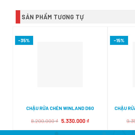
SẢN PHẨM TƯƠNG TỰ
-35%
-15%
CHẬU RỬA CHÉN WINLAND D60
CHẬU RỬ
Giá
Giá
8.200.000
₫
5.330.000
₫
9.3
gốc
hiện
là:
tại