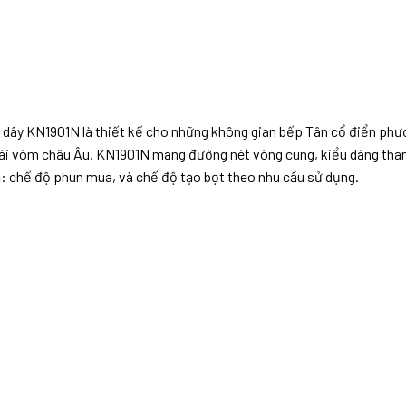
t dây KN1901N là thiết kế cho những không gian bếp Tân cổ điển phươ
mái vòm châu Âu, KN1901N mang đường nét vòng cung, kiểu dáng thanh 
ả: chế độ phun mua, và chế độ tạo bọt theo nhu cầu sử dụng.