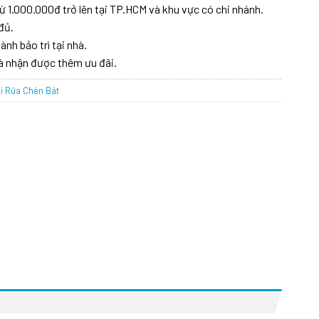
ừ 1.000.000đ trở lên tại TP.HCM và khu vực có chi nhánh.
đủ.
ành bảo trì tại nhà.
à nhận được thêm ưu đãi.
i Rửa Chén Bát