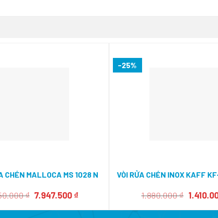
-25%
A CHÉN MALLOCA MS 1028 N
VÒI RỬA CHÉN INOX KAFF K
Giá
Giá
Giá
50.000
₫
7.947.500
₫
1.880.000
₫
1.410.0
gốc
hiện
gốc
là:
tại
là: