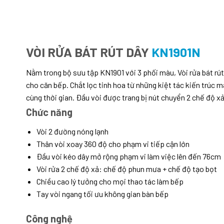
VÒI RỬA BÁT RÚT DÂY
KN1901N
Nằm trong bộ sưu tập KN1901 với 3 phối màu, Vòi rửa bát rú
cho căn bếp.
Chắt lọc tinh hoa từ những kiệt tác kiến trúc 
cùng thời gian.
Đầu vòi được trang bị nút chuyển 2 chế độ x
Chức năng
Vòi 2 đường nóng lạnh
Thân vòi xoay 360 độ cho phạm vi tiếp cận lớn
Đầu vòi kéo dây mở rộng phạm vi làm việc lên đến 76cm
Vòi rửa 2 chế độ xả: chế độ phun mưa + chế độ tạo bọt
Chiều cao lý tưởng cho mọi thao tác làm bếp
Tay vòi ngang tối ưu không gian bàn bếp
Công nghệ