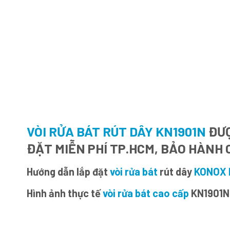
VÒI RỬA BÁT RÚT DÂY KN1901N
ĐƯỢ
ĐẶT MIỄN PHÍ TP.HCM, BẢO HÀNH 
Hướng dẫn lắp đặt
vòi rửa bát
rút dây
KONOX 
Hình ảnh thực tế
vòi rửa bát cao cấp
KN1901N