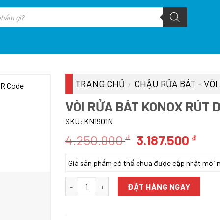
TRANG CHỦ
CHẬU RỬA BÁT - VÒI
/
VÒI RỬA BÁT KONOX RÚT 
SKU:
KN1901N
Giá
Giá
4.250.000
3.187.500
₫
₫
gốc
hiệ
Giá sản phẩm có thể chưa được cập nhật mới nhấ
là:
tại
4.250.000 ₫.
là:
VÒI RỬA BÁT KONOX RÚT DÂY KN1901N số lượng
ĐẶT HÀNG NGAY
3.18