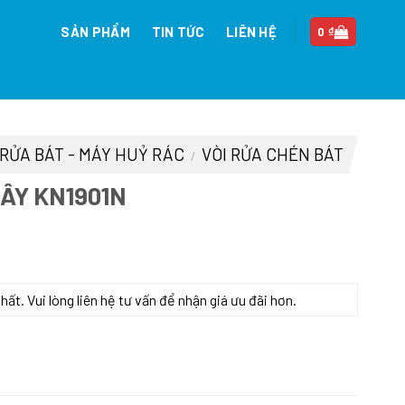
SẢN PHẨM
TIN TỨC
LIÊN HỆ
0
₫
 RỬA BÁT - MÁY HUỶ RÁC
VÒI RỬA CHÉN BÁT
/
DÂY KN1901N
n
t. Vui lòng liên hệ tư vấn để nhận giá ưu đãi hơn.
7.500 ₫.