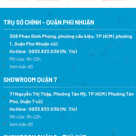
gốc
hiện
gốc
hi
là:
tại
là:
tại
4.880.000 ₫.
là:
3.480.000 ₫.
là:
3.660.000 ₫.
2.
TRỤ SỞ CHÍNH - QUẬN PHÚ NHUẬN
308 Phan Đình Phùng, phường cầu kiệu, TP.HCM ( phường
1 , Quận Phú Nhuận cũ)
Hotline:
0933.833.039
(Mr. Thi)
Mở cửa: 8h-22h
Xem bản đồ
SHOWROOM QUẬN 7
71 Nguyễn Thị Thập, Phường Tân Mỹ, TP.HCM ( Phường Tân
Phú, Quận 7 cũ)
Hotline:
0933.833.039
(Mr. Thi
)
Mở cửa: 8h-22h
Xem bản đồ