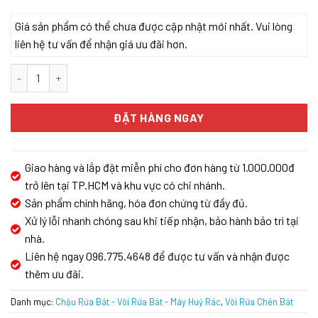
Giá sản phẩm có thể chưa được cập nhật mới nhất. Vui lòng
liên hệ tư vấn để nhận giá ưu đãi hơn.
VÒI RỬA CHÉN TEKA ELAN-MW 35931802 số lượng
ĐẶT HÀNG NGAY
Giao hàng và lắp đặt miễn phí cho đơn hàng từ 1.000.000đ
trở lên tại TP.HCM và khu vực có chi nhánh.
Sản phẩm chính hãng, hóa đơn chứng từ đầy đủ.
Xử lý lỗi nhanh chóng sau khi tiếp nhận, bảo hành bảo trì tại
nhà.
Liên hệ ngay 096.775.4648 để được tư vấn và nhận được
thêm ưu đãi.
Danh mục:
Chậu Rửa Bát - Vòi Rửa Bát - Máy Huỷ Rác
,
Vòi Rửa Chén Bát