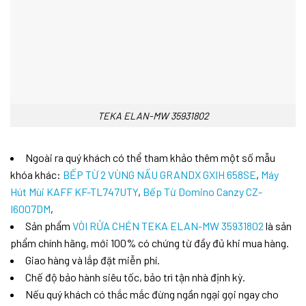
TEKA ELAN-MW 35931802
Ngoài ra quý khách có thể tham khảo thêm một số mẫu
khóa khác:
BẾP TỪ 2 VÙNG NẤU GRANDX GXIH 658SE
,
Máy
Hút Mùi KAFF KF-TL747UTY
,
Bếp Từ Domino Canzy CZ-
I6007DM
,
Sản phẩm
VÒI RỬA CHÉN TEKA ELAN-MW 35931802
là sản
phẩm chính hãng, mới 100% có chứng từ đầy đủ khi mua hàng.
Giao hàng và lắp đặt miễn phí.
Chế độ bảo hành siêu tốc, bảo trì tận nhà định kỳ.
Nếu quý khách có thắc mắc đừng ngần ngại gọi ngay cho