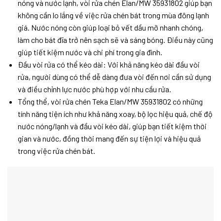
nóng và nước lạnh, vòi rửa chén Elan/MW 35931802 giúp bạn
không cần lo lắng về việc rửa chén bát trong mùa đông lạnh
giá. Nước nóng còn giúp loại bỏ vết dầu mỡ nhanh chóng,
làm cho bát đĩa trở nên sạch sẽ và sáng bóng. Điều này cũng
giúp tiết kiệm nước và chi phí trong gia đình.
Đầu vòi rửa có thể kéo dài: Với khả năng kéo dài đầu vòi
rửa, người dùng có thể dễ dàng đưa vòi đến nơi cần sử dụng
và điều chỉnh lực nước phù hợp với nhu cầu rửa.
Tổng thể, vòi rửa chén Teka Elan/MW 35931802 có những
tính năng tiện ích như khả năng xoay, bộ lọc hiệu quả, chế độ
nước nóng/lạnh và đầu vòi kéo dài, giúp bạn tiết kiệm thời
gian và nước, đồng thời mang đến sự tiện lợi và hiệu quả
trong việc rửa chén bát.