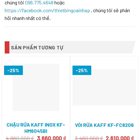
chúng tôi
096.775.4648
hoặc
https://facebook.com/thietbingoainhap
, chúng tôi sẽ phản
hồi nhanh nhất có thể.
SẢN PHẨM TƯƠNG TỰ
-25%
-25%
CHẬU RỬA KAFF INOX KF-
VÒI RỬA KAFF KF-FC8206
HM6045BI
Giá
Giá
Giá
Gi
4.880.000
₫
3.660.000
₫
3.480.000
₫
2.610.000
₫