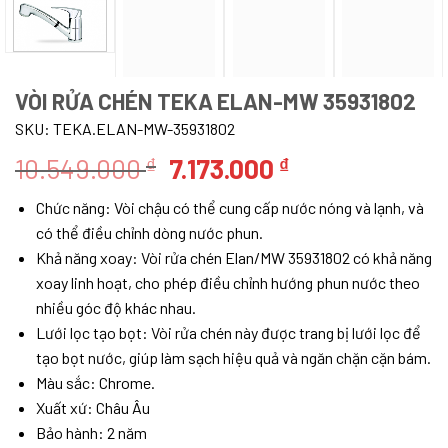
VÒI RỬA CHÉN TEKA ELAN-MW 35931802
SKU:
TEKA.ELAN-MW-35931802
Giá
Giá
10.549.000
7.173.000
₫
₫
gốc
hiện
Chức năng: Vòi chậu có thể cung cấp nước nóng và lạnh, và
là:
tại
có thể điều chỉnh dòng nước phun.
10.549.000 ₫.
là:
Khả năng xoay: Vòi rửa chén Elan/MW 35931802 có khả năng
7.173.000 ₫.
xoay linh hoạt, cho phép điều chỉnh hướng phun nước theo
nhiều góc độ khác nhau.
Lưới lọc tạo bọt: Vòi rửa chén này được trang bị lưới lọc để
tạo bọt nước, giúp làm sạch hiệu quả và ngăn chặn cặn bám.
Màu sắc: Chrome.
Xuất xứ: Châu Âu
Bảo hành: 2 năm