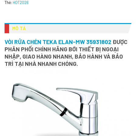
Thẻ:
HOT2026
MÔ TẢ
VÒI RỬA CHÉN TEKA ELAN-MW 35931802
ĐƯỢC
PHÂN PHỐI CHÍNH HÃNG BỚI THIẾT BỊ NGOẠI
NHẬP, GIAO HÀNG NHANH, BẢO HÀNH VÀ BẢO
TRÌ TẠI NHÀ NHANH CHÓNG.