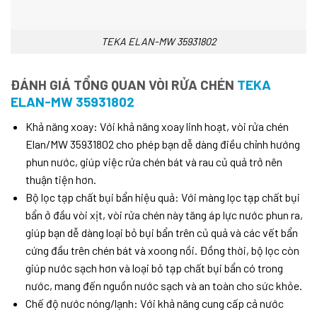
TEKA ELAN-MW 35931802
ĐÁNH GIÁ TỔNG QUAN VÒI RỬA CHÉN
TEKA
ELAN-MW 35931802
Khả năng xoay: Với khả năng xoay linh hoạt, vòi rửa chén
Elan/MW 35931802 cho phép bạn dễ dàng điều chỉnh hướng
phun nước, giúp việc rửa chén bát và rau củ quả trở nên
thuận tiện hơn.
Bộ lọc tạp chất bụi bẩn hiệu quả: Với màng lọc tạp chất bụi
bẩn ở đầu vòi xịt, vòi rửa chén này tăng áp lực nước phun ra,
giúp bạn dễ dàng loại bỏ bụi bẩn trên củ quả và các vết bẩn
cứng đầu trên chén bát và xoong nồi. Đồng thời, bộ lọc còn
giúp nước sạch hơn và loại bỏ tạp chất bụi bẩn có trong
nước, mang đến nguồn nước sạch và an toàn cho sức khỏe.
Chế độ nước nóng/lạnh: Với khả năng cung cấp cả nước