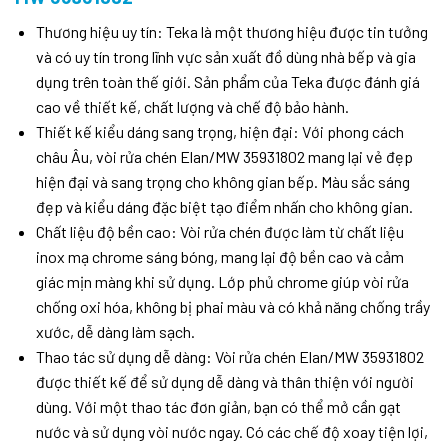
Thương hiệu uy tín: Teka là một thương hiệu được tin tưởng
và có uy tín trong lĩnh vực sản xuất đồ dùng nhà bếp và gia
dụng trên toàn thế giới. Sản phẩm của Teka được đánh giá
cao về thiết kế, chất lượng và chế độ bảo hành.
Thiết kế kiểu dáng sang trọng, hiện đại: Với phong cách
châu Âu, vòi rửa chén Elan/MW 35931802 mang lại vẻ đẹp
hiện đại và sang trọng cho không gian bếp. Màu sắc sáng
đẹp và kiểu dáng đặc biệt tạo điểm nhấn cho không gian.
Chất liệu độ bền cao: Vòi rửa chén được làm từ chất liệu
inox mạ chrome sáng bóng, mang lại độ bền cao và cảm
giác mịn màng khi sử dụng. Lớp phủ chrome giúp vòi rửa
chống oxi hóa, không bị phai màu và có khả năng chống trầy
xước, dễ dàng làm sạch.
Thao tác sử dụng dễ dàng: Vòi rửa chén Elan/MW 35931802
được thiết kế để sử dụng dễ dàng và thân thiện với người
dùng. Với một thao tác đơn giản, bạn có thể mở cần gạt
nước và sử dụng vòi nước ngay. Có các chế độ xoay tiện lợi,