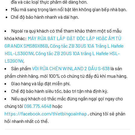
đĩa và các loại thực phẩm dễ dàng hơn.
Mẫu mã sang trọng làm nổi bật lên không gian bếp nhà bạn.
Chế độ bảo hành nhanh và dài hạn.
Ngoài ra quý khách có thể tham khảo thêm một số mẫu
khóa khác:
MÁY RỬA BÁT LẮP ĐẶT ĐỘC LẬP HOẶC ÂM TỦ
GRANDX SMS8GX86B
,
Công tắc ZB 3GUS 10A Trắng L Hafele
HSL-LS3G01W
,
Công tắc ZB 2GUS 10A trắng L Hafele HSL-
LS2G01W
,
Sản phẩm
VÒI RỬA CHÉN WINLAND 2 ĐẦU S-638
là sản
phẩm chính hãng, mới 100% có chứng từ đầy đủ khi mua hàng.
Giao hàng và lắp đặt miễn phí.
Chế độ bảo hành siêu tốc, bảo trì tận nhà định kỳ.
Nếu quý khách có thắc mắc đừng ngần ngại gọi ngay cho
chúng tôi
096.775.4648
hoặc
https://facebook.com/thietbingoainhap
, chúng tôi sẽ phản
hồi nhanh nhất có thể.