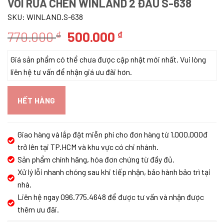
VÒI RỬA CHÉN WINLAND 2 ĐẦU S-638
SKU:
WINLAND.S-638
Giá
Giá
770.000
500.000
₫
₫
gốc
hiện
Giá sản phẩm có thể chưa được cập nhật mới nhất. Vui lòng
là:
tại
liên hệ tư vấn để nhận giá ưu đãi hơn.
770.000 ₫.
là:
500.000 ₫.
HẾT HÀNG
Giao hàng và lắp đặt miễn phí cho đơn hàng từ 1.000.000đ
trở lên tại TP.HCM và khu vực có chi nhánh.
Sản phẩm chính hãng, hóa đơn chứng từ đầy đủ.
Xử lý lỗi nhanh chóng sau khi tiếp nhận, bảo hành bảo trì tại
nhà.
Liên hệ ngay 096.775.4648 để được tư vấn và nhận được
thêm ưu đãi.