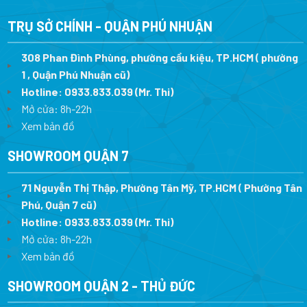
2.100.000 ₫.
là:
8.300.000 ₫.
là:
1.470.000 ₫.
5.
TRỤ SỞ CHÍNH - QUẬN PHÚ NHUẬN
308 Phan Đình Phùng, phường cầu kiệu, TP.HCM ( phường
1 , Quận Phú Nhuận cũ)
Hotline:
0933.833.039
(Mr. Thi)
Mở cửa: 8h-22h
Xem bản đồ
SHOWROOM QUẬN 7
71 Nguyễn Thị Thập, Phường Tân Mỹ, TP.HCM ( Phường Tân
Phú, Quận 7 cũ)
Hotline:
0933.833.039
(Mr. Thi
)
Mở cửa: 8h-22h
Xem bản đồ
SHOWROOM QUẬN 2 - THỦ ĐỨC