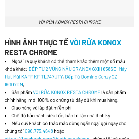
VÒI RỬA KONOX RESTA CHROME
HÌNH ẢNH THỰC TẾ
VÒI RỬA KONOX
RESTA CHROME
Ngoài ra quý khách có thể tham khảo thêm một số mẫu
khóa khác:
BẾP TỪ 2 VÙNG NẤU GRANDX GXIH 658SE
,
Máy
Hút Mùi KAFF KF-TL747UTY
,
Bếp Từ Domino Canzy CZ-
I6007DM
,
Sản phẩm
VÒI RỬA KONOX RESTA CHROME
là sản phẩm
chính hãng, mới 100% có chứng từ đầy đủ khi mua hàng.
Giao hàng và lắp đặt miễn phí.
Chế độ bảo hành siêu tốc, bảo trì tận nhà định kỳ.
Nếu quý khách có thắc mắc đừng ngần ngại gọi ngay cho
chúng tôi
096.775.4648
hoặc
https://facebook.com/thietbingoainhap
, chúng tôi sẽ phản