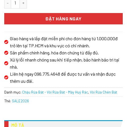
VÒI RỬA KONOX RESTA CHROME số lượng
ĐẶT HÀNG NGAY
Giao hàng và lắp đặt miễn phí cho đơn hàng từ 1.000.000đ
trở lên tại TP.HCM và khu vực có chi nhánh.
Sản phẩm chính hãng, hóa đơn chứng từ đầy đủ.
Xử lý lỗi nhanh chóng sau khi tiếp nhận, bảo hành bảo trì tại
nhà.
Liên hệ ngay 096.775.4648 để được tư vấn và nhận được
thêm ưu đãi.
Danh mục:
Chậu Rửa Bát - Vòi Rửa Bát - Máy Huỷ Rác
,
Vòi Rửa Chén Bát
Thẻ:
SALE2026
MÔ TẢ