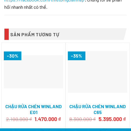
hồi nhanh nhất có thể.
SẢN PHẨM TƯƠNG TỰ
-30%
-35%
CHẬU RỬA CHÉN WINLAND
CHẬU RỬA CHÉN WINLAND
E01
C65
Giá
Giá
Giá
Gi
2.100.000
₫
1.470.000
₫
8.300.000
₫
5.395.000
₫
gốc
hiện
gốc
hi
là:
tại
là:
tạ