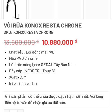
VÒI RỬA KONOX RESTA CHROME
SKU:
KONOX.RESTA CHROME
Giá
Giá
13.600.000
10.880.000
₫
₫
gốc
hiện
Chất liệu: Lõi đồng mạ PVD
là:
tại
Màu PVD Chrome
13.600.000 ₫.
là:
Lõi trộn nóng lạnh: SEDAL Tây Ban Nha
10.880.000 ₫
Dây cấp: NEOPERL Thụy Sĩ
Xuất xứ: Ý
Bảo hành: 5 năm
Giá sản phẩm có thể chưa được cập nhật mới nhất. Vui lòng
liên hệ tư vấn để nhận giá ưu đãi hơn.