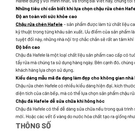
Hafele đúng ý với mình nhất, và trong bài viết này, chúng tô
Những tiêu chí cần biết khi lựa chọn chậu rửa chén Hafe
Độ an toàn với sức khỏe cao
Chậu rửa chén Hafele
– sản phẩm được làm từ chất liệu ca
kỹ thuật trong từng khâu sản xuất. Ưu điểm của sản phẩm là
tuyệt đối này, những nhà nội trợ chắc chắn sẽ rất an tâm kh
Độ bền cao
Chậu đá Hafele là một loại chất liệu sản phẩm cao cấp có tuổ
tẩy rửa mà chúng ta sử dụng hàng ngày. Bên cạnh đó, chúng
khách hàng lựa chọn sử dụng.
Kiểu dáng mẫu mã đa dạng làm đẹp cho không gian nhà
Chậu rửa chén Hafele có nhiều kiểu dáng hiện đại, kích thướ
diện tích của căn bếp, mà có thể lựa chọn sản phẩm chậu rửa
Chậu đá Hafele dễ sửa chữa khi hỏng hóc
Chậu đá Hafele có thể dễ dàng sửa chữa nếu trong quá trình
mới. Hoặc các vết ố vàng do nước hóa chất tạo ra giống như 
THÔNG SỐ