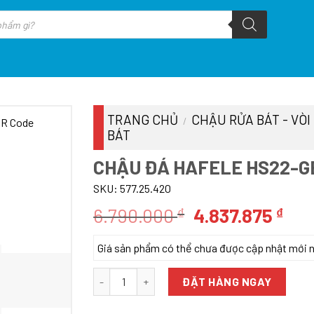
TRANG CHỦ
CHẬU RỬA BÁT - VÒI
/
BÁT
CHẬU ĐÁ HAFELE HS22-GE
SKU:
577.25.420
Giá
Giá
6.790.000
4.837.875
₫
₫
gốc
hiệ
Giá sản phẩm có thể chưa được cập nhật mới nhấ
là:
tại
6.790.000 ₫.
là:
Chậu đá Hafele HS22-GEN1S60M - màu kem 577
ĐẶT HÀNG NGAY
4.8