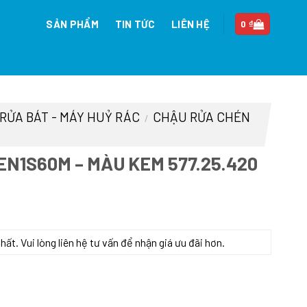
SẢN PHẨM
TIN TỨC
LIÊN HỆ
0
₫
 RỬA BÁT - MÁY HUỶ RÁC
CHẬU RỬA CHÉN
/
N1S60M – MÀU KEM 577.25.420
n
t. Vui lòng liên hệ tư vấn để nhận giá ưu đãi hơn.
.25.420 số lượng
37.875 ₫.