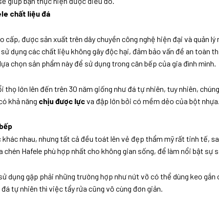
i sẽ giúp bạn thực hiện được điều đó.
le chất liệu đá
o cấp, được sản xuất trên dây chuyền công nghệ hiện đại và quản lý 
 sử dụng các chất liệu không gây độc hại, đảm bảo vấn đề an toàn 
i lựa chọn sản phẩm này để sử dụng trong căn bếp của gia đình mình.
i thọ lớn lên đến trên 30 năm giống như đá tự nhiên, tuy nhiên, chún
 có khả năng
chịu được lực
va đập lớn bởi có mềm dẻo của bột nhựa. 
 bếp
c khác nhau, nhưng tất cả đều toát lên vẻ đẹp thẩm mỹ rất tinh tế, 
 chén Hafele phù hợp nhất cho không gian sống, để làm nổi bật sự san
 sử dụng gặp phải những trường hợp như nứt vỡ có thể dùng keo gắn 
đá tự nhiên thì việc tẩy rửa cũng vô cùng đơn giản.