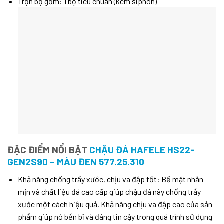
Trọn bộ gồm: 1 bộ tiêu chuẩn (kèm siphon)
ĐẶC ĐIỂM NỔI BẬT
CHẬU ĐÁ HAFELE HS22-
GEN2S90 – MÀU ĐEN 577.25.310
Khả năng chống trầy xước, chịu va đập tốt: Bề mặt nhẵn
mịn và chất liệu đá cao cấp giúp chậu đá này chống trầy
xước một cách hiệu quả. Khả năng chịu va đập cao của sản
phẩm giúp nó bền bỉ và đáng tin cậy trong quá trình sử dụng