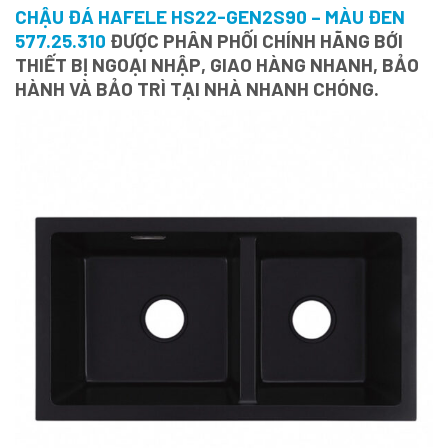
CHẬU ĐÁ HAFELE HS22-GEN2S90 – MÀU ĐEN
577.25.310
ĐƯỢC PHÂN PHỐI CHÍNH HÃNG BỚI
THIẾT BỊ NGOẠI NHẬP, GIAO HÀNG NHANH, BẢO
HÀNH VÀ BẢO TRÌ TẠI NHÀ NHANH CHÓNG.