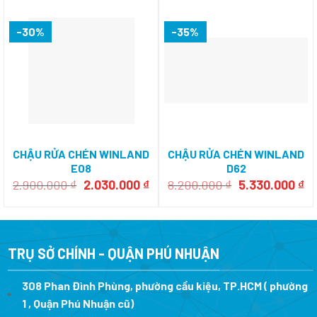
-30%
-35%
CHẬU RỬA CHÉN WINLAND
CHẬU RỬA CHÉN WINLAND
E08
D62
Giá
Giá
Giá
Gi
2.900.000
₫
2.030.000
₫
8.200.000
₫
5.330.000
₫
gốc
hiện
gốc
hi
là:
tại
là:
tạ
2.900.000 ₫.
là:
8.200.000 ₫.
là:
2.030.000 ₫.
5.
TRỤ SỞ CHÍNH - QUẬN PHÚ NHUẬN
308 Phan Đình Phùng, phường cầu kiệu, TP.HCM ( phường
1 , Quận Phú Nhuận cũ)