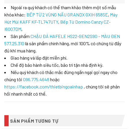
Ngoài ra quý khách có thể tham khảo thêm một số mẫu
khóa khác:
BẾP TỪ 2 VÙNG NẤU GRANDX GXIH 658SE
,
Máy
Hút Mùi KAFF KF-TL747UTY
,
Bếp Từ Domino Canzy CZ-
I6007DM
,
Sản phẩm
CHẬU ĐÁ HAFELE HS22-GEN2S90 – MÀU ĐEN
577.25.310
là sản phẩm chính hãng, mới 100% có chứng từ đầy
đủ khi mua hàng.
Giao hàng và lắp đặt miễn phí.
Chế độ bảo hành siêu tốc, bảo trì tận nhà định kỳ.
Nếu quý khách có thắc mắc đừng ngần ngại gọi ngay cho
chúng tôi
096.775.4648
hoặc
https://facebook.com/thietbingoainhap
, chúng tôi sẽ phản
hồi nhanh nhất có thể.
SẢN PHẨM TƯƠNG TỰ