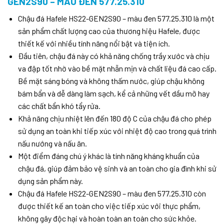
GEN2S90 – MÀU ĐEN 577.25.310
Chậu đá Hafele HS22-GEN2S90 – màu đen 577.25.310 là một
sản phẩm chất lượng cao của thương hiệu Hafele, được
thiết kế với nhiều tính năng nổi bật và tiện ích.
Đầu tiên, chậu đá này có khả năng chống trầy xước và chịu
va đập tốt nhờ vào bề mặt nhẵn mịn và chất liệu đá cao cấp.
Bề mặt sáng bóng và không thấm nước, giúp chậu không
bám bẩn và dễ dàng làm sạch, kể cả những vết dầu mỡ hay
các chất bẩn khó tẩy rửa.
Khả năng chịu nhiệt lên đến 180 độ C của chậu đá cho phép
sử dụng an toàn khi tiếp xúc với nhiệt độ cao trong quá trình
nấu nướng và nấu ăn.
Một điểm đáng chú ý khác là tính năng kháng khuẩn của
chậu đá, giúp đảm bảo vệ sinh và an toàn cho gia đình khi sử
dụng sản phẩm này.
Chậu đá Hafele HS22-GEN2S90 – màu đen 577.25.310 còn
được thiết kế an toàn cho việc tiếp xúc với thực phẩm,
không gây độc hại và hoàn toàn an toàn cho sức khỏe.