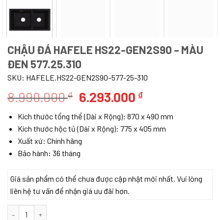
CHẬU ĐÁ HAFELE HS22-GEN2S90 – MÀU
ĐEN 577.25.310
SKU:
HAFELE.HS22-GEN2S90–577-25-310
Giá
Giá
8.990.000
6.293.000
₫
₫
gốc
hiện
Kích thước tổng thể (Dài x Rộng): 870 x 490 mm
là:
tại
Kích thước hộc tủ (Dài x Rộng): 775 x 405 mm
8.990.000 ₫.
là:
Xuất xứ: Chính hãng
6.293.000 ₫.
Bảo hành: 36 tháng
Giá sản phẩm có thể chưa được cập nhật mới nhất. Vui lòng
liên hệ tư vấn để nhận giá ưu đãi hơn.
CHẬU ĐÁ HAFELE HS22-GEN2S90 – MÀU ĐEN 577.25.310 số lượn