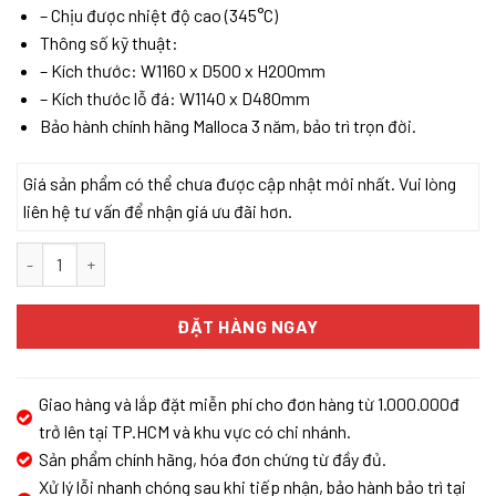
– Chịu được nhiệt độ cao (345°C)
Thông số kỹ thuật:
– Kích thước: W1160 x D500 x H200mm
– Kích thước lỗ đá: W1140 x D480mm
Bảo hành chính hãng Malloca 3 năm, bảo trì trọn đời.
Giá sản phẩm có thể chưa được cập nhật mới nhất. Vui lòng
liên hệ tư vấn để nhận giá ưu đãi hơn.
Chậu đá Malloca Bianco K-50062 / Màu kem / Phủ nano kháng kh
ĐẶT HÀNG NGAY
Giao hàng và lắp đặt miễn phí cho đơn hàng từ 1.000.000đ
trở lên tại TP.HCM và khu vực có chi nhánh.
Sản phẩm chính hãng, hóa đơn chứng từ đầy đủ.
Xử lý lỗi nhanh chóng sau khi tiếp nhận, bảo hành bảo trì tại