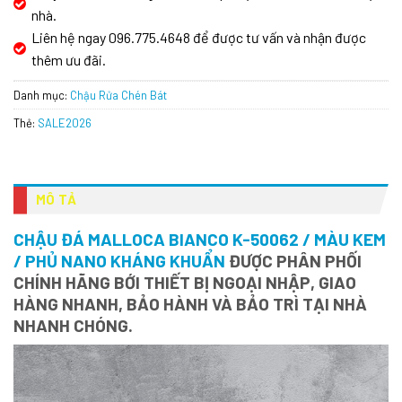
nhà.
Liên hệ ngay 096.775.4648 để được tư vấn và nhận được
thêm ưu đãi.
Danh mục:
Chậu Rửa Chén Bát
Thẻ:
SALE2026
MÔ TẢ
CHẬU ĐÁ MALLOCA BIANCO K-50062 / MÀU KEM
/ PHỦ NANO KHÁNG KHUẨN
ĐƯỢC PHÂN PHỐI
CHÍNH HÃNG BỚI THIẾT BỊ NGOẠI NHẬP, GIAO
HÀNG NHANH, BẢO HÀNH VÀ BẢO TRÌ TẠI NHÀ
NHANH CHÓNG.