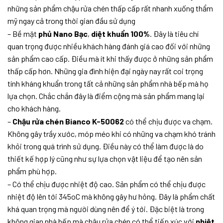
những sản phẩm chậu rửa chén thấp cấp rất nhanh xuống thẩm
mỹ ngay cả trong thời gian đầu sử dụng
– Bề mặt
phủ Nano Bạc
,
diệt khuẩn 100%
. Đây là tiêu chí
quan trọng được nhiều khách hàng đánh giá cao đối với những
sản phẩm cao cấp. Điều mà ít khi thấy được ở những sản phẩm
thấp cấp hơn. Những gia đình hiện đại ngày nay rất coi trọng
tính kháng khuẩn trong tất cả những sản phẩm nhà bếp mà họ
lựa chọn. Chắc chắn đây là điểm cộng mà sản phẩm mang lại
cho khách hàng.
–
Chậu rửa chén Bianco K-50062
có thể chịu được va chạm.
Không gây trầy xước, móp méo khi có những va chạm khó tránh
khỏi trong quá trình sử dụng. Điều này có thể làm được là do
thiết kế hợp lý cũng như sự lựa chọn vật liệu để tạo nên sản
phẩm phù hợp.
– Có thể chịu được nhiệt độ cao. Sản phẩm có thể chịu được
nhiệt độ lên tới 345oC mà không gây hư hỏng. Đây là phẩm chất
khá quan trọng mà người dùng nên để ý tới. Đặc biệt là trong
không gian nhà bếp mà chậu rửa chén có thể tiếp xúc với
nhiệt