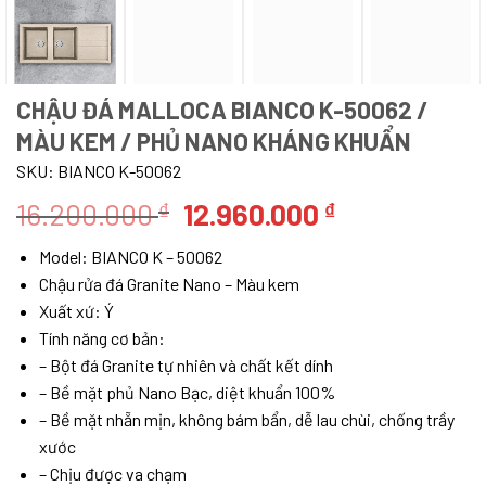
CHẬU ĐÁ MALLOCA BIANCO K-50062 /
MÀU KEM / PHỦ NANO KHÁNG KHUẨN
SKU:
BIANCO K-50062
Giá
Giá
16.200.000
12.960.000
₫
₫
gốc
hiện
Model: BIANCO K – 50062
là:
tại
Chậu rửa đá Granite Nano – Màu kem
16.200.000 ₫.
là:
Xuất xứ: Ý
12.960.000 ₫
Tính năng cơ bản:
– Bột đá Granite tự nhiên và chất kết dính
– Bề mặt phủ Nano Bạc, diệt khuẩn 100%
– Bề mặt nhẵn mịn, không bám bẩn, dễ lau chùi, chống trầy
xước
– Chịu được va chạm