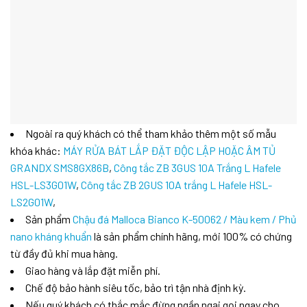
Ngoài ra quý khách có thể tham khảo thêm một số mẫu
khóa khác:
MÁY RỬA BÁT LẮP ĐẶT ĐỘC LẬP HOẶC ÂM TỦ
GRANDX SMS8GX86B
,
Công tắc ZB 3GUS 10A Trắng L Hafele
HSL-LS3G01W
,
Công tắc ZB 2GUS 10A trắng L Hafele HSL-
LS2G01W
,
Sản phẩm
Chậu đá Malloca Bianco K-50062 / Màu kem / Phủ
nano kháng khuẩn
là sản phẩm chính hãng, mới 100% có chứng
từ đầy đủ khi mua hàng.
Giao hàng và lắp đặt miễn phí.
Chế độ bảo hành siêu tốc, bảo trì tận nhà định kỳ.
Nếu quý khách có thắc mắc đừng ngần ngại gọi ngay cho