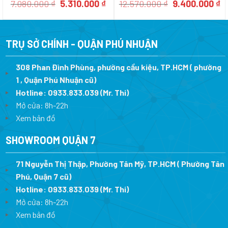
Giá
Giá
Giá
G
7.080.000
₫
5.310.000
₫
12.570.000
₫
9.400.000
₫
gốc
hiện
gốc
h
là:
tại
là:
tạ
7.080.000 ₫.
là:
12.570.000 ₫.
là
5.310.000 ₫.
9
TRỤ SỞ CHÍNH - QUẬN PHÚ NHUẬN
308 Phan Đình Phùng, phường cầu kiệu, TP.HCM ( phường
1 , Quận Phú Nhuận cũ)
Hotline:
0933.833.039
(Mr. Thi)
Mở cửa: 8h-22h
Xem bản đồ
SHOWROOM QUẬN 7
71 Nguyễn Thị Thập, Phường Tân Mỹ, TP.HCM ( Phường Tân
Phú, Quận 7 cũ)
Hotline:
0933.833.039
(Mr. Thi
)
Mở cửa: 8h-22h
Xem bản đồ