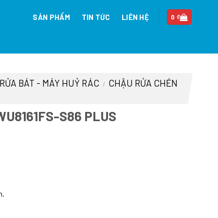
SẢN PHẨM
TIN TỨC
LIÊN HỆ
0
₫
 RỬA BÁT - MÁY HUỶ RÁC
CHẬU RỬA CHÉN
/
WU8161FS-S86 PLUS
n
h.
90.200 ₫.