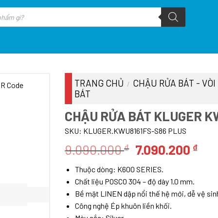
TRANG CHỦ
CHẬU RỬA BÁT - VÒI
/
BÁT
CHẬU RỬA BÁT KLUGER K
SKU:
KLUGER.KWU8161FS-S86 PLUS
Giá
Giá
9.090.000
7.090.200
₫
₫
gốc
hiệ
Thuộc dòng: K600 SERIES.
là:
tại
Chất liệu POSCO 304 – độ dày 1.0 mm.
9.090.000 ₫.
là:
Bề mặt LINEN dập nổi thế hệ mới, dễ vệ sin
7.0
Công nghệ Ép khuôn liền khối.
Màu sắc: Silver.