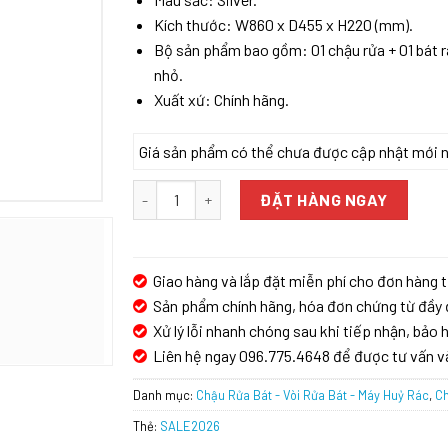
Kích thước: W860 x D455 x H220 (mm).
Bộ sản phẩm bao gồm: 01 chậu rửa + 01 bát rá
nhỏ.
Xuất xứ: Chính hãng.
Giá sản phẩm có thể chưa được cập nhật mới nhấ
Chậu rửa bát Kluger KWU8161FS-S86 Plus số l
ĐẶT HÀNG NGAY
Giao hàng và lắp đặt miễn phí cho đơn hàng t
Sản phẩm chính hãng, hóa đơn chứng từ đầy 
Xử lý lỗi nhanh chóng sau khi tiếp nhận, bảo h
Liên hệ ngay 096.775.4648 để được tư vấn v
Danh mục:
Chậu Rửa Bát - Vòi Rửa Bát - Máy Huỷ Rác
,
Ch
Thẻ:
SALE2026