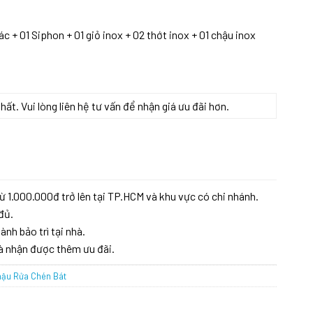
c + 01 Siphon + 01 giỏ inox + 02 thớt inox + 01 chậu inox
t. Vui lòng liên hệ tư vấn để nhận giá ưu đãi hơn.
ượng
ừ 1.000.000đ trở lên tại TP.HCM và khu vực có chi nhánh.
đủ.
ành bảo trì tại nhà.
à nhận được thêm ưu đãi.
ậu Rửa Chén Bát