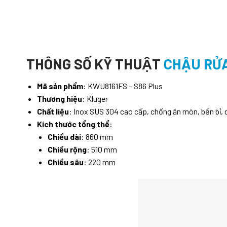
THÔNG SỐ KỸ THUẬT
CHẬU RỬA
Mã sản phẩm
: KWU8161FS – S86 Plus
Thương hiệu
: Kluger
Chất liệu
: Inox SUS 304 cao cấp, chống ăn mòn, bền bỉ, d
Kích thước tổng thể
:
Chiều dài
: 860 mm
Chiều rộng
: 510 mm
Chiều sâu
: 220 mm